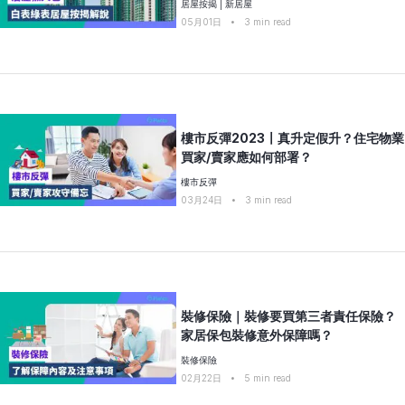
居屋按揭
|
新居屋
05月01日
•
3
min read
樓市反彈2023〡真升定假升？住宅物業
買家/賣家應如何部署？
樓市反彈
03月24日
•
3
min read
裝修保險｜裝修要買第三者責任保險？
家居保包裝修意外保障嗎？
裝修保險
02月22日
•
5
min read