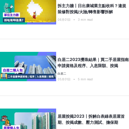
拆主力牆〡日出康城業主點收科？違規
裝修對按揭/火險/轉售影響拆解
06月01日
•
3
min read
白居二2023攪珠結果｜買二手居屋指南
申請資格及程序、入息限額、按揭
白居二
05月01日
•
5
min read
居屋按揭2023〡拆解白表綠表居屋首
期、按揭成數、壓力測試、擔保期