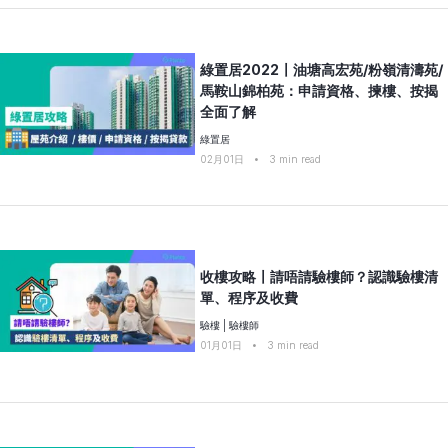
綠置居2022〡油塘高宏苑/粉嶺清濤苑/
馬鞍山錦柏苑：申請資格、揀樓、按揭
全面了解
綠置居
02月01日
•
3
min read
收樓攻略〡請唔請驗樓師？認識驗樓清
單、程序及收費
驗樓
|
驗樓師
01月01日
•
3
min read