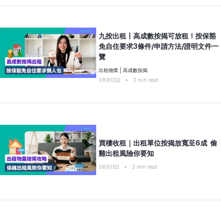
九按出租〡高成數按揭可放租！按保豁
免自住要求3條件/申請方法/證明文件一
覽
出租物業
|
高成數按揭
08月12日
•
3
min read
買樓收租｜出租單位按揭放寬至6成 偷
雞出租風險你要知
08月11日
•
3
min read