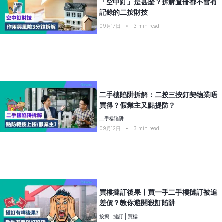
「空中釘」是甚麼？拆解查冊都不會有
記錄的二按財技
09月17日
•
3
min read
二手樓陷阱拆解：二按三按釘契物業唔
買得？假業主又點提防？
二手樓陷阱
09月12日
•
3
min read
買樓撻訂後果〡買一手二手樓撻訂被追
差價？教你避開殺訂陷阱
按揭
|
撻訂
|
買樓