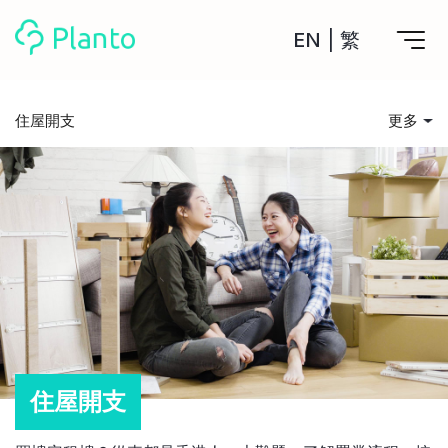
EN
|
繁
Planto功能
住屋開支
更多
計劃買樓
所有文章
工具
計劃買樓第一步
全功能記賬
投資入門
管理及分析所有戶口
私人貸款
關於我們
管理MPF戶口
年利率/APR/年息比較
一次過管理所有強積金戶口
投資戶口 (美股)
儲錢貼士
申請清卡數/私人貸款
比較最抵美股投資戶口
Academy
CreFIT x Planto推廣優惠
投資戶口 (港股)
消費娛樂
比較最抵港股投資戶口
投資加密貨幣
Marketplace
比較最抵Crypto交易所
借貸須知
住屋開支
月供股票計劃
比較最抵月供計劃戶口
其他網站
住屋開支
定期存款