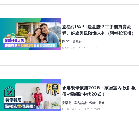
置易付PAPT是甚麼？二手樓買賣流
程、好處與風險懶人包（附轉按安排）
PAPT
|
置易付
03月12日
•
3
min read
香港裝修價錢2026：家居室內 設計報
價+慳錢防中伏20式！
安樂窩
|
室內設計
|
慳錢
|
裝修
09月15日
•
3
min read