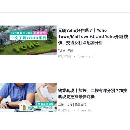
元朗Yoho好住嗎？〡Yoho
Town/MidTown/Grand Yoho介紹 樓
價、交通及社區配套分析
Yoho
|
元朗
03月19日
•
3
min read
物業套現〡加按、二按有咩分別？加按
套現要把握最佳時機
二按
|
加按
|
物業套現
01月27日
•
4
min read