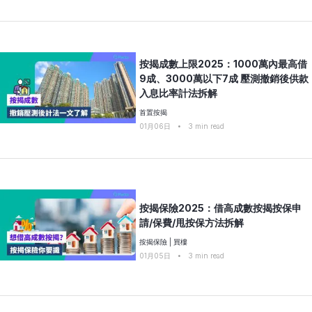
按揭成數上限2025：1000萬內最高借
9成、3000萬以下7成 壓測撤銷後供款
入息比率計法拆解
首置按揭
01月06日
•
3
min read
按揭保險2025：借高成數按揭按保申
請/保費/甩按保方法拆解
按揭保險
|
買樓
01月05日
•
3
min read