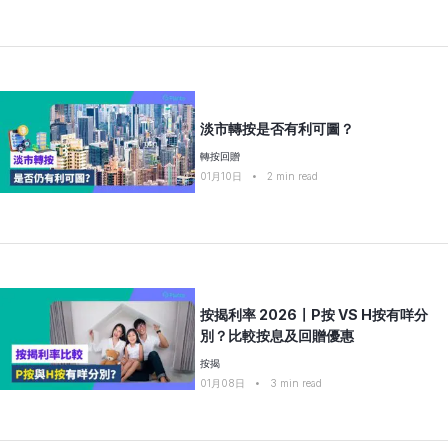
淡市轉按是否有利可圖？
轉按回贈
01月10日
•
2
min read
按揭利率 2026〡P按 VS H按有咩分
別？比較按息及回贈優惠
按揭
01月08日
•
3
min read