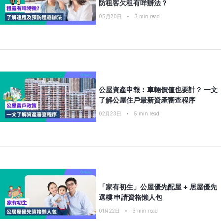
防租客欠租有咩辦法？
05月20日
•
3
min read
公屋資產申報︰車輛價值也要計？ 一文
了解公屋住戶最新資產審查程序
02月23日
•
5
min read
「家有初生」公屋優先配屋 + 居屋優先
選樓 申請資格懶人包
01月22日
•
3
min read