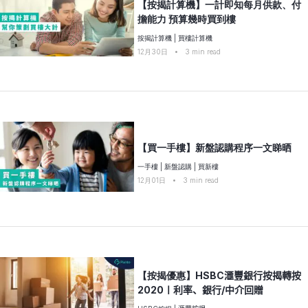
【按揭計算機】一計即知每月供款、付
擔能力 預算幾時買到樓
按揭計算機
|
買樓計算機
12月30日
•
3
min read
【買一手樓】新盤認購程序一文睇晒
一手樓
|
新盤認購
|
買新樓
12月01日
•
3
min read
【按揭優惠】HSBC𣾀豐銀行按揭轉按
2020〡利率、銀行/中介回贈