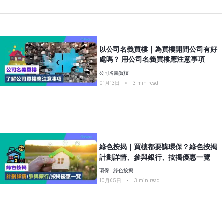
以公司名義買樓｜為買樓開間公司有好
處嗎？ 用公司名義買樓應注意事項
公司名義買樓
01月13日
•
3
min read
綠色按揭｜買樓都要講環保？綠色按揭
計劃詳情、參與銀行、按揭優惠一覽
環保
|
綠色按揭
10月05日
•
3
min read