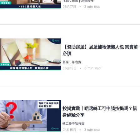
HSBC按揭
|
𣾀豐按揭
06月17日
•
3
min read
【資助房屋】居屋補地價懶人包 買賣前
必讀
居屋
|
補地價
06月15日
•
3
min read
按揭實戰〡啱啱轉工可申請按揭嗎？親
身經驗分享
轉工後申請按揭
04月15日
•
3
min read