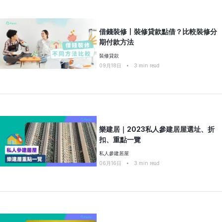
借錢裝修〡裝修貸款點借？比較裝修分
期付款方法
裝修貸款
09月18日
•
3
min read
樂建居｜2023私人參建居屋選址、折
扣、重點一覽
私人參建居屋
06月16日
•
3
min read