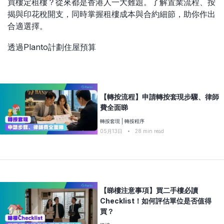
買樓定租樓？從來都是香港人一大難題。了解置業流程、按
比較定存利率
揭與印花稅開支，同時掌握租樓成本與合約細節，助你作出
手機App與理財資訊
信用卡
職場理財
合適選擇。
比較各種最優惠信用卡
商業解決方案
透過Planto計劃住屋預算
保險教室
企業服務
跨境理財
【轉按流程】申請轉按套現步驟、律師
中小企與創業
費全面睇
轉按套現
|
轉按程序
05月13日
•
28
min read
【睇樓注意事項】買二手樓必讀
Checklist！如何評估單位是否值得
買？