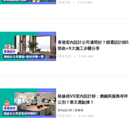
08月21日
•
3
min read
香港室內設計公司邊間好？篩選設計師5
部曲+9大施工步驟分享
08月20日
•
3
min read
裝修佬VS室內設計師：價錢與服務有咩
公別？業主應點揀？
室內設計師
|
裝修佬
08月20日
•
5
min read