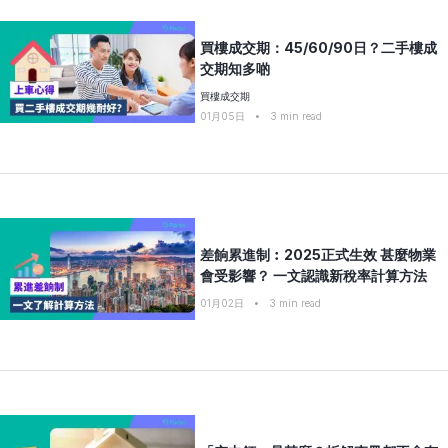
買樓成交期：45/60/90日？二手樓成
交期知多啲
買樓成交期
01月05日
•
3
min read
差餉累進制︰2025正式生效 甚麼物業
會受影響？ 一文認識新稅率計算方法
01月02日
•
3
min read