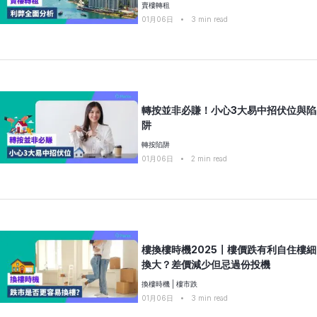
賣樓轉租
01月06日
•
3
min read
轉按並非必賺！小心3大易中招伏位與陷
阱
轉按陷阱
01月06日
•
2
min read
樓換樓時機2025〡樓價跌有利自住樓細
換大？差價減少但忌過份投機
換樓時機
|
樓市跌
01月06日
•
3
min read