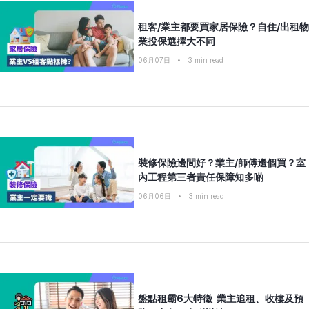
租客/業主都要買家居保險？自住/出租物
業投保選擇大不同
06月07日
•
3
min read
裝修保險邊間好？業主/師傅邊個買？室
內工程第三者責任保障知多啲
06月06日
•
3
min read
盤點租霸6大特徵 業主追租、收樓及預