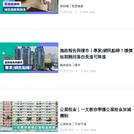
律師樓
|
買賣物業
12月01日
•
3
min read
施政報告與樓市〡專家/網民點睇？樓價
短期難回落但長遠可降溫
施政報告
|
樓市
10月07日
•
3
min read
公屋租金｜一文教你學懂公屋租金加減
機制
公屋租金
|
可加可減
03月19日
•
3
min read