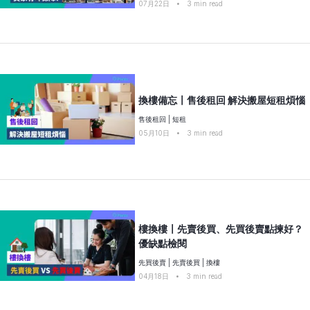
07月22日
•
3
min read
換樓備忘〡售後租回 解決搬屋短租煩惱
售後租回
|
短租
05月10日
•
3
min read
樓換樓〡先賣後買、先買後賣點揀好？
優缺點檢閱
先買後賣
|
先賣後買
|
換樓
04月18日
•
3
min read