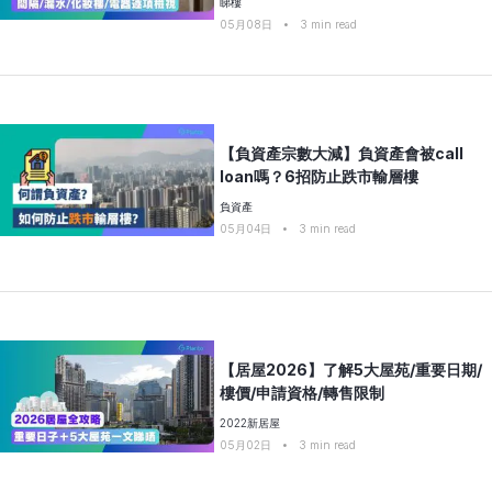
睇樓
05月08日
•
3
min read
【負資產宗數大減】負資產會被call
loan嗎？6招防止跌市輸層樓
負資產
05月04日
•
3
min read
【居屋2026】了解5大屋苑/重要日期/
樓價/申請資格/轉售限制
2022新居屋
05月02日
•
3
min read