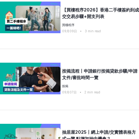
【買樓程序2026】香港二手樓簽約到成
交交易步驟+開支列表
買樓程序
09月09日
•
3
min read
按揭流程〡申請銀行按揭貸款步驟/申請
文件/審批時間一覽
按揭
09月07日
•
2
min read
抽居屋2025〡網上申請/交實體表格方
式一覽 點增加抽中機會？