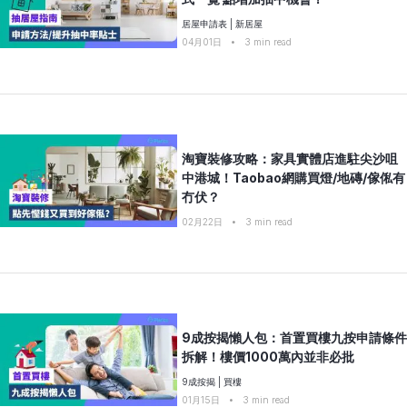
居屋申請表
|
新居屋
04月01日
•
3
min read
淘寶裝修攻略：家具實體店進駐尖沙咀
中港城！Taobao網購買燈/地磚/傢俬有
冇伏？
02月22日
•
3
min read
9成按揭懶人包：首置買樓九按申請條件
拆解！樓價1000萬內並非必批
9成按揭
|
買樓
01月15日
•
3
min read