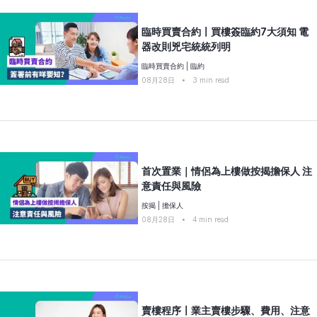
臨時買賣合約〡買樓簽臨約7大須知 電
器改則兇宅統統列明
臨時買賣合約
|
臨約
08月28日
•
3
min read
首次置業｜情侶為上樓做按揭擔保人 注
意責任與風險
按揭
|
擔保人
08月28日
•
4
min read
賣樓程序〡業主賣樓步驟、費用、注意