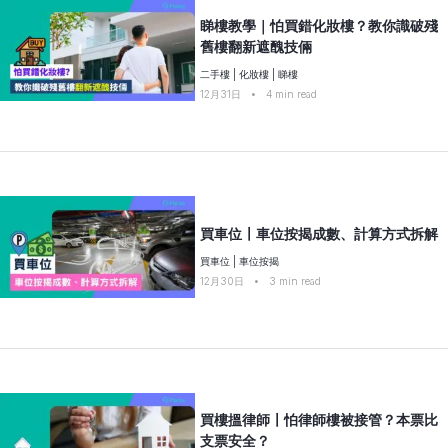
睇樓教學｜怕買錯化妝樓？教你識破殘
舊樓翻新遮醜技倆
二手樓
|
化妝樓
|
睇樓
12月31日
•
4
min read
買車位〡車位按揭成數、計算方式拆解
買車位
|
車位按揭
12月30日
•
3
min read
買樓搵律師〡怕律師樓被接管？本票比
支票安全？