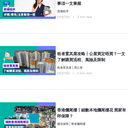
事項一文掌握
賣樓程序
08月19日
•
3
min read
租者置其屋攻略〡公屋買定唔買？一文
了解購買流程、風險及限制
租者置其屋
|
買公屋
08月14日
•
3
min read
香港爛尾樓〡細數本地爛尾樓花 買家有
咩保障？
樓花保障
|
香港爛尾樓