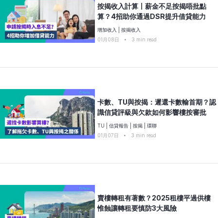
按揭收入計算〡薪金不足按揭唔批點
算？4招助你通過DSR提升借貸能力
增加收入
|
按揭收入
01月08日
•
3
min read
卡數、TU與按揭：遲還卡數輸首期？認
識信貸評級與欠款如何影響樓按審批
TU
|
信貸報告
|
按揭
|
環聯
01月07日
•
3
min read
賣樓轉租有著數？2025租樓平過供樓
惟蝕讓轉租要慎防3大風險