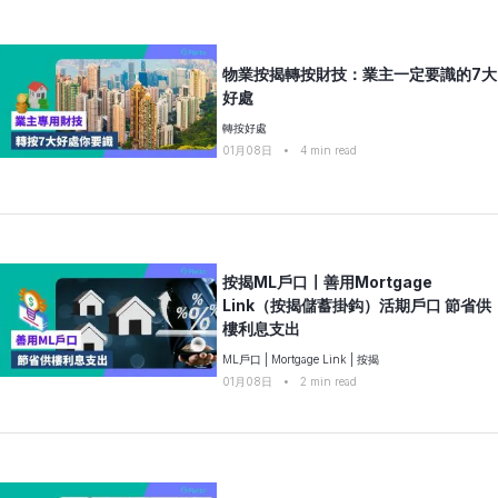
物業按揭轉按財技：業主一定要識的7大
好處
轉按好處
01月08日
•
4
min read
按揭ML戶口〡善用Mortgage
Link（按揭儲蓄掛鈎）活期戶口 節省供
樓利息支出
ML戶口
|
Mortgage Link
|
按揭
01月08日
•
2
min read