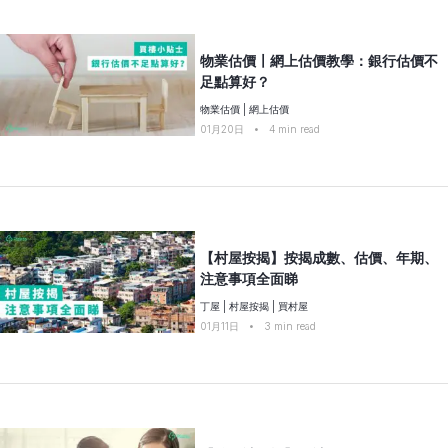
物業估價〡網上估價教學：銀行估價不
足點算好？
物業估價
|
網上估價
01月20日
•
4
min read
【村屋按揭】按揭成數、估價、年期、
注意事項全面睇
丁屋
|
村屋按揭
|
買村屋
01月11日
•
3
min read