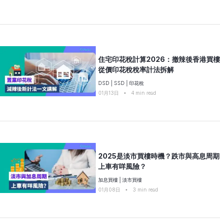
住宅印花稅計算2026：撤辣後香港買樓
從價印花稅稅率計法拆解
DSD
|
SSD
|
印花稅
01月13日
•
4
min read
2025是淡市買樓時機？跌市與高息周期
上車有咩風險？
加息買樓
|
淡市買樓
01月08日
•
3
min read