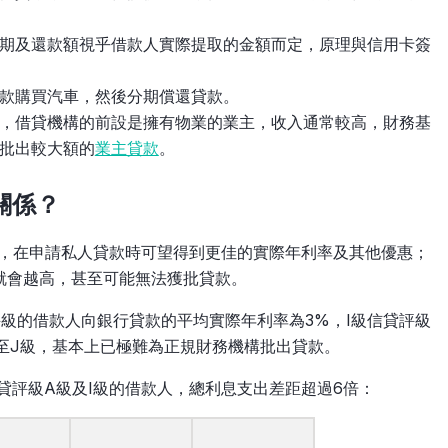
期及還款額視乎借款人實際提取的金額而定，原理與信用卡簽
款購買汽車，然後分期償還貸款。
，借貸機構的前設是擁有物業的業主，收入通常較高，財務基
批出較大額的
業主貸款
。
關係？
級，在申請私人貸款時可望得到更佳的實際年利率及其他優惠；
就會越高，甚至可能無法獲批貸款。
評級的借款人向銀行貸款的平均實際年利率為3%，I級信貸評級
至J級，基本上已極難為正規財務機構批出貸款。
，信貸評級A級及I級的借款人，總利息支出差距超過6倍：