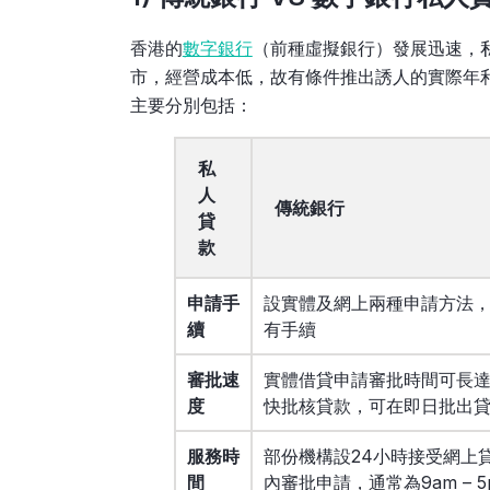
香港的
數字銀行
（前種虛擬銀行）發展迅速，
市，經營成本低，故有條件推出誘人的實際年
主要分別包括：
私
人
傳統銀行
貸
款
申請手
設實體及網上兩種申請方法
續
有手續
審批速
實體借貸申請審批時間可長達
度
快批核貸款，可在即日批出
服務時
部份機構設24小時接受網上
間
內審批申請，通常為9am – 5