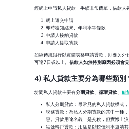
經網上申請私人貸款，手續非常簡單，借款人
網上遞交申請
即時獲知結果、年利率等條款
申請人接納貸款
申請人提取貸款
如經傳統銀行以實體表格申請貸款，則要另外
可達7日或以上。
借款人如無特別原因必須會
4) 私人貸款主要分為哪些類別
坊間私人貸款主要有
分期貸款
、
循環貸款
、
結
私人分期貸款：最常見的私人貸款模式，
稅務貸款：為私人分期貸款的其中一種，
惠。貸款用途名義上是交稅，但實際上沒
結餘轉戶貸款：用途是以較佳利率還清其