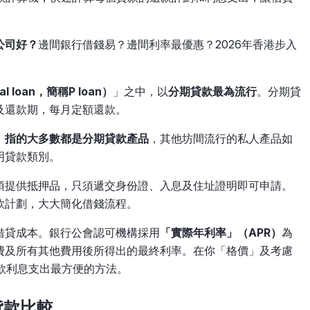
公司好？
邊間銀行借錢易？邊間利率最優惠？2026年香港步入
l loan，簡稱P loan）
」之中，以
分期貸款最為流行
。分期貸
及還款期，每月定額還款。
」指的大多數都是分期貸款產品
，其他坊間流行的私人產品如
明貸款類別。
須提供抵押品，只須遞交身份證、入息及住址證明即可申請。
款計劃，大大簡化借錢流程。
借貸成本。銀行公會認可機構採用
「實際年利率」（APR）
為
費及所有其他費用後所得出的最終利率。在你「格價」及考慮
款利息支出最方便的方法。
貸款比較