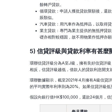
餘轉戶貸款。
循環貸款：申請人獲批貸款限額後，還款
賬類似。
汽車貸款：用汽車作為抵押品，以取得貸
業主貸款：專門為業主提供的無抵押貸款
礎亦相對較穩固，故不用物業作抵押亦願
5) 信貸評級與貸款利率有甚麼
環聯信貸評級分為A至J級，擁有良好信貸評
相反，信貸評級越低，借款人的貸款利息開支
環聯數據顯示，截至2021年4月擁有A級信貸
的平均實際年利率則為20%。如果信貸評級低
假設向銀行借HK$100,000，還款24個月
每月還款