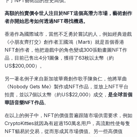
下了NFT藝術品的歷史高價。
高額的拍賣價令世人注目於NFT這個高潛力市場，藝術創作
者亦開始思考如何透過NFT尋找機遇。
香港作為國際城市，當然不乏勇於嘗試的人，例如經典遊戲
《小朋友齊打交》創作者王國鴻（Marti）就是首個香港
NFT創作者，他把遊戲中的角色變成300張動畫圖NFT作
品，目前已售出4分1圖像，獲得了63枚以太幣（約
US$200,000）。
另一著名例子來自新加坡華裔創作歌手陳奐仁，他將單曲
《Nobody Gets Me》製作成NFT作品，並放上NFT平台
拍賣，並以7個以太幣（約US$22,000）成交，
是全球首個
華語音樂NFT作品
。
在以上的例子中，NFT的價值普遍跟隨市場供需要求，例如
CryptoKitties就因為有超過150萬名用戶，高流動性使每隻
NFT貓易於交易，從而形成其市場價值。另一些高價值