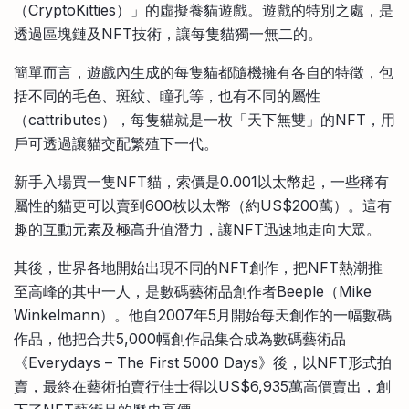
（CryptoKitties）」的虛擬養貓遊戲。遊戲的特別之處，是
透過區塊鏈及NFT技術，讓每隻貓獨一無二的。
簡單而言，遊戲內生成的每隻貓都隨機擁有各自的特徵，包
括不同的毛色、斑紋、瞳孔等，也有不同的屬性
（cattributes），每隻貓就是一枚「天下無雙」的NFT，用
戶可透過讓貓交配繁殖下一代。
新手入場買一隻NFT貓，索價是0.001以太幣起，一些稀有
屬性的貓更可以賣到600枚以太幣（約US$200萬）。這有
趣的互動元素及極高升值潛力，讓NFT迅速地走向大眾。
其後，世界各地開始出現不同的NFT創作，把NFT熱潮推
至高峰的其中一人，是數碼藝術品創作者Beeple（Mike
Winkelmann）。他自2007年5月開始每天創作的一幅數碼
作品，他把合共5,000幅創作品集合成為數碼藝術品
《Everydays – The First 5000 Days》後，以NFT形式拍
賣，最終在藝術拍賣行佳士得以US$6,935萬高價賣出，創