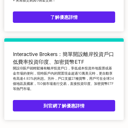
+ 美港股交易真0佣金交易！
了解優惠詳情
Interactive Brokers：簡單開設離岸投資戶口
低費率投資印度、加密貨幣ETF
開設IB賬戶就輕鬆擁有離岸投資戶口，享低成本投資外地股票或基
金市場的便利，現時賬戶內的閒置現金超過10萬美元時，更自動享
有高達4.83%的利息。另外，戶口支援27種貨幣，用戶可在全球34
個地區及國家，150個市場進行交易，直接投資印度、加密貨幣ETF
等熱門市場。
到官網了解優惠詳情