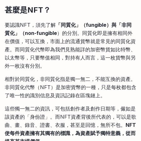
甚麼是NFT
？
要認識NFT，須先了解
「同質化」（fungible）與「非同
質化」（non-fungible
）的分別。同質化即是擁有相同外
在價值，可以互換，市面上的流通貨幣就是常見的同質化資
產。而同質化代幣即為我們見熟能詳的加密幣貨如比特幣、
以太幣等，只要幣值相同，對持有人而言，這一枚貨幣與另
外一枚沒有分別。
相對於同質化，非同質化指是獨一無二，不能互換的資產。
非同質化代幣（NFT）是加密貨幣的一種，只是每枚都包含
了唯一性的識別信息及資訊記錄在區塊鏈上。
這些獨一無二的資訊，可包括創作者及創作日期等，儼如是
該資產的「身份證」。而NFT資產背後所代表的，可以是歌
曲、畫、錄音、證書、衣服，甚至是回憶，無所不包。
NFT
使每件資產擁有其獨有的標識，為資產賦予獨特意義，從而