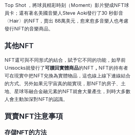
Top Shot ，將球員精彩時刻（Moment）影片變成NFT球
員卡；還有著名美國音樂人Steve Aoki發行了30 秒影音
〈Hair〉的NFT，賣出 88萬美元，愈來愈多音樂人也考慮
發行NFT的音樂商品。
其他
NFT
NFT還可與不同形式的結合，賦予它不同的功能，如早前
Unisocks就發行了
可贖回實體商品
的NFT
，
NFT的持有者
可在現實中把NFT兌換為實體物品，這也線上線下連線結合
的方式。另外如果元宇宙真的能實現，那NFT的房子、土
地、星球等融合金融元素的NFT就會大量產生，到時大多數
人會主動加深對NFT的認識。
買賣NFT
注意事項
存儲NFT
的方法