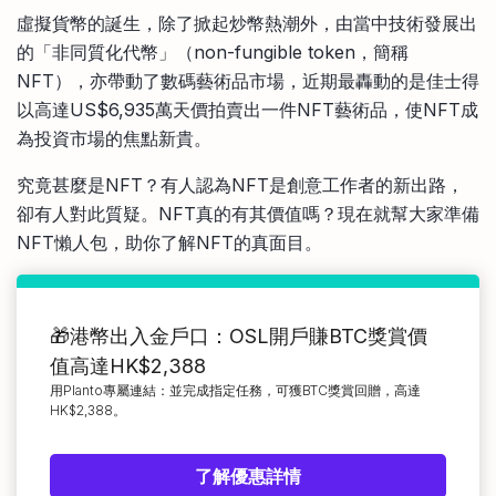
比較定存利率
虛擬貨幣的誕生，除了掀起炒幣熱潮外，由當中技術發展出
手機App與理財資訊
信用卡
的「非同質化代幣」（non-fungible token，簡稱
比較各種最優惠信用卡
NFT），亦帶動了數碼藝術品市場，近期最轟動的是佳士得
商業解決方案
以高達US$6,935萬天價拍賣出一件NFT藝術品，使NFT成
為投資市場的焦點新貴。
企業服務
究竟甚麼是NFT？有人認為NFT是創意工作者的新出路，
卻有人對此質疑。NFT真的有其價值嗎？現在就幫大家準備
NFT懶人包，助你了解NFT的真面目。
🎁港幣出入金戶口：OSL開戶賺BTC獎賞價
值高達HK$2,388
用Planto專屬連結：並完成指定任務，可獲BTC獎賞回贈，高達
HK$2,388。
了解優惠詳情