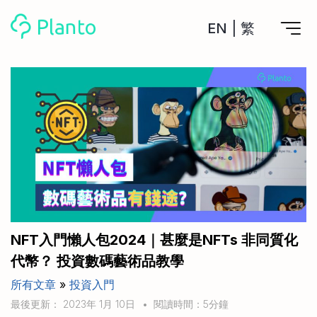
EN
|
繁
Planto功能
計劃買樓
工具
計劃買樓第一步
全功能記賬
管理及分析所有戶口
私人貸款
關於我們
管理MPF戶口
年利率/APR/年息比較
一次過管理所有強積金戶口
投資戶口 (美股)
申請清卡數/私人貸款
比較最抵美股投資戶口
Academy
CreFIT x Planto推廣優惠
投資戶口 (港股)
NFT入門懶人包2024｜甚麼是NFTs 非同質化
比較最抵港股投資戶口
投資加密貨幣
代幣？ 投資數碼藝術品教學
Marketplace
比較最抵Crypto交易所
所有文章
»
投資入門
月供股票計劃
比較最抵月供計劃戶口
其他網站
最後更新： 2023年 1月 10日
•
閱讀時間：5分鐘
定期存款