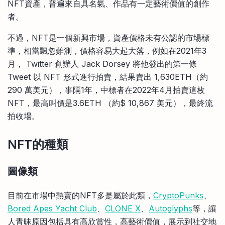
NFT資產，普遍來自具名氣、作品有一定藝術價值的創作
者。
不過，NFT是一個新興市場，資產價格未有公認的市場標
準，相當飄忽難測，價格容易大起大落，例如在2021年3
月， Twitter 創辦人 Jack Dorsey 將他發出的第一條
Tweet 以 NFT 形式進行拍賣，結果賣出 1,630ETH（約
290 萬美元），事隔1年，中標者在2022年4月拍賣這枚
NFT，最高叫價是3.6ETH （約$ 10,867 美元），最終流
拍收場。
NFT的種類
圖像類
目前在市場中熱賣的NFT多是屬於此類，
CryptoPunks
、
Bored Apes Yacht Club
、
CLONE X
、
Autoglyphs
等，讓
人青昧原因包括具有高欣賞性，高藝術價值，展示到社交地