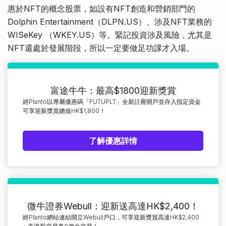
惠於NFT的概念股票，如設有NFT創造和營銷部門的
Dolphin Entertainment（DLPN.US）、涉及NFT業務的
WISeKey （WKEY.US）等。緊記投資涉及風險，尤其是
NFT還處於發展階段，所以一定要做足功課才入場。
富途牛牛：最高$1800迎新獎賞
經Planto以專屬優惠碼「FUTUPLT」全新註冊開戶並存入指定資金
可享迎新獎賞總值HK$1,800！
了解優惠詳情
微牛證券Webull：迎新送高達HK$2,400！
經Planto網站連結開立Webull戶口，可享迎新獎賞高達HK$2,400