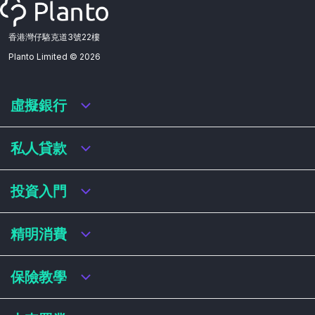
香港灣仔駱克道3號22樓
Planto Limited ©
2026
虛擬銀行
虛擬銀行迎新優惠
私人貸款
虛擬銀行存款利率比較
虛擬銀行銀扣賬卡 / 信用卡
私人貸款年利率比較
投資入門
虛擬銀行貸款
網上即批貸款
結餘轉戶
港股戶口收費及迎新優惠
精明消費
稅務貸款
美股戶口收費及迎新優惠
循環貸款
基金平台比較
網購信用卡
保險教學
財務公司貸款
買加密貨幣教學
信用卡迎新優惠比較
NFT入門
飛行里數信用卡
買保險基本概念