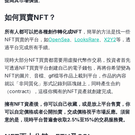
提高其市場價值
。
如何買賣NFT？
所有人都可以把各種創作轉化成NFT
，簡單的方法是找一些
NFT買賣的平台，如
OpenSea
、
LooksRare
、
X2Y2
等，透
過平台完成所有手續。
現時大部分NFT買賣都需要用虛擬代幣作交易，投資者首先
可透過NFT買賣平台創建自己的電子錢包，再將你希望變為
NFT的圖片、音檔、gif檔等作品上載到平台，作品的內容
就以「非同質化」形式記錄到區塊鏈上，同時產生合約
（contract），這樣你獨有的NFT資產就創建完成。
擁有NFT資產後，你可以自己收藏，或是放上平台售賣，你
可以自定價格或者公開拍賣，交成價格視乎市場反應。須留
意的是，現時平台普遍會收取2.5%至15%的交易服務費。