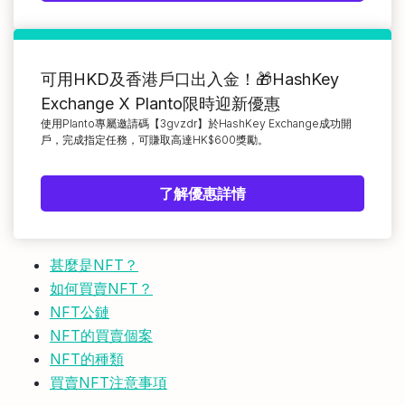
可用HKD及香港戶口出入金！🎁HashKey
Exchange X Planto限時迎新優惠
使用Planto專屬邀請碼【3gvzdr】於HashKey Exchange成功開
戶，完成指定任務，可賺取高達HK$600獎勵。
了解優惠詳情
甚麼是NFT？
如何買賣NFT？
NFT公鏈
NFT的買賣個案
NFT的種類
買賣NFT注意事項