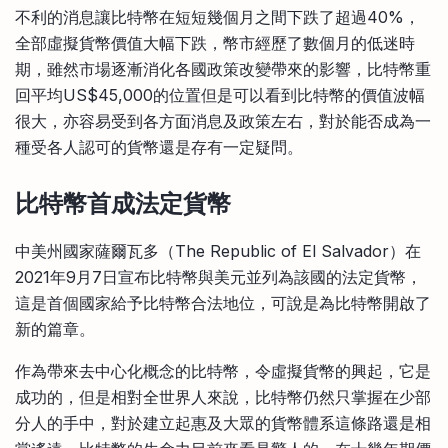
不利的消息讓比特幣在短短幾個月之間下跌了超過40%，
全部虛擬貨幣價值大幅下跌，幣市經歷了數個月的低迷時
期，雖然市場逐漸消化各國政策改變帶來的影響，比特幣重
回平均US$45,000的位置但是可以看到比特幣的價值波幅
很大，亦容易受到各方面消息及政策左右，對於能否成為一
種受各人認可的貨幣還是存有一定疑問。
比特幣首成法定貨幣
中美州國家薩爾瓦多（The Republic of El Salvador）在
2021年9月7日宣布比特幣與美元並列為該國的法定貨幣，
這是首個國家給予比特幣合法地位，可說是為比特幣開啟了
新的篇章。
作為帶來去中心化概念的比特幣，令虛擬貨幣的興起，它是
成功的，但是相對全世界人來說，比特幣仍然只掌握在少部
分人的手中，對於建立起惠及大眾的貨幣體系這條路還是相