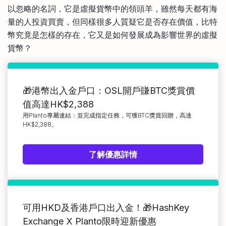
以忽略的名詞，它是虛擬貨幣中的領頭羊，雖然每天都有海
比較定存利率
手機App與理財資訊
信用卡
量的人投資買賣，但同樣很多人質疑它是否存在價值，比特
比較各種最優惠信用卡
幣究竟是怎樣的存在，它又是如何發展成為影響世界的虛擬
商業解決方案
貨幣？
企業服務
🎁港幣出入金戶口：OSL開戶賺BTC獎賞價
值高達HK$2,388
用Planto專屬連結：並完成指定任務，可獲BTC獎賞回贈，高達
HK$2,388。
了解優惠詳情
可用HKD及香港戶口出入金！🎁HashKey
Exchange X Planto限時迎新優惠