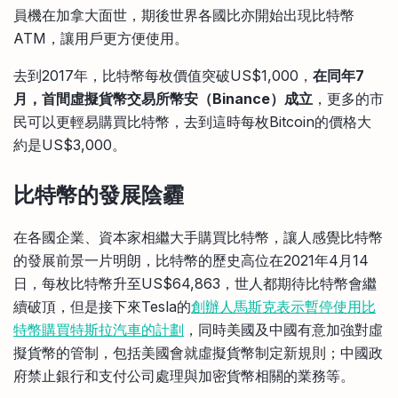
員機在加拿大面世，期後世界各國比亦開始出現比特幣
ATM，讓用戶更方便使用。
去到2017年，比特幣每枚價值突破US$1,000，
在同年7
月，首間虛擬貨幣交易所幣安（Binance）成立
，更多的市
民可以更輕易購買比特幣，去到這時每枚Bitcoin的價格大
約是US$3,000。
比特幣的發展
陰霾
在各國企業、資本家相繼大手購買比特幣，讓人感覺比特幣
的發展前景一片明朗，比特幣的歷史高位在2021年4月14
日，每枚比特幣升至US$64,863，世人都期待比特幣會繼
續破頂，但是接下來Tesla的
創辦人馬斯克表示暫停使用比
特幣購買特斯拉汽車的計劃
，同時美國及中國有意加強對虛
擬貨幣的管制，包括美國會就虛擬貨幣制定新規則；中國政
府禁止銀行和支付公司處理與加密貨幣相關的業務等。