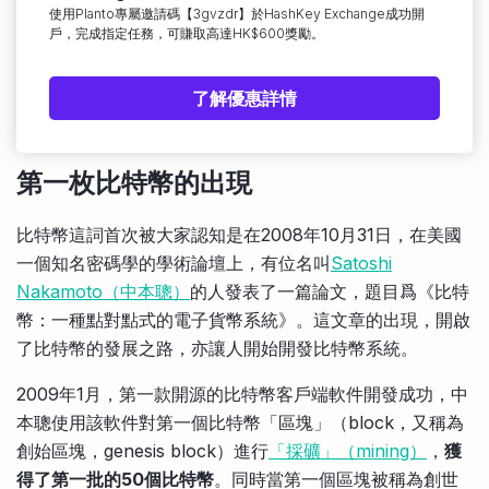
使用Planto專屬邀請碼【3gvzdr】於HashKey Exchange成功開
戶，完成指定任務，可賺取高達HK$600獎勵。
了解優惠詳情
第一枚比特幣的出現
比特幣這詞首次被大家認知是在2008年10月31日，在美國
一個知名密碼學的學術論壇上，有位名叫
Satoshi
Nakamoto（中本聰）
的人發表了一篇論文，題目爲《比特
幣：一種點對點式的電子貨幣系統》。這文章的出現，開啟
了比特幣的發展之路，亦讓人開始開發比特幣系統。
2009年1月，第一款開源的比特幣客戶端軟件開發成功，中
本聰使用該軟件對第一個比特幣「區塊」（block，又稱為
創始區塊，genesis block）進行
「採礦」（mining）
，
獲
得了第一批的50個比特幣
。同時當第一個區塊被稱為創世