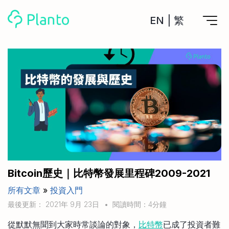
EN
|
繁
Planto功能
計劃買樓
工具
計劃買樓第一步
全功能記賬
管理及分析所有戶口
私人貸款
關於我們
管理MPF戶口
年利率/APR/年息比較
一次過管理所有強積金戶口
投資戶口 (美股)
申請清卡數/私人貸款
比較最抵美股投資戶口
Academy
CreFIT x Planto推廣優惠
投資戶口 (港股)
Bitcoin歷史｜比特幣發展里程碑2009-2021
比較最抵港股投資戶口
投資加密貨幣
所有文章
»
投資入門
Marketplace
比較最抵Crypto交易所
最後更新： 2021年 9月 23日
•
閱讀時間：4分鐘
月供股票計劃
比較最抵月供計劃戶口
其他網站
從默默無聞到大家時常談論的對象，
比特幣
已成了投資者難
定期存款