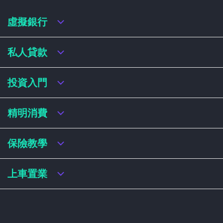
虛擬銀行
虛擬銀行迎新優惠
私人貸款
虛擬銀行存款利率比較
虛擬銀行銀扣賬卡 / 信用卡
私人貸款年利率比較
投資入門
虛擬銀行貸款
網上即批貸款
結餘轉戶
港股戶口收費及迎新優惠
精明消費
稅務貸款
美股戶口收費及迎新優惠
循環貸款
基金平台比較
網購信用卡
保險教學
財務公司貸款
買加密貨幣教學
信用卡迎新優惠比較
NFT入門
飛行里數信用卡
買保險基本概念
上車置業
學生信用卡
儲蓄保險
八達通自動增設信用卡
人壽保險
香港買樓流程
機場貴賓室信用卡
意外保險
居屋懶人包