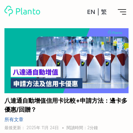
EN
|
繁
Planto功能
計劃買樓
工具
計劃買樓第一步
全功能記賬
管理及分析所有戶口
私人貸款
關於我們
管理MPF戶口
年利率/APR/年息比較
一次過管理所有強積金戶口
投資戶口 (美股)
申請清卡數/私人貸款
比較最抵美股投資戶口
Academy
CreFIT x Planto推廣優惠
投資戶口 (港股)
八達通自動增值信用卡比較+申請方法：邊卡多
比較最抵港股投資戶口
投資加密貨幣
優惠/回贈？
Marketplace
比較最抵Crypto交易所
所有文章
月供股票計劃
比較最抵月供計劃戶口
其他網站
最後更新： 2025年 11月 24日
•
閱讀時間：2分鐘
定期存款