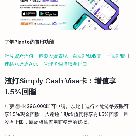
了解Planto的實用功能
計算資產淨值
〡
追蹤投資表現
〡
自動記錄收支
〡
手動記賬
〡
連結八達通App
〡
管理多個強積金戶口
渣打Simply Cash Visa卡︰增值享
1.5%回贈
年薪達HK$96,000即可申請。以此卡進行本地港幣簽賬可
享1.5%現金回贈，八達通自動增值同樣享有1.5%回贈，且
沒有上限，屬於相當實用而穩定的選擇。