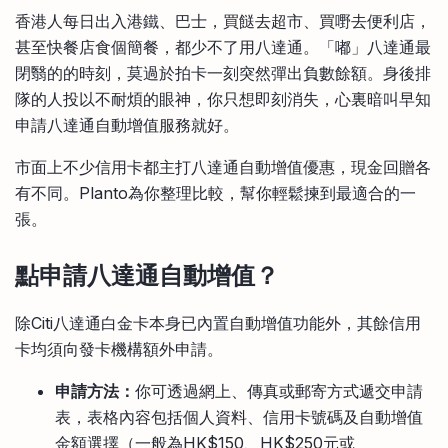
比較定存利率
香港人每日出入港鐵、巴士，買餸去超市、買嘢去便利店，
手機App與理財資訊
信用卡
甚至快餐店食個簡餐，都少不了用八達通。「嘟」八達通最
比較各種最優惠信用卡
閉翳的的時刻，莫過於拍卡一刻突然彈出負數餘額。身後排
商業解決方案
隊的人投以不耐煩的眼神，你只想即刻消失，心裏暗叫早知
申請八達通自動增值服務就好。
企業服務
市面上不少信用卡都主打八達通自動增值優惠，現金回贈各
有不同。Planto為你整理比較，幫你輕鬆揀到最適合的一
張。
點申請八達通自動增值？
除Citi八達通白金卡本身已內置自動增值功能外，其餘信用
卡均須向發卡機構額外申請。
申請方法：
你可透過網上、傳真或郵寄方式遞交申請
表，表格內容包括個人資料、信用卡號碼及自動增值
金額選擇（一般為HK$150、HK$250元或