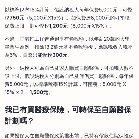
以標準稅率15%計算，假設納稅人每年保費5,000元，可慳
稅
750元
（5,000元X15%）。如保費達8,000元的可扣稅
保費上限，則可慳稅
1,200元
（8,000元X15%）。
不過，香港打工仔普通遍享有免稅額，以年薪20萬的大學
畢業生為例，扣除13.2萬元基本免稅額後，應課稅收入稅率
為6%，實際只能慳稅
300元
。
另外，納稅人可為自己及家人購買自願醫保，可扣稅人數不
設上限。假設納稅人分別為自己及伴侶買自願醫保，每年保
費5,000元，以標準稅率15%計算，可慳稅：5,000元 X
15% x 2 =
1,500元
。
我已有買醫療保險，可轉保至自願醫保
計劃嗎？
如果投保人在自願醫保政策推出前，已持有償款住院保險保