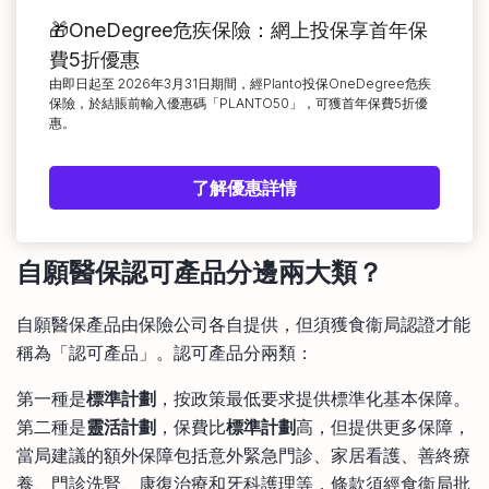
🎁OneDegree危疾保險：網上投保享首年保
費5折優惠
由即日起至 2026年3月31日期間，經Planto投保OneDegree危疾
保險，於結賬前輸入優惠碼「PLANTO50」，可獲首年保費5折優
惠。
了解優惠詳情
自願醫保認可產品分邊兩大類？
自願醫保產品由保險公司各自提供，但須獲食衞局認證才能
稱為「認可產品」。認可產品分兩類：
第一種是
標準計劃
，按政策最低要求提供標準化基本保障。
第二種是
靈活計劃
，保費比
標準計劃
高，但提供更多保障，
當局建議的額外保障包括意外緊急門診、家居看護、善終療
養、門診洗腎、康復治療和牙科護理等，條款須經食衞局批