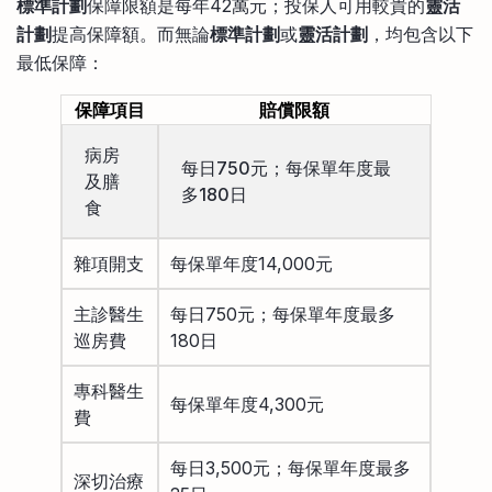
標準計劃
保障限額是每年42萬元；投保人可用較貴的
靈活
計劃
提高保障額。而無論
標準計劃
或
靈活計劃
，均包含以下
最低保障：
保障項目
賠償限額
病房
每日750元；每保單年度最
及膳
多180日
食
雜項開支
每保單年度14,000元
主診醫生
每日750元；每保單年度最多
巡房費
180日
專科醫生
每保單年度4,300元
費
每日3,500元；每保單年度最多
深切治療