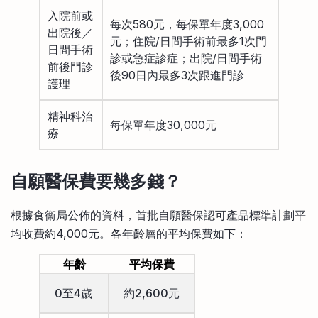
入院前或
每次580元，每保單年度3,000
出院後／
元；住院/日間手術前最多1次門
日間手術
診或急症診症；出院/日間手術
前後門診
後90日內最多3次跟進門診
護理
精神科治
每保單年度30,000元
療
自願醫保費要幾多錢？
根據食衞局公佈的資料，首批自願醫保認可產品標準計劃平
均收費約4,000元。各年齡層的平均保費如下：
年齡
平均保費
0至4歲
約2,600元