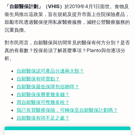
比較定存利率
「自願醫保計劃」（VHIS）
於2019年4月1日面世。食物及
手機App與理財資訊
信用卡
衞生局推出這政策，旨在規範及提升市面上住院保險產品，
比較各種最優惠信用卡
鼓勵市民透過醫保使用私家醫療服務，減輕公營醫療服務的
商業解決方案
沉重負擔。
對市民而言，自願醫保與坊間常見的醫保有何方分別？是否
企業服務
真的有着數？投保前須了解甚麼事項？Planto與你逐項分
析。
自願醫保認可產品分邊兩大類？
自願醫保有咩賣點？
自願醫保最低保障包括啲咩？
自願醫保保費要幾多錢？
買自願醫保可慳幾多稅？
我已有買醫療保險，可轉保至自願醫保計劃嗎？
自願醫保有咩不足之處？