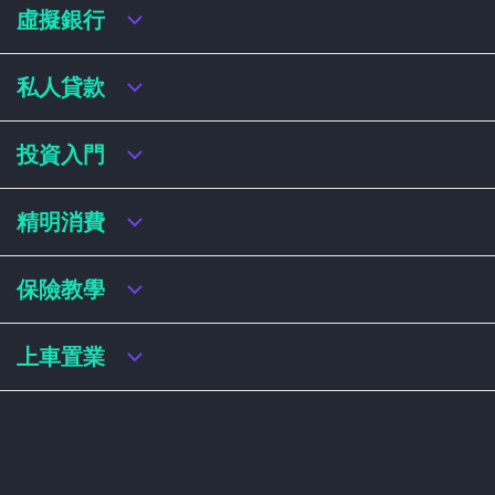
虛擬銀行
虛擬銀行迎新優惠
私人貸款
虛擬銀行存款利率比較
虛擬銀行銀扣賬卡 / 信用卡
私人貸款年利率比較
投資入門
虛擬銀行貸款
網上即批貸款
結餘轉戶
港股戶口收費及迎新優惠
精明消費
稅務貸款
美股戶口收費及迎新優惠
循環貸款
基金平台比較
網購信用卡
保險教學
財務公司貸款
買加密貨幣教學
信用卡迎新優惠比較
NFT入門
飛行里數信用卡
買保險基本概念
上車置業
學生信用卡
儲蓄保險
八達通自動增設信用卡
人壽保險
香港買樓流程
機場貴賓室信用卡
意外保險
居屋懶人包
醫療保險
居屋按揭