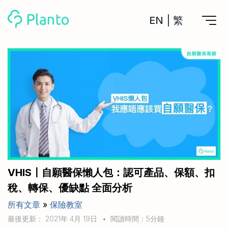
EN
|
繁
Planto功能
計劃買樓
工具
計劃買樓第一步
全功能記賬
管理及分析所有戶口
私人貸款
關於我們
管理MPF戶口
年利率/APR/年息比較
一次過管理所有強積金戶口
投資戶口 (美股)
申請清卡數/私人貸款
比較最抵美股投資戶口
Academy
CreFIT x Planto推廣優惠
投資戶口 (港股)
VHIS〡自願醫保懶人包：認可產品、保額、扣
比較最抵港股投資戶口
投資加密貨幣
稅、轉保、優缺點 全面分析
Marketplace
比較最抵Crypto交易所
所有文章
»
保險教室
月供股票計劃
比較最抵月供計劃戶口
其他網站
最後更新： 2021年 4月 19日
•
閱讀時間：5分鐘
定期存款