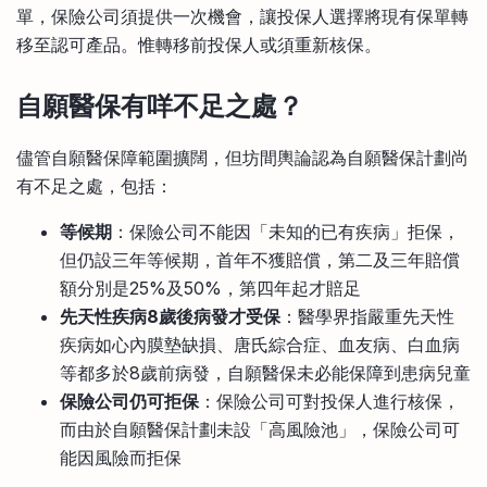
單，保險公司須提供一次機會，讓投保人選擇將現有保單轉
移至認可產品。惟轉移前投保人或須重新核保。
自願醫保有咩不足之處？
儘管自願醫保障範圍擴闊，但坊間輿論認為自願醫保計劃尚
有不足之處，包括：
等候期
：保險公司不能因「未知的已有疾病」拒保，
但仍設三年等候期，首年不獲賠償，第二及三年賠償
額分別是25%及50%，第四年起才賠足
先天性疾病8歲後病發才受保
：醫學界指嚴重先天性
疾病如心內膜墊缺損、唐氏綜合症、血友病、白血病
等都多於8歲前病發，自願醫保未必能保障到患病兒童
保險公司仍可拒保
：保險公司可對投保人進行核保，
而由於自願醫保計劃未設「高風險池」，保險公司可
能因風險而拒保