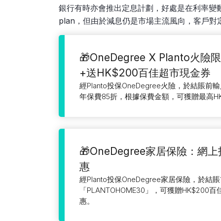
銀行有時亦會推出定息計劃，好處是在利率變動
plan，但由於減息仍是市場主流風向，客戶對
🎁OneDegree X Planto
+送HK$200百佳超市現金券
經Planto投保OneDegree火險，於結賬前輸入
年保費85折，根據保費金額，可獲贈最高HK
🎁OneDegree家居保險：
惠
經Planto投保OneDegree家居保險，於
「PLANTOHOME30」，可獲贈HK$20
惠。