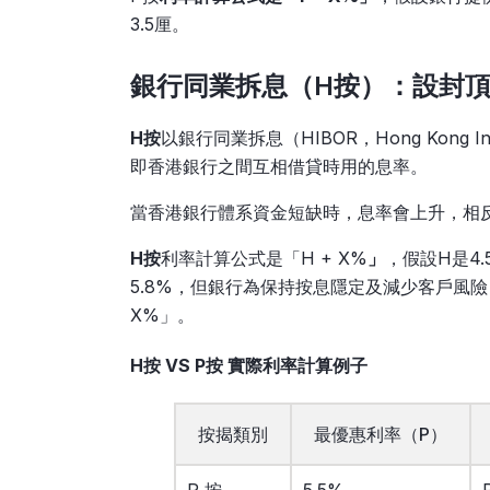
3.5厘。
銀行同業拆息（H按）：設封
H按
以銀行同業拆息（HIBOR，Hong Kong I
即香港銀行之間互相借貸時用的息率。
當香港銀行體系資金短缺時，息率會上升，相
H按
利率計算公式是「H + X%
」
，假設H是4.
5.8%，但銀行為保持按息隱定及減少客戶風險
X%」。
H按 VS P按 實際利率計算例子
按揭類別
最優惠利率（P）
P 按
5.5%