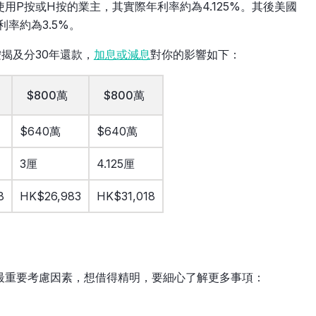
使用P按或H按的業主，其實際年利率約為4.125%。其後美國
率約為3.5%。
按揭及分30年還款，
加息或減息
對你的影響如下：
$800萬
$800萬
$640萬
$640萬
3厘
4.125厘
8
HK$26,983
HK$31,018
最重要考慮因素，想借得精明，要細心了解更多事項：