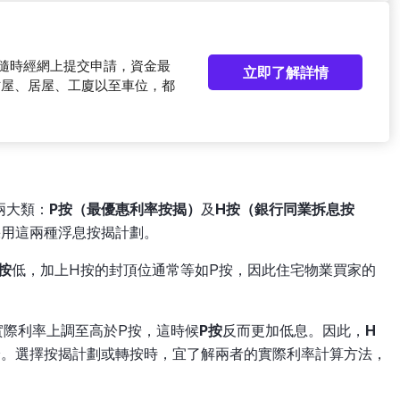
可隨時經網上提交申請，資金最
立即了解詳情
村屋、居屋、工廈以至車位，都
兩大類：
P按（最優惠利率按揭）
及
H按（銀行同業拆息按
採用這兩種浮息按揭計劃。
按
低，加上H按的封頂位通常等如P按，因此住宅物業買家的
實際利率上調至高於P按，這時候
P按
反而更加低息。因此，
H
論。選擇按揭計劃或轉按時，宜了解兩者的實際利率計算方法，