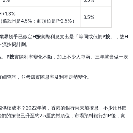
H+1.3%
3.5%
（假設H是4.5%；封頂位是P-2.5%）
業界幾乎已假定
H按
實際利息支出是「等同或低於
P按
」，故
H
主流按揭計劃。
位、
P按
實際利率變化不斷，加上不少人每兩、三年就會做一次
仔細查詢，並考慮實際息率及利率走勢變化。
際供樓成本？2022年初，香港的銀行尚未加按息，不少用H按
他們的按息已升至約2.5厘的封頂位，市場預料銀行加P後，實