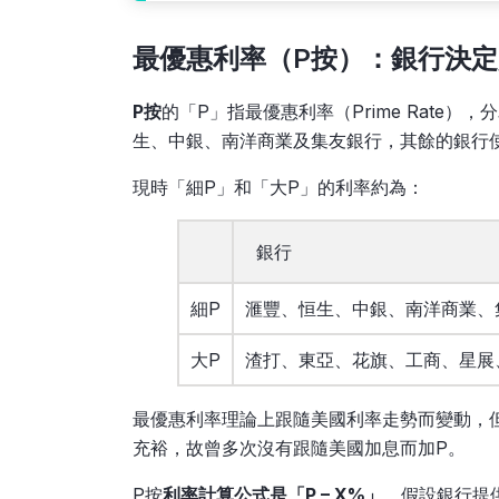
最優惠利率（P按）：銀行決定
P按
的「P」指最優惠利率（Prime Rate
生、中銀、南洋商業及集友銀行，其餘的銀行
現時「細P」和「大P」的利率約為：
銀行
細P
滙豐、恒生、中銀、南洋商業、
大P
渣打、東亞、花旗、工商、星展
最優惠利率理論上跟隨美國利率走勢而變動，
充裕，故曾多次沒有跟隨美國加息而加P。
P按
利率計算公式是「P – X%」
，假設銀行提供