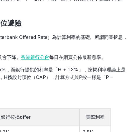
頂位避險
nterbank Offered Rate）為計算利率的基礎。所謂同業拆息，
反會下降。
香港銀行公會
每日在網頁公佈最新息率。
5%，而銀行提供的利率是「H + 1.3%」，按揭利率理論上是
，
H按
設封頂位（CAP），計算方式與P按一樣是「P –
銀行按揭offer
實際利率
P-2%
3.5%