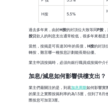
H按
5.5%
過去多年來，由於
H按
的封頂位大致等同
P按
，
按
貸款人的利息支出通常較低，很多年來都是
當然，按揭是可長達30年的長債，
H按
的封頂
轉按，難言哪一種按息計劃能長期佔優。
業主申請按揭時，必須向銀行職員或按揭中介
加息/減息如何影響供樓支出？
業主們最關注的是，到底
加息周期
如何影響實
的業主之實際按揭利率約為1.5厘，但到了8月
際按息可加至3厘。