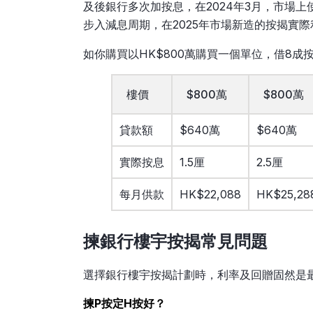
及後銀行多次加按息，在2024年3月，市場上
步入減息周期，在2025年市場新造的按揭實際利
如你購買以HK$800萬購買一個單位，借8成
樓價
$800萬
$800萬
貸款額
$640萬
$640萬
實際按息
1.5厘
2.5厘
每月供款
HK$22,088
HK$25,28
揀銀行樓宇按揭常見問題
選擇銀行樓宇按揭計劃時，利率及回贈固然是
揀P按定H按好？