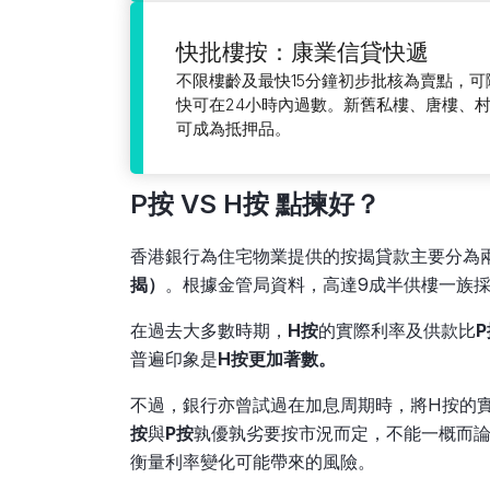
快批樓按：康業信貸快遞
不限樓齡及最快15分鐘初步批核為賣點，
快可在24小時內過數。新舊私樓、唐樓、
可成為抵押品。
P按 VS H按 點揀好？
香港銀行為住宅物業提供的按揭貸款主要分為
揭）
。根據金管局資料，高達9成半供樓一族
在過去大多數時期，
H按
的實際利率及供款比
P
普遍印象是
H按更加著數。
不過，銀行亦曾試過在加息周期時，將H按的
按
與
P按
孰優孰劣要按市況而定，不能一概而
衡量利率變化可能帶來的風險。