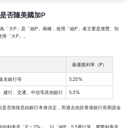
是否隨美國加P
），分為「大P」及「細P」兩種，使用「細P」者主要是滙豐、恒
使用「大P」。
最優惠利率（P）
集友銀行等
5.25%
、建行、交通、中信等其他銀行
5.5%
但是否加按息由銀行本身決定，而過去由於香港銀行長期資金
的利率是「P – 2%」，以「細P」5.5厘計算，實際利率是