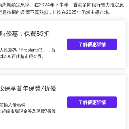
周期鎖定息率。在2024年下半年，香港多間銀行曾力推定息
定息按揭的反應不算熱烈，H按在2025年仍然主導市場。
火險限時優惠：保費85折
了解優惠詳情
推薦碼「fireplanto15」，首
$200百佳超市現金券。
網上投保享首年保費7折優
了解優惠詳情
結賬前輸入優惠碼
0百佳超級市場現金券及保費7折優