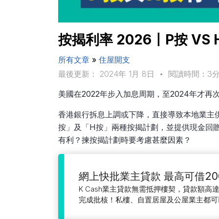
按揭利率 2026〡P按 
所有文章
»
住屋開支
最後更新： 2024年 1月 8日
•
閱讀時間：3
美國在2022年步入加息周期，至2024年才再
香港銀行拆息上調或下降，直接導致本地業主
按」及「H按」兩種按揭計劃，並提供現金回
有利？揀按揭計劃時要考慮甚麼因素？
網上快批業主貸款 最高可借20
K Cash業主貸款無需抵押樓契，貸款額高達
完成批核！私樓、自置居屋及公屋業主都可