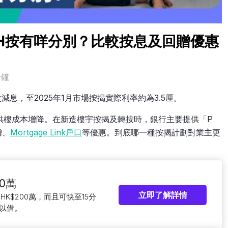
VS H按有咩分別？比較按息及回贈優惠
分鐘
次減息，至2025年1月市場按揭實際利率約為3.5厘。
供樓成本增降。在新造樓宇按揭及轉按時，銀行主要提供「P
贈、
Mortgage Link戶口
等優惠。到底哪一種按揭計劃對業主更
0萬
立即了解詳情
HK$200萬，而且可快至15分
以借。