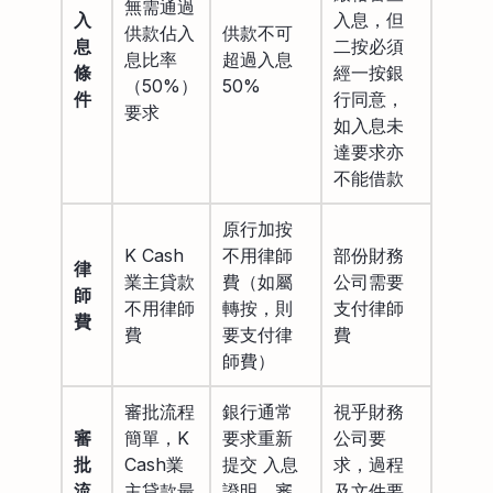
無需通過
入
入息，但
供款佔入
供款不可
息
二按必須
息比率
超過入息
條
經一按銀
（50%）
50%
件
行同意，
要求
如入息未
達要求亦
不能借款
原行加按
K Cash
不用律師
部份財務
律
業主貸款
費（如屬
公司需要
師
不用律師
轉按，則
支付律師
費
費
要支付律
費
師費）
審批流程
銀行通常
視乎財務
審
簡單，K
要求重新
公司要
批
Cash業
提交 入息
求，過程
流
主貸款最
證明，審
及文件要