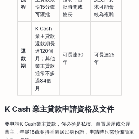
程
快15分鐘
批時間或
求可能會
可獲批
較長
較為複雜
K Cash
業主貸款
還款期長
還
達120個
可長達30
可長達25
款
月；其他
年
年
期
業主貸款
通常不多
過84個
月
K Cash 業主貸款申請資格及文件
要申請K Cash業主貸款，你必須是私樓、自置居屋或公屋
業主，年滿18歲並持香港居民身份證，申請時只需預備簡單