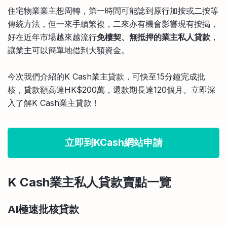
比較定存利率
住宅物業業主想周轉，第一時間可能諗到原行加按或二按等
手機App與理財資訊
信用卡
傳統方法，但一來手續繁複，二來亦有機會影響現有按揭，
比較各種最優惠信用卡
好在近年市場越來越流行
免樓契、無抵押的業主私人貸款
，
商業解決方案
讓業主可以簡單地借到大額資金。
企業服務
今次我們介紹的K Cash業主貸款，可快至15分鐘完成批
核，貸款額高達HK$200萬，還款期長達120個月。立即深
入了解K Cash業主貸款！
立即到KCash網站申請
K Cash業主私人貸款賣點一覽
AI極速批核貸款