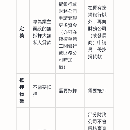
揭銀行或
在原有按
財務公司
揭銀行以
申請套現
專為業主
外，再向
更多資金
定
而設的無
財務公司
（亦可在
義
抵押大額
（或發展
轉按至第
私人貸款
商）申請
二間銀行
另二份按
或財務公
揭貸款
司時加
借）
抵
押
不需要抵
需要抵押
需要抵押
物
押
業
部分財務
公司不會
嚴格審查