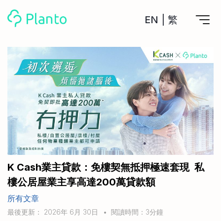
EN
|
繁
Planto功能
計劃買樓
工具
計劃買樓第一步
全功能記賬
管理及分析所有戶口
私人貸款
關於我們
管理MPF戶口
年利率/APR/年息比較
一次過管理所有強積金戶口
投資戶口 (美股)
申請清卡數/私人貸款
比較最抵美股投資戶口
Academy
CreFIT x Planto推廣優惠
投資戶口 (港股)
K Cash業主貸款：免樓契無抵押極速套現 私
比較最抵港股投資戶口
投資加密貨幣
樓公居屋業主享高達200萬貸款額
Marketplace
比較最抵Crypto交易所
所有文章
月供股票計劃
比較最抵月供計劃戶口
其他網站
最後更新： 2026年 6月 30日
•
閱讀時間：3分鐘
定期存款