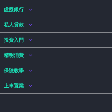
虛擬銀行
虛擬銀行迎新優惠
私人貸款
虛擬銀行存款利率比較
虛擬銀行銀扣賬卡 / 信用卡
私人貸款年利率比較
投資入門
虛擬銀行貸款
網上即批貸款
結餘轉戶
港股戶口收費及迎新優惠
精明消費
稅務貸款
美股戶口收費及迎新優惠
循環貸款
基金平台比較
網購信用卡
保險教學
財務公司貸款
買加密貨幣教學
信用卡迎新優惠比較
NFT入門
飛行里數信用卡
買保險基本概念
上車置業
學生信用卡
儲蓄保險
八達通自動增設信用卡
人壽保險
香港買樓流程
機場貴賓室信用卡
意外保險
居屋懶人包
醫療保險