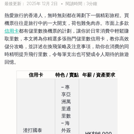
最後更新： 2025年 12月 2日
•
閱讀時間：3分鐘
比較定存利率
手機App與理財資訊
信用卡
熱愛旅行的香港人，無時無刻都在籌劃下一個精彩旅程。買
比較各種最優惠信用卡
機票往往是旅行中的一大開支，荷包難免肉赤。市面上多款
商業解決方案
信用卡
都有儲里數換機票的計劃，讓你於日常消費中輕鬆賺
取里數，本文將為你精選多張熱門儲里數信用卡，教你高效
企業服務
儲分攻略，並詳述在換飛策略及注意事項，助你在消費的同
時精明提升飛行里數，令每筆支出也可變成令人期待的旅遊
回憶。
信用卡
特色 / 賣點
年薪 / 資產要求
– 專
享亞
洲萬
里通
里數
– 海
渣打國泰
外簽
HK
HK$96,000