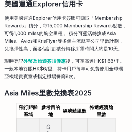
美國運通Explorer信用卡
使用美國運通Explorer信用卡簽賬可賺取「Membership
Rewards」積分，每15,000 Membership Rewards點數，
可得1,000 miles的航空里程， 積分可靈活轉換成Asia
Miles、Avios和KrisFlyer等多個主流航空公司里數計劃，
兌換彈性高，而各個計劃積分轉移所需時間大約是10天。
現時登記
外幣及旅遊簽賬優惠
後
，
可享高達HK$1.68/里。
一般本地簽賬HK$6/里。持卡用戶每年可免費使用全球環
亞機場貴賓室或指定機場餐廳8次。
Asia Miles里數兌換表2025
飛行距離
參考目的
特選經濟艙
經濟艙里數
商務艙
區域
地
里數
台