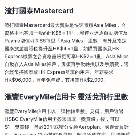
渣打國泰Mastercard
渣打國泰Mastercard最大賣點是快速累積Asia Miles，合
資格本地簽賬一般約HK$6＝1里 ，就連八達通自動增值及
Payme增值可享$6每里「Asia Miles」里數；海外及指定
國泰旅遊簽賬也提升至HK$4＝1里，如購買國泰及HK
Express機票之合資格簽賬更可享HK$2＝1里。Asia Miles
自動存入Asia Miles帳戶，毋須再手動轉換以及手續費，適
合經常搭國泰或HK Express航班的用戶。年薪要求
HK$96,000，首年免年費，其後需HK$2,000。
滙豐EveryMile信用卡
靈活兌飛行里數
滙豐EveryMile信用卡以「彈性轉里數」見稱，用戶透過
HSBC EveryMile信用卡簽賬賺取「獎賞錢」後，可以
$1「獎賞錢」等於20里或積分兌換Aeroplan、國泰會員計
劃、Executive Club英航會員俱、阿提哈德常客、阿聯酋航