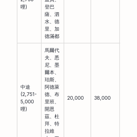
哩)
登巴
薩、泗
水、德
里、加
德滿都
馬爾代
夫、悉
尼、墨
爾本、
珀斯、
中途
阿德萊
(2,751-
德、布
20,000
38,000
58,00
5,000
里班、
哩)
開恩
茲、杜
拜、特
拉維