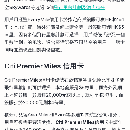
空Skywards等超過15個
飛行里數計劃及酒店積分
。
用戶用滙豐EveryMile信用卡於指定商戶簽賬可獲HK$2＝1
里；本地消費、海外消費及網上購物等一般簽賬可獲HK$5
＝里。因有多個飛行里數計劃可選擇，用戶減低「綁死一個
里數計劃」的風險。適合靈活選搭不同航空的用戶，一張卡
同時兼顧現金回饋與儲里數。
Citi PremierMiles 信用卡
Citi PremierMiles信用卡優勢在於穩定簽賬兌換比率及多間
飛行里數計劃可供選擇，本地簽賬是$8每里，而海外及網
上外幣簽賬，簽賬達20,000元或以上，就可享$3每里，而
簽賬少於20,000元則$4每里。
積分可兌換Asia Miles和Avios等多達12間航空公司積分，
用戶可視需要靈活兌換。
Citi PremierMiles信用卡
申請年
薪要求為240,000元，適合常到海外及以外幣簽賬，加上每