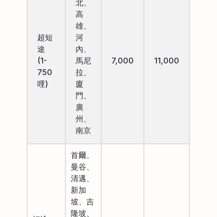
北、
高
雄、
超短
河
途
內、
(1-
馬尼
7,000
11,000
16,0
750
拉、
哩)
廈
門、
廣
州、
南京
首爾、
曼谷、
清邁、
新加
坡、吉
隆坡、