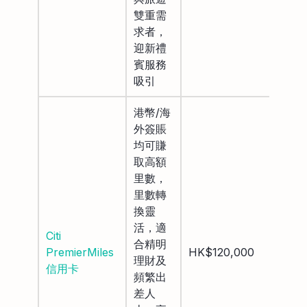
雙重需
求者，
迎新禮
賓服務
吸引
港幣/海
外簽賬
均可賺
取高額
里數，
里數轉
換靈
活，適
Citi
合精明
HK$
PremierMiles
HK$120,000
理財及
豁免
信用卡
頻繁出
差人