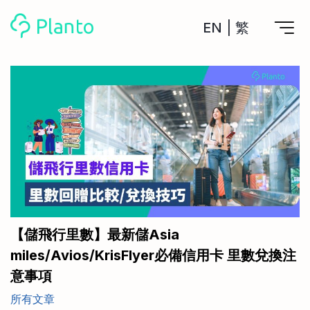
EN
|
繁
Planto功能
計劃買樓
工具
計劃買樓第一步
全功能記賬
管理及分析所有戶口
私人貸款
關於我們
管理MPF戶口
年利率/APR/年息比較
一次過管理所有強積金戶口
投資戶口 (美股)
申請清卡數/私人貸款
比較最抵美股投資戶口
Academy
CreFIT x Planto推廣優惠
投資戶口 (港股)
【儲飛行里數】最新儲Asia
比較最抵港股投資戶口
投資加密貨幣
miles/Avios/KrisFlyer必備信用卡 里數兌換注
Marketplace
比較最抵Crypto交易所
意事項
月供股票計劃
比較最抵月供計劃戶口
其他網站
所有文章
定期存款