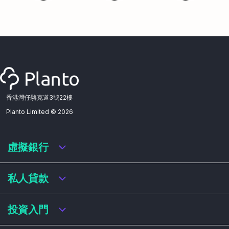
香港灣仔駱克道3號22樓
Planto Limited ©
2026
虛擬銀行
虛擬銀行迎新優惠
私人貸款
虛擬銀行存款利率比較
虛擬銀行銀扣賬卡 / 信用卡
私人貸款年利率比較
投資入門
虛擬銀行貸款
網上即批貸款