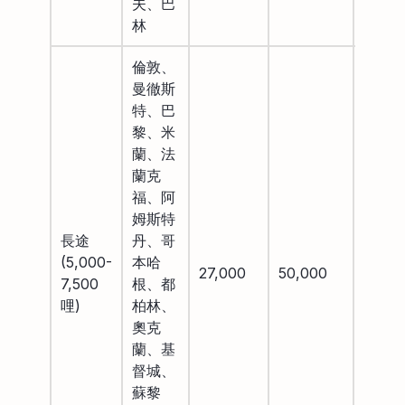
夫、巴
林
倫敦、
曼徹斯
特、巴
黎、米
蘭、法
蘭克
福、阿
姆斯特
長途
丹、哥
(5,000-
本哈
27,000
50,000
88,00
7,500
根、都
哩)
柏林、
奧克
蘭、基
督城、
蘇黎