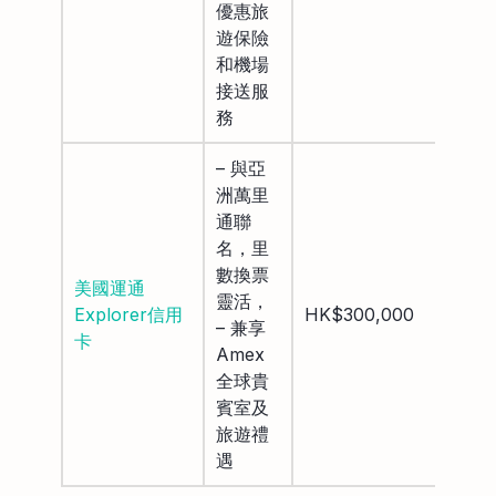
優惠旅
遊保險
和機場
接送服
務
– 與亞
洲萬里
通聯
名，里
數換票
美國運通
靈活，
HK$
Explorer信用
HK$300,000
– 兼享
豁免
卡
Amex
全球貴
賓室及
旅遊禮
遇