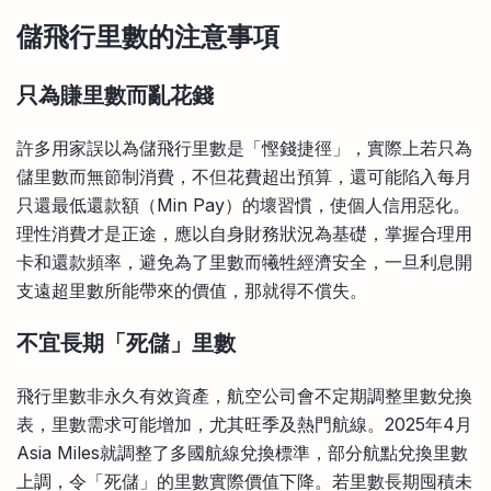
儲飛行里數的注意事項
只為賺里數而亂花錢
許多用家誤以為儲飛行里數是「慳錢捷徑」，實際上若只為
儲里數而無節制消費，不但花費超出預算，還可能陷入每月
只還最低還款額（Min Pay）的壞習慣，使個人信用惡化。
理性消費才是正途，應以自身財務狀況為基礎，掌握合理用
卡和還款頻率，避免為了里數而犧牲經濟安全，一旦利息開
支遠超里數所能帶來的價值，那就得不償失。
不宜長期「死儲」
里數
飛行里數非永久有效資產，航空公司會不定期調整里數兌換
表，里數需求可能增加，尤其旺季及熱門航線。2025年4月
Asia Miles就調整了多國航線兌換標準，部分航點兌換里數
上調，令「死儲」的里數實際價值下降。若里數長期囤積未