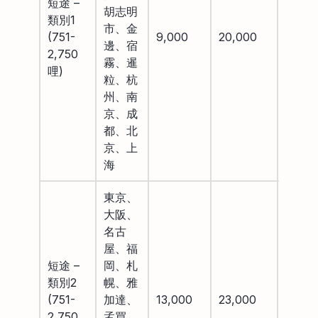
短途 –
胡志明
類別1
市、金
(751-
9,000
20,000
28,00
邊、宿
2,750
霧、暹
哩)
粒、杭
州、南
京、成
都、北
京、上
海
東京、
大阪、
名古
屋、福
短途 –
岡、札
類別2
幌、雅
(751-
加達、
13,000
23,000
32,00
2,750
孟買、