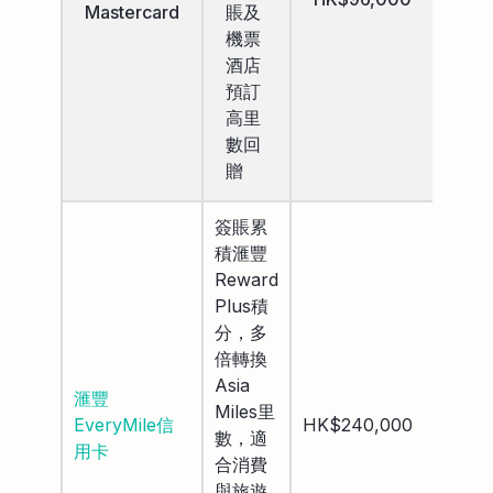
Mastercard
賬及
年豁
機票
酒店
預訂
高里
數回
贈
簽賬累
積滙豐
Reward
Plus積
分，多
倍轉換
Asia
滙豐
Miles里
HK$
EveryMile信
HK$240,000
數，適
豁免
用卡
合消費
與旅遊