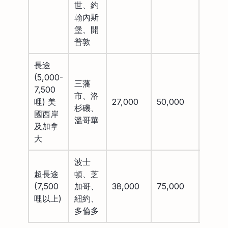
世、約
翰內斯
堡、開
普敦
長途
(5,000-
三藩
7,500
市、洛
哩) 美
27,000
50,000
88,00
杉磯、
國西岸
溫哥華
及加拿
大
波士
超長途
頓、芝
(7,500
加哥、
38,000
75,000
115,0
哩以上)
紐約、
多倫多