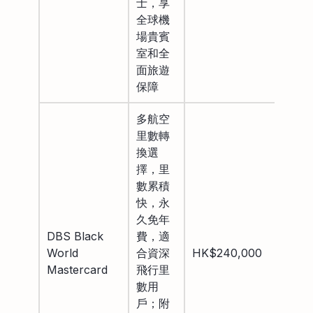
士，享
全球機
場貴賓
室和全
面旅遊
保障
多航空
里數轉
換選
擇，里
數累積
快，永
久免年
DBS Black
費，適
HK$
World
合資深
HK$240,000
豁免
Mastercard
飛行里
數用
戶；附