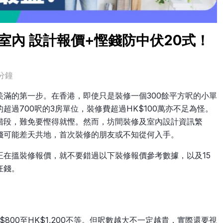
室內 設計報價+慳錢防中伏20式！
分鐘
滿的第一步。在香港，即使只是裝修一個300餘平方呎的小單
過700呎的3房單位，裝修費超過HK$100萬亦不足為怪。
階段，難免要慳得就慳。然而，坊間裝修及室內設計資訊繁
錢可能差天共地，首次裝修的朋友或不知從何入手。
在搵裝修報價，就不要錯過以下裝修報價參考數據，以及15
枉錢。
800至HK$1,200不等。但呎數越大不一定越貴，實際還要視