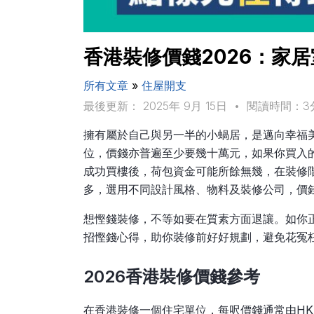
香港裝修價錢2026：家居
所有文章
»
住屋開支
最後更新： 2025年 9月 15日
•
閱讀時間：3
擁有屬於自己與另一半的小蝸居，是邁向幸福美
位，價錢亦普遍至少要幾十萬元，如果你買入的超
成功買樓後，荷包資金可能所餘無幾，在裝修
多，選用不同設計風格、物料及裝修公司，價
想慳錢裝修，不等如要在質素方面退讓。如你正
招慳錢心得，助你裝修前好好規劃，避免花冤
2026香港裝修價錢參考
在香港裝修一個住宅單位，每呎價錢通常由HK$