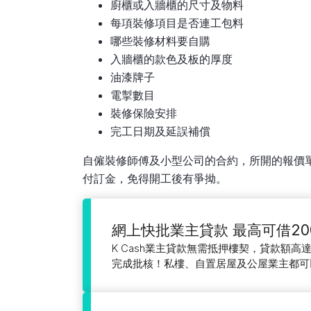
廚櫃或入牆櫃的尺寸及物料
每項裝修項目是否連工包料
哪些裝修材料要自購
入牆櫃的款色及板的厚度
油漆牌子
電掣數目
裝修保險安排
完工日期及延誤補償
自僱裝修師傅及小型公司的合約，所開的報價
付訂金，免得開工後有爭拗。
網上快批業主貸款 最高可借20
K Cash業主貸款無需抵押樓契，貸款額高達
完成批核！私樓、自置居屋及公屋業主都可