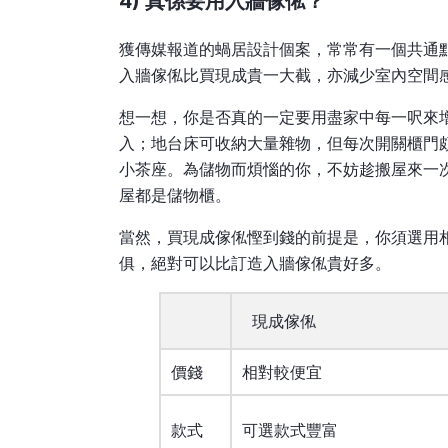
4) 真係要用入牆傢俬？
獲傳媒報道的蝸居設計個案，常常有一個共通
入牆傢俬比買現成貴一大截，亦減少室內空間
想一想，你是否真的一定要用盡家中每一呎來
入；地台床可收納大量雜物，但每次開關櫃門
小茶座。為儲物而煩惱的你，不妨趁搬屋來一
屋都是儲物櫃。
當然，買現成傢俬慳到錢的前提是，你須選用
俱，絕對可以比訂造入牆傢俬貴好多。
現成傢俬
價錢
相對較便宜
款式
可選款式豐富