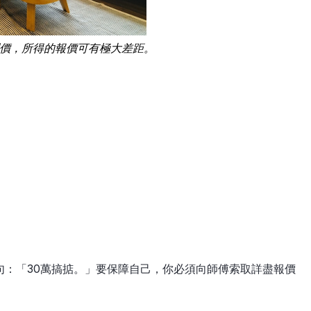
價，所得的報價可有極大差距。
句：「30萬搞掂。」要保障自己，你必須向師傅索取詳盡報價