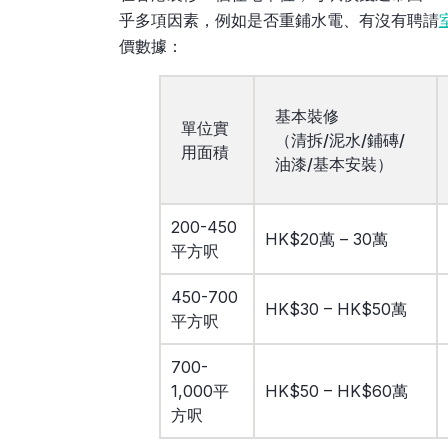
乎多項因素，例如是否重鋪水電、有沒有聘請
價數據：
基本裝修
單位實
（清拆/泥水/鋪磚/
用面積
油漆/基本安裝）
200-450
HK$20萬 – 30萬
平方呎
450-700
HK$30 – HK$50萬
平方呎
700-
1,000平
HK$50 – HK$60萬
方呎