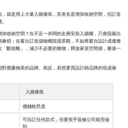
點，就是用上大量入牆傢俬，其美名是增加收納空間，但訂造
感。
增加收納空間？在不足一米闊的走廊安裝入牆櫃，只會阻礙出
頗麻煩；在窗台訂造儲物櫃阻擋景觀，不如將窗台設計成優雅
次「斷捨離」，減少不必要的雜物，釋放家居空間感，勝過一
相對價廉物美的品牌。相反，若然要買設計師品牌的現成傢
入牆傢俬
價錢較昂貴
可自訂任何款式，但要視乎裝修公司能否做
到