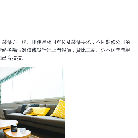
，裝修亦一樣。即使是相同單位及裝修要求，不同裝修公司的
聯絡多幾位師傅或設計師上門報價，貨比三家。你不妨問問親
自己盲摸摸。