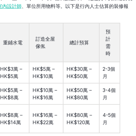
室內設計師
、單位所用物料等。以下是行內人士估算的裝修報
預
訂造全屋
計
重鋪水電
總計預算
傢俬
需
時
HK$3萬 –
HK$5萬 –
HK$30萬 –
2-3個
HK$5萬
HK$10萬
HK$50萬
月
HK$5萬 –
HK$10萬 –
HK$50萬 –
3-4個
HK$8萬
HK$16萬
HK$80萬
月
HK$8萬 –
HK$16萬 –
HK$80萬 –
4-5個
HK$14萬
HK$22萬
HK$120萬
月