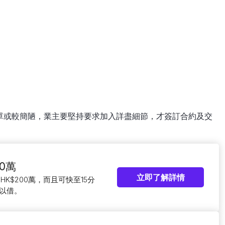
單或較簡陋，業主要堅持要求加入詳盡細節，才簽訂合約及交
0萬
立即了解詳情
HK$200萬，而且可快至15分
以借。