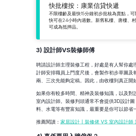
快批樓按：康業信貸快遞
不限樓齡及最快15分鐘初步批核為賣點，
快可在24小時內過數。新舊私樓、唐樓、
可成為抵押品。
3) 設計師VS裝修師傅
聘請設計師主理裝修工程，好處是有人幫你處
計師安排職員上門度尺後，會製作初步草圖及
兩、三次先能夠定稿。因此，由收樓到真正開
如果你有較多時間、精神及裝修知識，以及對
室內設計師。裝修判頭通常不會提供3D設計
料、水電等有豐富知識，最重要是你可以節省
推薦閱讀：
家居設計〡裝修佬 VS 室內設計師