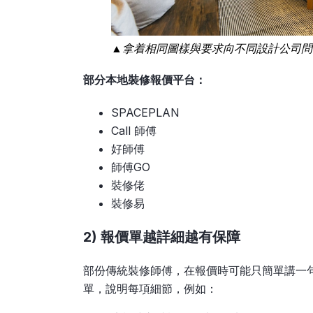
▲拿着相同圖樣與要求向不同設計公司問
部分本地裝修報價平台：
SPACEPLAN
Call 師傅
好師傅
師傅GO
裝修佬
裝修易
2) 報價單越詳細越有保障
部份傳統裝修師傅，在報價時可能只簡單講一
單，說明每項細節，例如：