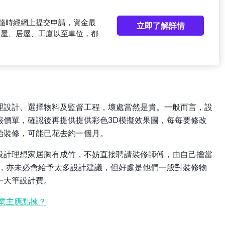
可隨時經網上提交申請，資金最
立即了解詳情
村屋、居屋、工廈以至車位，都
理設計、選擇物料及監督工程，壞處當然是貴。一般而言，設
報價單，確認後再提供提供彩色3D模擬效果圖，每每要修改
始裝修，可能已花去約一個月。
設計理想家居胸有成竹，不妨直接聘請裝修師傅，由自己擔當
圖，亦未必會給予太多設計建議，但好處是他們一般對裝修物
一大筆設計費。
 業主應點揀？