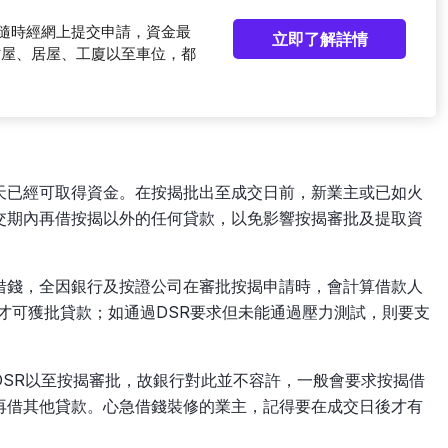
可隨時經網上提交申請，資金最
立即了解詳情
村屋、居屋、工廈以至車位，都
天已經可取得資金。在按揭批出至成交日前，新業主或已如火
交期內再借按揭以外的任何貸款，以免影響按揭審批及提取資
借錢，全因銀行及按證公司在審批按揭申請時，會計算借款人
限才可獲批貸款；如通過DSR要求但未能通過壓力測試，則要支
DSR以至按揭審批，故銀行對此並不容許，一般會要求按揭借
再借其他貸款。心急借錢裝修的業主，記得要在成交日後才有