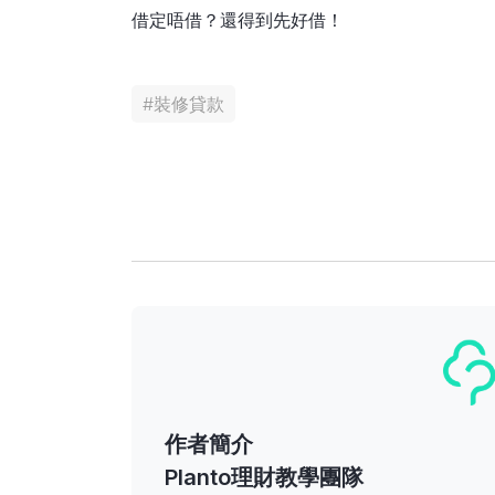
借定唔借？還得到先好借！
#
裝修貸款
作者簡介
Planto理財教學團隊