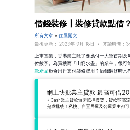
借錢裝修〡裝修貸款點借
所有文章
»
住屋開支
最後更新： 2023年 9月 18日
•
閱讀時間：3
上車置業，香港業主除了要應付一大筆首期及
位數字。為買樓而「山窮水盡」的業主，很可
款產品
適合用作支付裝修費用？借錢裝修時又
網上快批業主貸款 最高可借20
K Cash業主貸款無需抵押樓契，貸款額高達
完成批核！私樓、自置居屋及公屋業主都可