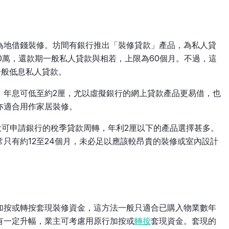
為地借錢裝修。坊間有銀行推出「裝修貸款」產品，為私人貸
20萬，還款期一般私人貸款與相若，上限為60個月。不過，這
一般低息私人貸款。
，年息可低至約2厘，尤以虛擬銀行的網上貸款產品更易借，也
亦適合用作家居裝修。
大可申請銀行的稅季貸款周轉，年利2厘以下的產品選擇甚多。
只有約12至24個月，未必足以應該較昂貴的裝修或室內設計
加按或轉按套現裝修資金，這方法一般只適合已購入物業數年
有一定升幅，業主可考慮用原行加按或
轉按
套現資金。套現的