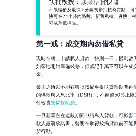
快批樓按：康業信貸快遞
不限樓齡及最快15分鐘初步批核為賣點，
快可在24小時內過數。新舊私樓、唐樓、
可成為抵押品。
第一戒：成交期內勿借私貸
現時在網上申請私人貸款，快則一日，慢則數
如荼地開始籌備裝修，但緊記千萬不可以在成
金。
業主之所以不能在獲批按揭至提取貸款期間再
的供款與入息比率（DSR），不超過50%上
付較貴
按揭保險費
。
一旦新業主在這段期間申請私人貸款，可影響
款人簽署承諾書，聲明在取得按揭貸款前不能
所行動。