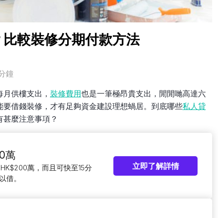
？比較裝修分期付款方法
分鐘
每月供樓支出，
裝修費用
也是一筆極昂貴支出，閒閒哋高達六
能要借錢裝修，才有足夠資金建設理想蝸居。到底哪些
私人貸
有甚麼注意事項？
0萬
立即了解詳情
HK$200萬，而且可快至15分
以借。