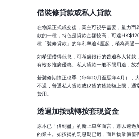
借裝修貸款或私人貸款
在物業正式成交後，業主可視乎需要，量力而
款的一種，特色是貸款金額較高，可達HK$1
種「裝修貸款」的年利率逾4厘起，稍為高過
如希望借得低息，可考慮銀行的普遍私人貸款
有較多推廣優惠。私人貸款一般不限用途，故
若裝修期撞正稅季（每年10月至翌年4月），
不過，普通私人貸款或稅貸的貸款額上限，通常
費用。
透過加按或轉按套現資金
原本已「借到盡」的新上車客而言，難以透過
的業主。如按揭的罰息期已過，而且物業價值