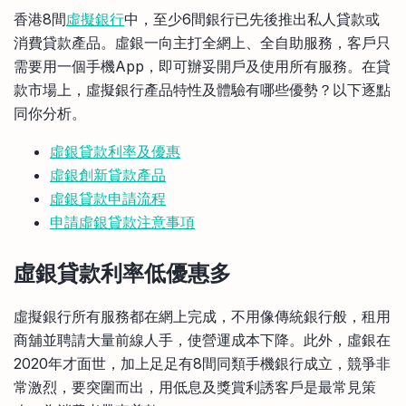
比較定存利率
香港8間
虛擬銀行
中，至少6間銀行已先後推出私人貸款或
手機App與理財資訊
信用卡
消費貸款產品。虛銀一向主打全網上、全自助服務，客戶只
比較各種最優惠信用卡
需要用一個手機App，即可辦妥開戶及使用所有服務。在貸
商業解決方案
款市場上，虛擬銀行產品特性及體驗有哪些優勢？以下逐點
同你分析。
企業服務
虛銀貸款利率及優惠
虛銀創新貸款產品
虛銀貸款申請流程
申請虛銀貸款注意事項
虛銀貸款利率低優惠多
虛擬銀行所有服務都在網上完成，不用像傳統銀行般，租用
商舖並聘請大量前線人手，使營運成本下降。此外，虛銀在
2020年才面世，加上足足有8間同類手機銀行成立，競爭非
常激烈，要突圍而出，用低息及獎賞利誘客戶是最常見策