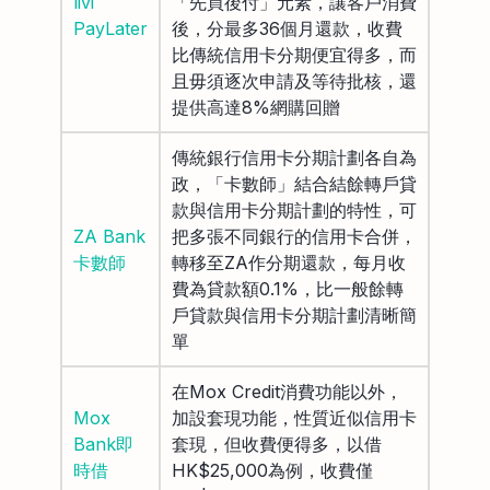
livi
「先買後付」元素，讓客戶消費
PayLater
後，分最多36個月還款，收費
比傳統信用卡分期便宜得多，而
且毋須逐次申請及等待批核，還
提供高達8%網購回贈
傳統銀行信用卡分期計劃各自為
政，「卡數師」結合結餘轉戶貸
款與信用卡分期計劃的特性，可
ZA Bank
把多張不同銀行的信用卡合併，
卡數師
轉移至ZA作分期還款，每月收
費為貸款額0.1%，比一般餘轉
戶貸款與信用卡分期計劃清晰簡
單
在Mox Credit消費功能以外，
Mox
加設套現功能，性質近似信用卡
Bank即
套現，但收費便得多，以借
時借
HK$25,000為例，收費僅