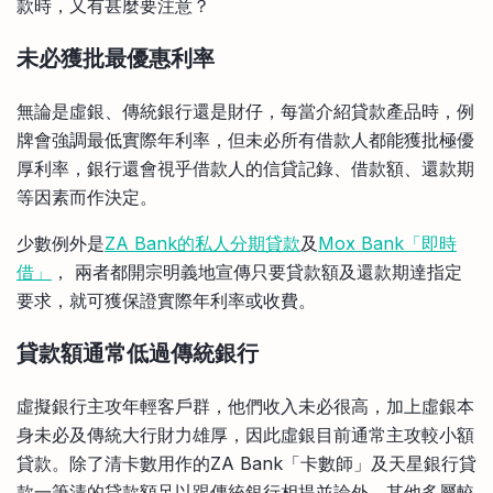
款時，又有甚麼要注意？
未必獲批最優惠利率
無論是虛銀、傳統銀行還是財仔，每當介紹貸款產品時，例
牌會強調最低實際年利率，但未必所有借款人都能獲批極優
厚利率，銀行還會視乎借款人的信貸記錄、借款額、還款期
等因素而作決定。
少數例外是
ZA Bank的私人分期貸款
及
Mox Bank「即時
借」
， 兩者都開宗明義地宣傳只要貸款額及還款期達指定
要求，就可獲保證實際年利率或收費。
貸款額通常低過傳統銀行
虛擬銀行主攻年輕客戶群，他們收入未必很高，加上虛銀本
身未必及傳統大行財力雄厚，因此虛銀目前通常主攻較小額
貸款。除了清卡數用作的ZA Bank「卡數師」及天星銀行貸
款一筆清的貸款額足以跟傳統銀行相提並論外，其他多屬較