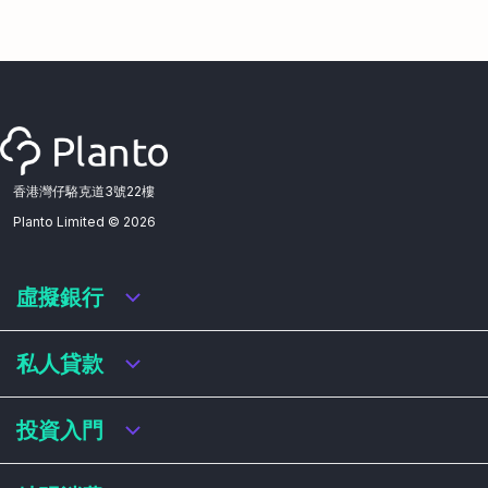
香港灣仔駱克道3號22樓
Planto Limited ©
2026
虛擬銀行
虛擬銀行迎新優惠
私人貸款
虛擬銀行存款利率比較
虛擬銀行銀扣賬卡 / 信用卡
私人貸款年利率比較
投資入門
虛擬銀行貸款
網上即批貸款
結餘轉戶
港股戶口收費及迎新優惠