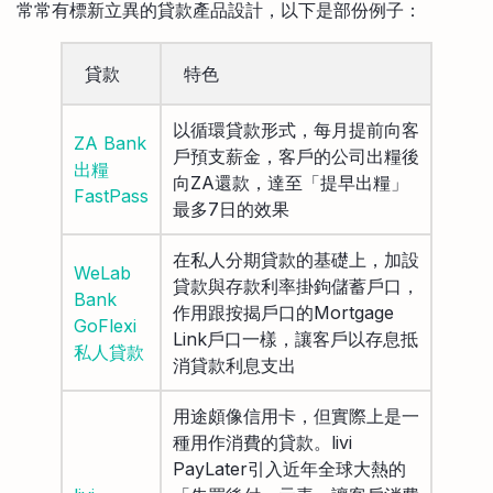
常常有標新立異的貸款產品設計，以下是部份例子：
貸款
特色
以循環貸款形式，每月提前向客
ZA Bank
戶預支薪金，客戶的公司出糧後
出糧
向ZA還款，達至「提早出糧」
FastPass
最多7日的效果
在私人分期貸款的基礎上，加設
WeLab
貸款與存款利率掛鉤儲蓄戶口，
Bank
作用跟按揭戶口的Mortgage
GoFlexi
Link戶口一樣，讓客戶以存息抵
私人貸款
消貸款利息支出
用途頗像信用卡，但實際上是一
種用作消費的貸款。livi
PayLater引入近年全球大熱的