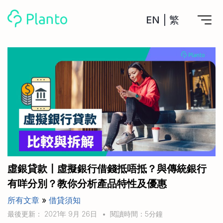
EN
|
繁
Planto功能
計劃買樓
工具
計劃買樓第一步
全功能記賬
管理及分析所有戶口
私人貸款
關於我們
管理MPF戶口
年利率/APR/年息比較
一次過管理所有強積金戶口
投資戶口 (美股)
申請清卡數/私人貸款
比較最抵美股投資戶口
Academy
CreFIT x Planto推廣優惠
投資戶口 (港股)
虛銀貸款〡虛擬銀行借錢抵唔抵？與傳統銀行
比較最抵港股投資戶口
投資加密貨幣
有咩分別？教你分析產品特性及優惠
Marketplace
比較最抵Crypto交易所
所有文章
»
借貸須知
月供股票計劃
比較最抵月供計劃戶口
其他網站
最後更新： 2021年 9月 26日
•
閱讀時間：5分鐘
定期存款