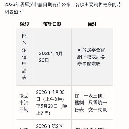
2026年居屋於申請日期有待公布，各項主要銷售程序的時
間表如下：
階段
預計日期
備註
開
放
派
可於房委會官
2026年4月
發
網下載或到各
23日
申
辦事處索取
請
表
2026年4月30
接受
採「一表三抽」
日（上午8時）
申請
機制，只需填一
至5月20日（晚
日期
份表、交一次費
上7時）
2026年第2季