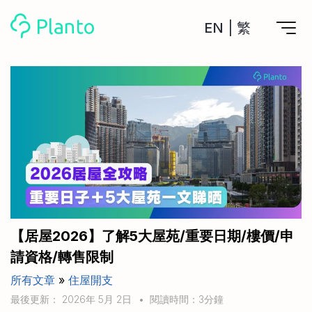
EN
|
繁
Planto功能
計劃買樓
工具
計劃買樓第一步
全功能記賬
管理及分析所有戶口
私人貸款
關於我們
管理MPF戶口
年利率/APR/年息比較
一次過管理所有強積金戶口
投資戶口 (美股)
申請清卡數/私人貸款
比較最抵美股投資戶口
Academy
CreFIT x Planto推廣優惠
投資戶口 (港股)
【居屋2026】了解5大屋苑/重要日期/樓價/申
比較最抵港股投資戶口
投資加密貨幣
請資格/轉售限制
Marketplace
比較最抵Crypto交易所
所有文章
»
住屋開支
月供股票計劃
比較最抵月供計劃戶口
其他網站
最後更新： 2026年 5月 2日
•
閱讀時間：3分鐘
定期存款