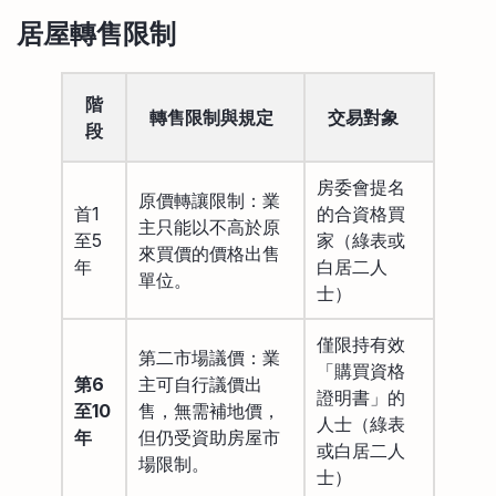
居屋轉售限制
階
轉售限制與規定
交易對象
段
房委會提名
原價轉讓限制：業
首1
的合資格買
主只能以不高於原
至5
家（綠表或
來買價的價格出售
年
白居二人
單位。
士）
僅限持有效
第二市場議價：業
「購買資格
第6
主可自行議價出
證明書」的
至10
售，無需補地價，
人士（綠表
年
但仍受資助房屋市
或白居二人
場限制。
士）