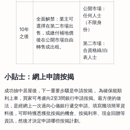
公開市場：
任何人士
全面解禁：業主可
（不限身
選擇在第二市場出
10年
份）
售，或繳付補地價
之後
後在公開市場自由
第二市場：
轉售或出租。
合資格綠/白
表人士
小貼士：網上申請按揭
成功抽中居屋後，下一重要步驟是申請按揭 。為確保能順
利上車，買家可考慮向2至3間銀行申請按揭。最方便的做
法，是經網上一次過向心儀銀行遞交申請。填寫幾項簡單資
料後，可即時獲悉獲批按揭的機會、按揭利率、現金回贈等
資訊，然後才決定申請哪些按揭計劃。