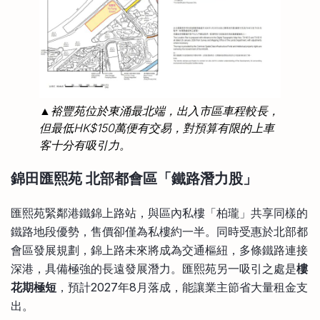
▲裕豐苑位於東涌最北端，出入市區車程較長，
但最低HK$150萬便有交易，對預算有限的上車
客十分有吸引力。
錦田匯熙苑 北部都會區「鐵路潛力股」
匯熙苑緊鄰港鐵錦上路站，與區內私樓「柏瓏」共享同樣的
鐵路地段優勢，售價卻僅為私樓約一半。同時受惠於北部都
會區發展規劃，錦上路未來將成為交通樞紐，多條鐵路連接
深港，具備極強的長遠發展潛力。匯熙苑另一吸引之處是
樓
花期極短
，預計2027年8月落成，能讓業主節省大量租金支
出。