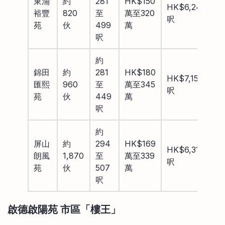
東涌
約
281
HK$150
HK$6,240/
裕豐
820
至
萬至320
呎
苑
伙
499
萬
呎
約
錦田
約
281
HK$180
HK$7,150/
匯熙
960
至
萬至345
呎
苑
伙
449
萬
呎
約
屏山
約
294
HK$169
HK$6,310/
朗風
1,870
至
萬至339
呎
苑
伙
507
萬
呎
啟德啟陽苑 市區「樓王」