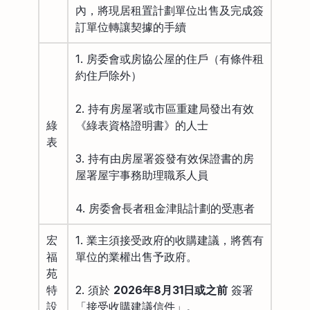
內，將現居租置計劃單位出售及完成簽
訂單位轉讓契據的手續
1. 房委會或房協公屋的住戶（有條件租
約住戶除外）
2. 持有房屋署或市區重建局發出有效
綠
《綠表資格證明書》的人士
表
3. 持有由房屋署簽發有效保證書的房
屋署屋宇事務助理職系人員
4. 房委會長者租金津貼計劃的受惠者
宏
1. 業主須接受政府的收購建議，將舊有
福
單位的業權出售予政府。
苑
特
2. 須於
2026年8月31日或之前
簽署
設
「接受收購建議信件」。