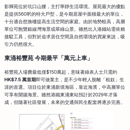
影輝苑位於坑口山腰，主打寧靜生活環境。屋苑最大的優點
是提供560呎的特大戶型，是今期居屋中面積最大的單位，
十分適合想換樓提高生活空間的家庭。由於地勢較高，高層
單位可飽覽銀線灣海景或翠綠山景。雖然出入港鐵站需依賴
接駁工具，但對於追求居住空間及自然環境的買家來說，吸
引力仍然很大。
東涌裕豐苑 今期最平「萬元上車」
裕豐苑入場費最低僅$150萬起，意味著綠表人士只需約
HK$7.5 萬首期
即可做業主，是不少年輕人脫離「租奴」生
涯的首選。項目位於東涌新填海區，靠近海濱，中高層單位
可享有開揚海景。雖然港鐵東涌東站預計於2029年才落
成，但隨著社區發展，未來的交通與民生配套將逐步完善。