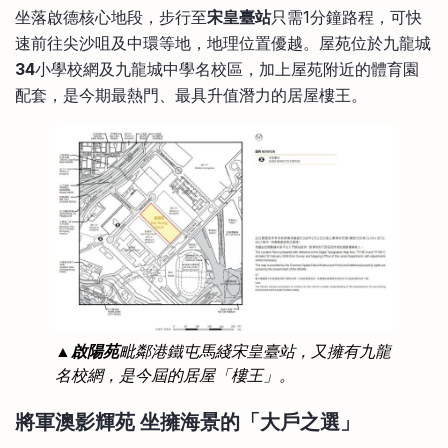
坐落啟德核心地段，步行至
宋皇臺站
只需1分鐘路程，可快
速前往尖沙咀及中環等地，地理位置優越。屋苑位於九龍城
34
小學校網及九龍城中學名校區，加上屋苑附近的體育園
配套，是今期最熱門、最具升值潛力的居屋樓王。
▲
啟陽苑
毗鄰港鐵屯馬綫宋皇臺站，又擁有九龍
名校網，是今屆的居屋「樓王」。
將軍澳影輝苑 坐擁海景的「大戶之選」