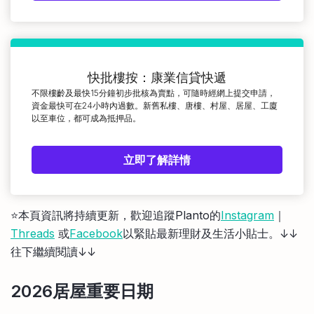
快批樓按：康業信貸快遞
不限樓齡及最快15分鐘初步批核為賣點，可隨時經網上提交申請，
資金最快可在24小時內過數。新舊私樓、唐樓、村屋、居屋、工廈
以至車位，都可成為抵押品。
立即了解詳情
⭐️本頁資訊將持續更新，歡迎追蹤Planto的
Instagram
｜
Threads
或
Facebook
以緊貼最新理財及生活小貼士。↓↓
往下繼續閱讀↓↓
2026居屋重要日期