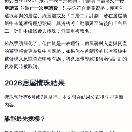
房委會在2026年推出一表三抽機制，申請者只需遞交
一份
申請表
並繳付
一次申請費
，只要你符合相關資格，便可勾
選欲參與的居屋、綠置居或及「白居二」計劃，若在居屋抽
籤中未能獲得理想號碼，其資格將自動順延至隨後的「白居
二」計劃中繼續參與攪珠，無需重複報名。
雖然手續簡化了，但由於是一表通行，房屋署對入息與資產
的審查將會更為集中且嚴格，如果你在首階段的居屋審核中
被發現入息或資產申報有誤，將會連帶導致後續兩個計劃的
資格同時被取消。
2026居屋攪珠結果
攪珠預計有6月或7月舉行，本文想在結果公布後立即更新
內容。
誰能最先揀樓？