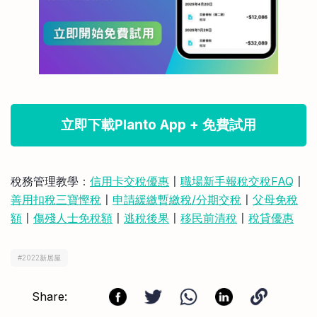
立即下載Planto App + 免費試用
稅務管理教學：
信用卡交稅優惠
〡
職場新手報稅交稅FAQ
〡
善用扣稅三寶慳稅
〡
申請緩繳暫繳稅/分期交稅
〡
父母免稅
額
〡
傷殘人士免稅額
〡
逃稅後果
〡
移民前清稅
〡
稅貸優惠
#
2022新居屋
Share: