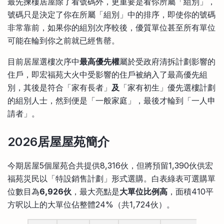
最先揀樓居屋除了看號碼外，更重要是看你所屬「組別」，
號碼只是決定了你在所屬「組別」中的排序，即使你的號碼
非常靠前，如果你的組別次序較後，優質單位甚至所有單位
可能在輪到你之前就已經售罄。
目前居屋選樓次序中
最高優先權
屬於受政府清拆計劃影響的
住戶，即宏福苑大火中受影響的住戶被納入了最高優先組
別，其後是符合「家有長者」
及
「家有初生」優先選樓計劃
的組別人士，然到便是「一般家庭」，最後才輪到「一人申
請者」。
2026居屋屋苑簡介
今期居屋5個屋苑合共提供8,316伙，但將預留1,390伙供宏
福苑災民以「特設銷售計劃」形式選購。白表綠表可選購單
位數目為
6,926伙
，最大亮點是
大單位比例高
，面積410平
方呎以上的大單位佔整體24%（共1,724伙）。