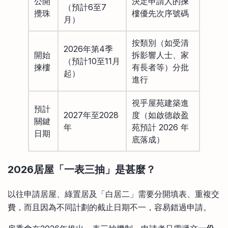
公開
決定申請人的揀
（預計6至7
攪珠
樓優先次序號碼
月）
按類別（如受清
2026年第4季
開始
拆影響人士、家
（預計10至11月
揀樓
有長者等）分批
起）
進行
視乎屋苑建築進
預計
2027年至2028
度（如啟德啟盈
關鍵
年
苑預計 2026 年
日期
底落成）
2026居屋「一表三抽」是甚麼？
以往申請居屋、綠置居及「白居二」需要分開填表、重複交
費，而且因為不同計劃的截止日期不一，容易錯過申請。