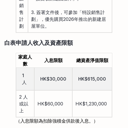
銷
售
3. 簽署文件後，可參加「特設銷售計
計
劃」，優先購買2026年推出的新建居
劃
屋單位。
白表申請人收入及資產限額
家庭人
入息限額
總資產淨值限額
數
1
HK$30,000
HK$615,000
人
2 人
或以
HK$60,000
HK$1,230,000
上
（入息限額為扣除強積金供款後入息。）