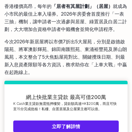
比較定存利率
香港樓價高昂，每年的
「居者有其屋計劃」（居屋）
就成為
手機App與理財資訊
信用卡
小市民的最佳上車入場券。2026年房委會首度推行「一表
比較各種最優惠信用卡
三抽」機制，讓申請者一次過參與居屋、綠置居及白居二計
商業解決方案
劃，大大增加合資格申請者中籤機會並簡化申請程序。
今次2026年新居屋將以市價7折出5大屋苑，分別是啟德啟
企業服務
陽苑、將軍澳影輝苑、錦田南匯熙苑、東涌裕豐苑及屏山朗
風苑，本文整合了5大焦點屋苑對比、關鍵攪珠日期、到最
新入息資產限額等各方資訊，務求助你在「上車大戰」中贏
在起跑線上。
網上快批業主貸款 最高可借200萬
K Cash業主貸款無需抵押樓契，貸款額高達HK$200萬，而且可快
至15分完成批核！私樓、自置居屋及公屋業主都可以借。
立即了解詳情