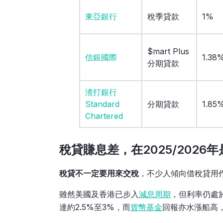
東亞銀行
稅季貸款
1%
$mart Plus
信銀國際
1.38
分期貸款
渣打銀行
Standard
分期貸款
1.85
Chartered
稅貸賺息差，在2025/2026
稅貸不一定要用來交稅
，不少人傾向借稅貸用
雖然美國及香港已步入
減息周期
，但利率仍處
達約2.5%至3%，而
貨幣基金
回報亦水漲船高