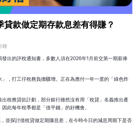
稅季貸款做定期存款息差有得賺？
分鐘
發出的評稅通知書，多數人須在2026年1月前交第一期薪俸
。
水」，打工仔稅務負擔驟增。正在為應付一年一度的「綠色炸
推出稅務貸款計劃，部分銀行雖然沒有用「稅貸」名義推出產
，因此每年稅季都是「借平錢」的好機會。
優惠，並探討借稅貸做定期賺息差，在今時今日的減息周期下是否