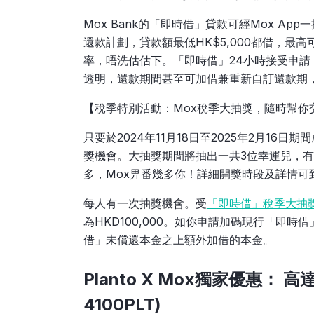
Mox Bank的「即時借」貸款可經Mox A
還款計劃，貸款額最低HK$5,000都借，最高可
率，唔洗估估下。「即時借」24小時接受申請
透明，還款期間甚至可加借兼重新自訂還款期
【稅季特別活動：Mox稅季大抽獎，隨時幫你
只要於2024年11月18日至2025年2月1
獎機會。大抽獎期間將抽出一共3位幸運兒，有
多，Mox畀番幾多你！詳細開獎時段及詳情可
每人有一次抽獎機會。受
「即時借」稅季大抽
為HKD100,000。如你申請加碼現行「即
借」未償還本金之上額外加借的本金。
Planto X Mox獨家優惠： ​​
4100PLT)