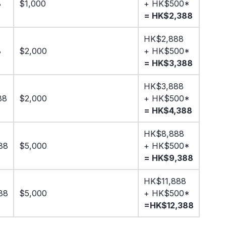
8
$1,000
+ HK$500*
= HK$2,388
HK$2,888
8
$2,000
+ HK$500*
= HK$3,388
HK$3,888
88
$2,000
+ HK$500*
= HK$4,388
HK$8,888
88
$5,000
+ HK$500*
= HK$9,388
HK$11,888
88
$5,000
+ HK$500*
=HK$12,388