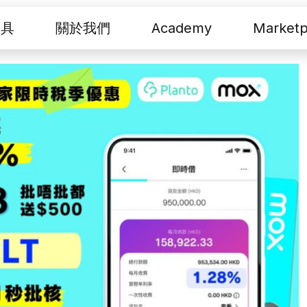
工具
關於我們
Academy
Marketp