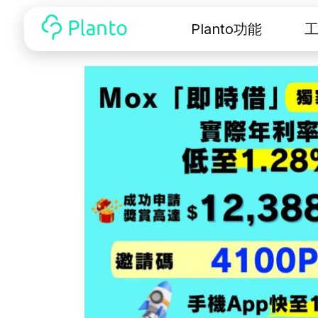
Planto功能