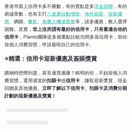
比較定存利率
香港市面上信用卡多不勝數，有的賣點是多
現金回贈
，有的
手機App與理財資訊
信用卡
易儲里數，也有主打
八達通自動增值
、
海外簽賬
、
迎新優
比較各種最優惠信用卡
惠
、網購、
餐飲
、
免費入機場貴賓
等，諸多優惠，教人選擇
商業解決方案
困難。其實，
世上沒所謂有最好的信用卡，只有最適合你的
信用卡
，Planto團隊從多個重點比較坊間多張信用卡，助你
企業服務
按個人消費習慣，申請最啱自己的信用卡。
⭐精選：信用卡迎新優惠及簽賬獎賞
購物時想慳到盡，甚至邊買邊賺？精明的你，不妨按個人消
費習慣，選用適當的
扣賬卡
或
信用卡
，賺取迎新獎賞、現金
回贈及其他優惠。
立即了解以下信用卡、扣賬卡及消費分期
計劃的迎新優惠及獎賞！