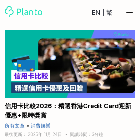
EN
|
繁
Planto功能
計劃買樓
工具
計劃買樓第一步
全功能記賬
管理及分析所有戶口
私人貸款
關於我們
管理MPF戶口
年利率/APR/年息比較
一次過管理所有強積金戶口
投資戶口 (美股)
申請清卡數/私人貸款
比較最抵美股投資戶口
Academy
CreFIT x Planto推廣優惠
投資戶口 (港股)
信用卡比較2026：精選香港Credit Card迎新
比較最抵港股投資戶口
投資加密貨幣
優惠+限時獎賞
Marketplace
比較最抵Crypto交易所
所有文章
»
消費娛樂
月供股票計劃
比較最抵月供計劃戶口
其他網站
最後更新： 2025年 11月 24日
•
閱讀時間：3分鐘
定期存款