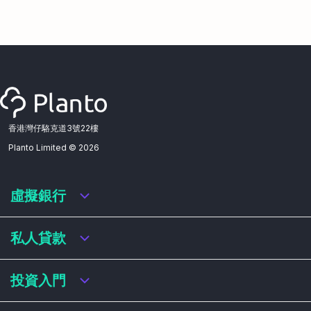
香港灣仔駱克道3號22樓
Planto Limited ©
2026
虛擬銀行
虛擬銀行迎新優惠
私人貸款
虛擬銀行存款利率比較
虛擬銀行銀扣賬卡 / 信用卡
私人貸款年利率比較
投資入門
虛擬銀行貸款
網上即批貸款