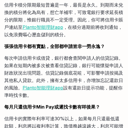
信用卡積分限期最短普遍是一年，最長是永久。到期而未兌
換的積分將化為烏有，想亡羊補牢，可致電銀行要求延長積
分的限期，惟銀行職員不一定受理。因此，你可將信用卡賬
戶連結至
Planto智能理財app
，在積分過期前將收到通知，
以免浪費嘔心瀝血儲到的積分。
張張信用卡都有賣點，全部都申請豈非一勞永逸？
每次申請信用卡或借貸，銀行都會查閱申請人的信貸記錄。
如果在短期內被多次被查看信貸記錄，銀行可能懷疑申請人
財政狀況出現問題。信貸記錄個底花咗，可影響申請按揭及
其他私人貸款。此外，擁有太多信用卡，亦增加忘記還款日
的風險。
Planto智能理財app
設有還款日提示功能，提醒你
準時找卡數。
每月只還信用卡Min Pay或遲找卡數有咩後果？
信用卡的實際年利率可達30%以上，如果每月只還最低還
款額，利息將以複利率計算，致債務越滾越大，利息可能增