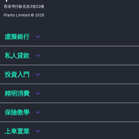
香港灣仔駱克道3號22樓
Planto Limited ©
2026
虛擬銀行
虛擬銀行迎新優惠
私人貸款
虛擬銀行存款利率比較
虛擬銀行銀扣賬卡 / 信用卡
私人貸款年利率比較
投資入門
虛擬銀行貸款
網上即批貸款
結餘轉戶
港股戶口收費及迎新優惠
精明消費
稅務貸款
美股戶口收費及迎新優惠
循環貸款
基金平台比較
網購信用卡
保險教學
財務公司貸款
買加密貨幣教學
信用卡迎新優惠比較
NFT入門
飛行里數信用卡
買保險基本概念
上車置業
學生信用卡
儲蓄保險