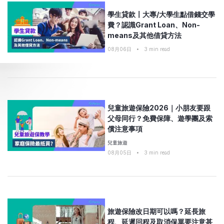
學生貸款〡大專/大學生點借錢交學
費？認識Grant Loan、Non-
means及其他借貸方法
08月06日
•
3
min read
兒童旅遊保險2026｜小朋友要跟
父母同行？免費保障、遊學團及索
償注意事項
兒童旅遊
08月05日
•
3
min read
旅遊保險改日期可以嗎？延長旅
程、延遲回程及取消保單要注意甚