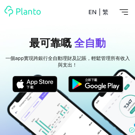
EN
|
繁
Planto功能
最可靠嘅
全自動
計劃買樓
工具
計劃買樓第一步
一個app實現跨銀行全自動理財及記賬，輕鬆管理所有收入
全功能記賬
與支出！
管理及分析所有戶口
私人貸款
關於我們
管理MPF戶口
年利率/APR/年息比較
一次過管理所有強積金戶口
投資戶口 (美股)
申請清卡數/私人貸款
比較最抵美股投資戶口
Academy
CreFIT x Planto推廣優惠
投資戶口 (港股)
比較最抵港股投資戶口
投資加密貨幣
Marketplace
比較最抵Crypto交易所
月供股票計劃
比較最抵月供計劃戶口
其他網站
定期存款