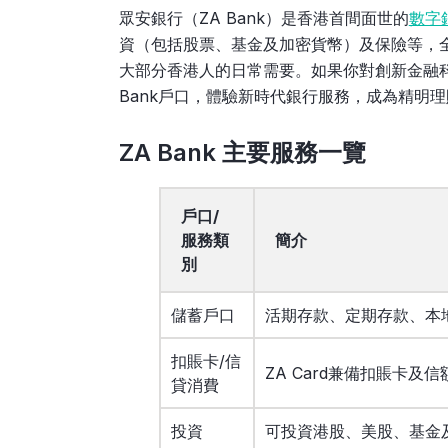
眾安銀行（ZA Bank）是香港首間面世的
數字
資（包括股票、基金及加密貨幣）及保險等，全
大部分香港人的日常需要。如果你對創新金融
Bank戶口，體驗新時代銀行服務，成為精明
ZA Bank 主要服務一覽
戶口/
服務類
簡介
別
儲蓄戶口
活期存款、定期存款、本
扣賬卡/信
ZA Card兼備扣賬卡及信額
貸消費
投資
可投資港股、美股、基金