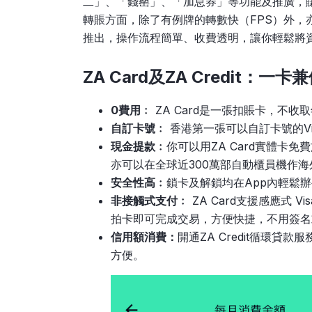
二」、「錢罌」、「加息券」等功能及推廣，
轉賬方面，除了有例牌的轉數快（FPS）外，
推出，操作流程簡單、收費透明，讓你輕鬆將
ZA Card及ZA Credit：
0費用﹕
ZA Card是一張扣賬卡，不
自訂卡號﹕
香港第一張可以自訂卡號的Vi
現金提款﹕
你可以用ZA Card實體卡免
亦可以在全球近300萬部自動櫃員機作
安全性高﹕
鎖卡及解鎖均在App內輕鬆
非接觸式支付﹕
ZA Card支援感應式 Vis
拍卡即可完成交易，方便快捷，不用簽名
信用額消費：
開通ZA Credit循環貸
方便。