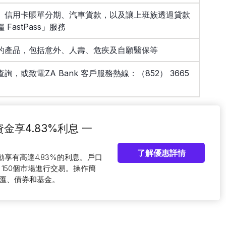
、信用卡賬單分期、汽車貨款，以及讓上班族透過貸款
astPass」服務
的產品，包括意外、人壽、危疾及自願醫保等
，或致電ZA Bank 客戶服務熱線：（852） 3665
閒置資金享4.83%利息 一
了解優惠詳情
動享有高達4.83%的利息。戶口
150個市場進行交易。操作簡
匯、債券和基金。