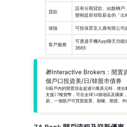
設有分期貸款、結餘轉戶
貸款
變相提前領取薪金的「出糧 F
保險
可投保眾安人壽有限公司
可透過手機App聊天功能查詢
客戶服務
3665
🎁Interactive Brokers：
個戶口投資美/日/韓股市債券
IB賬戶內的閒置現金超過10萬美元時，便自
支援27種貨幣，可在全球34個地區及國家，
易，一個賬戶可買賣股票、期權、期貨、外