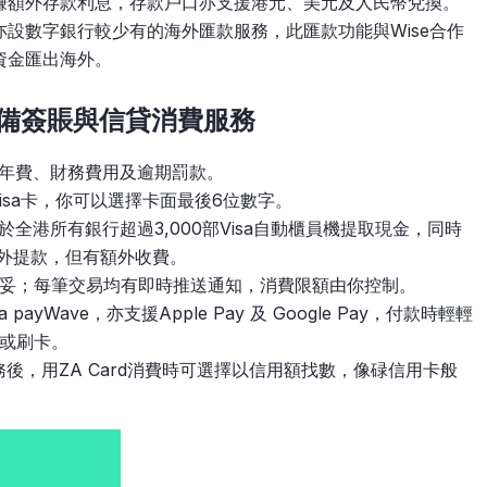
賺額外存款利息，存款戶口亦支援港元、美元及人民幣兌換。
亦設數字銀行較少有的海外匯款服務，此匯款功能與Wise合作
資金匯出海外。
一卡兼備簽賬與信貸消費服務
收取年費、財務費用及逾期罰款。
sa卡，你可以選擇卡面最後6位數字。
費於全港所有銀行超過3,000部Visa自動櫃員機提取現金，同時
海外提款，但有額外收費。
辦妥；每筆交易均有即時推送通知，消費限額由你控制。
a payWave，亦支援Apple Pay 及 Google Pay，付款時輕輕
或刷卡。
款服務後，用ZA Card消費時可選擇以信用額找數，像碌信用卡般