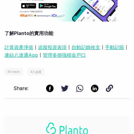
了解Planto的實用功能
計算資產淨值
〡
追蹤投資表現
〡
自動記錄收支
〡
手動記賬
〡
連結八達通App
〡
管理多個強積金戶口
#
Fintech
#
八達通
Share: