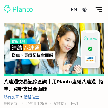
EN
|
繁
Planto功能
計劃買樓
工具
計劃買樓第一步
全功能記賬
管理及分析所有戶口
私人貸款
關於我們
管理MPF戶口
年利率/APR/年息比較
一次過管理所有強積金戶口
投資戶口 (美股)
申請清卡數/私人貸款
比較最抵美股投資戶口
Academy
CreFIT x Planto推廣優惠
投資戶口 (港股)
八達通交易記錄查詢〡用Planto連結八達通. 搭
比較最抵港股投資戶口
投資加密貨幣
車、買嘢支出全面睇
Marketplace
比較最抵Crypto交易所
所有文章
»
儲錢貼士
月供股票計劃
比較最抵月供計劃戶口
其他網站
最後更新： 2024年 6月 25日
•
閱讀時間：1分鐘
定期存款