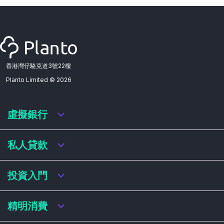
香港灣仔駱克道3號22樓
Planto Limited ©
2026
虛擬銀行
虛擬銀行迎新優惠
私人貸款
虛擬銀行存款利率比較
虛擬銀行銀扣賬卡 / 信用卡
私人貸款年利率比較
投資入門
虛擬銀行貸款
網上即批貸款
結餘轉戶
港股戶口收費及迎新優惠
精明消費
稅務貸款
美股戶口收費及迎新優惠