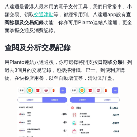
比較定存利率
八達通是香港人最常用的電子支付工具，我們日常搭車、小
手機App與理財資訊
信用卡
額交易、領取
交通津貼
等，都經常用到。八達通app設有
查
比較各種最優惠信用卡
閱餘額及交易紀錄
功能，你亦可用Planto連結八達通，更全
商業解決方案
面掌握交通及消費記錄。
企業服務
查閱及分析交易記錄
用Planto連結八達通後，你可選擇將開支按
日期
或
分類
排列
過去3個月的交易記錄，包括搭港鐵、巴士、到便利店購
物、在快餐店用餐，以至自動增值等，清晰又詳盡。