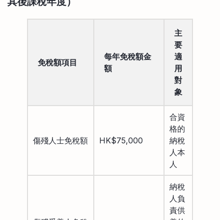
其後課稅年度）
主
要
每年免稅額金
適
免稅額項目
額
用
對
象
合資
格的
傷殘人士免稅額
HK$75,000
納稅
人本
人
納稅
人負
責供