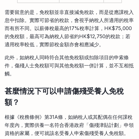
需要留意的是，免稅額並非直接減免稅款，而是從應課稅入
息中扣除。實際可節省的稅款，會視乎納稅人所適用的稅率
而有所不同。以薪俸稅最高的17%稅率計算，HK$75,000
的免稅額，最高可為納稅人節省約HK$12,750的稅款；若
適用稅率較低，實際節稅金額亦會相應減少。
此外，如納稅人同時符合其他免稅額或扣除項目的申索條
件，傷殘人士免稅額可與其他免稅額一併計算，並不互相抵
觸。
甚麼情況下可以申請傷殘受養人免稅
額？
根據《稅務條例》第31A條，如納稅人或其配偶在任何課稅
年度內，實際供養一名符合香港政府「傷殘津貼計劃」申領
資格的家屬，便可就該名受養人申索傷殘受養人免稅額。