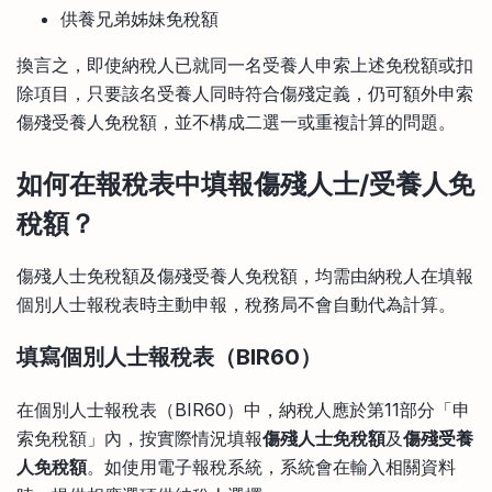
供養兄弟姊妹免稅額
換言之，即使納稅人已就同一名受養人申索上述免稅額或扣
除項目，只要該名受養人同時符合傷殘定義，仍可額外申索
傷殘受養人免稅額，並不構成二選一或重複計算的問題。
如何在報稅表中填報傷殘人士/受養人免
稅額？
傷殘人士免稅額及傷殘受養人免稅額，均需由納稅人在填報
個別人士報稅表時主動申報，稅務局不會自動代為計算。
填寫個別人士報稅表（BIR60）
在個別人士報稅表（BIR60）中，納稅人應於第11部分「申
索免稅額」內，按實際情況填報
傷殘人士免稅額
及
傷殘受養
人免稅額
。如使用電子報稅系統，系統會在輸入相關資料