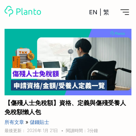
EN
|
繁
Planto功能
計劃買樓
工具
計劃買樓第一步
全功能記賬
管理及分析所有戶口
私人貸款
關於我們
管理MPF戶口
年利率/APR/年息比較
一次過管理所有強積金戶口
投資戶口 (美股)
申請清卡數/私人貸款
比較最抵美股投資戶口
Academy
CreFIT x Planto推廣優惠
投資戶口 (港股)
【傷殘人士免稅額】資格、定義與傷殘受養人
比較最抵港股投資戶口
投資加密貨幣
免稅額懶人包
Marketplace
比較最抵Crypto交易所
所有文章
»
儲錢貼士
月供股票計劃
比較最抵月供計劃戶口
其他網站
最後更新： 2026年 1月 21日
•
閱讀時間：3分鐘
定期存款