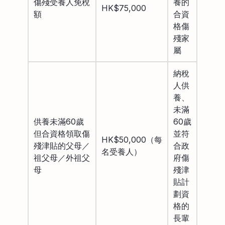
傷殘受養人免稅
養的
HK$75,000
額
合資
格傷
殘家
屬
納稅
人供
養、
未滿
供養未滿60歲
60歲
但合資格領取傷
並符
HK$50,000（每
殘津貼的父母／
合政
名受養人）
祖父母／外祖父
府傷
母
殘津
貼計
劃資
格的
長輩