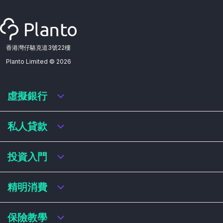
香港灣仔駱克道3號22樓
Planto Limited ©
2026
虛擬銀行
虛擬銀行迎新優惠
私人貸款
虛擬銀行存款利率比較
虛擬銀行銀扣賬卡 / 信用卡
私人貸款年利率比較
投資入門
虛擬銀行貸款
網上即批貸款
結餘轉戶
港股戶口收費及迎新優惠
精明消費
稅務貸款
美股戶口收費及迎新優惠
循環貸款
基金平台比較
網購信用卡
保險教學