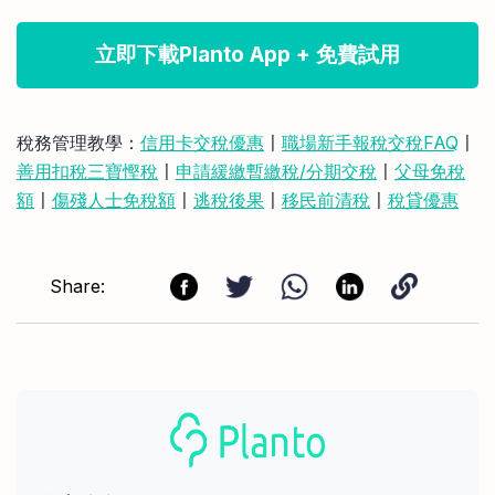
立即下載Planto App + 免費試用
稅務管理教學：
信用卡交稅優惠
〡
職場新手報稅交稅FAQ
〡
善用扣稅三寶慳稅
〡
申請緩繳暫繳稅/分期交稅
〡
父母免稅
額
〡
傷殘人士免稅額
〡
逃稅後果
〡
移民前清稅
〡
稅貸優惠
Share: