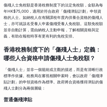
比較定存利率
傷殘人士免稅額是香港稅務制度下的法定免稅額，金額為每
手機App與理財資訊
信用卡
年HK$75,000，適用於符合政府「傷殘津貼計劃」申領資
比較各種最優惠信用卡
格的人士。如納稅人在有關課稅年度內供養合資格的傷殘人
商業解決方案
士，亦可就該名受養人申索傷殘受養人免稅額。這類免稅額
並非自動計算，需由納稅人主動申報，了解相關資格與定
企業服務
義，有助在報稅時享有更有利的免稅安排。
香港稅務制度下的「傷殘人士」定義
：
哪些人合資格申請
傷殘人士
免稅額？
「傷殘人士」並非一個籠統或主觀的描述，而是有清晰行政
標準作依據。稅務局在審視相關申索時，會以政府「傷殘津
貼計劃」的申領資格作為標準。政府將合資格獲得津貼的傷
殘人士劃分為兩個層級：
普通傷殘津貼