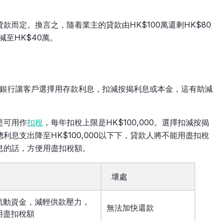
而定。換言之，隨着業主的貸款由HK$100萬還剩HK$80
減至HK$40萬。
銀行讓客戶選擇用存款利息，扣減按揭利息或本金，這有助減
是可用作
扣稅
，每年扣稅上限是HK$100,000。選擇扣減按揭
息支出降至HK$100,000以下下，貸款人將不能用盡扣稅
息的話，方便用盡扣稅額。
壞處
流動資金，減輕供款壓力，
無法加快還款
用盡扣稅額