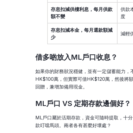
存息扣減供樓利息，每月供款
供款
額不變
度
存息扣減本金，每月還款額減
減輕
少
借多啲放入ML戶口收息？
如果你的財務狀況穩健，並有一定儲蓄能力，
HK$100萬，但實際可借HK$120萬，然後
回贈，兼增加備用現金。
ML戶口 VS 定期存款邊個好？
ML戶口屬於活期存款，資金可隨時提取，十
款叮噹馬頭。兩者各有甚麼好壞處？