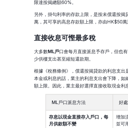
限達按揭總額60%。
另外，掛勾利率的存款上限，是按未償還按揭貸款
萬，其可享的高息存款額上限，亦由HK$50萬
直接收息可慳最多稅
大多數
ML戶
口會每月直接派息予存戶，但也有
少供樓支出甚至縮短還款期。
根據《稅務條例》，償還按揭貸款的利息支出
本金或利息的話，業主的利息支出會下降，如總利
額上限。因此，業主最好選擇直接收取現金利
ML戶口派息方法
好處
存息以現金直接存入戶口，每
增加
月供款額不變
並可