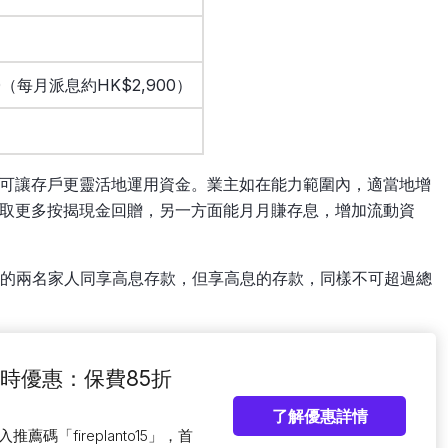
00（每月派息約HK$2,900）
可讓存戶更靈活地運用資金。業主如在能力範圍內，適當地增
取更多按揭現金回贈，另一方面能月月賺存息，增加流動資
人的兩名家人同享高息存款，但享高息的存款，同樣不可超過總
火險限時優惠：保費85折
了解優惠詳情
推薦碼「fireplanto15」，首