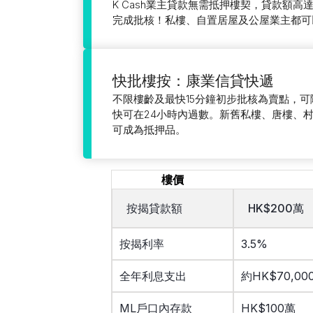
K Cash業主貸款無需抵押樓契，貸款額高達
完成批核！私樓、自置居屋及公屋業主都可
快批樓按：康業信貸快遞
不限樓齡及最快15分鐘初步批核為賣點，
快可在24小時內過數。新舊私樓、唐樓、
可成為抵押品。
樓價
按揭貸款額
HK$200萬
按揭利率
3.5%
全年利息支出
約HK$70,00
ML戶口內存款
HK$100萬