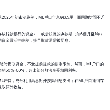
025年初市況為例，ML戶口年息約3.5厘，而同期坊間不乏
存放於該銀行的資金），或需較長的存款期（如6個月至1年）
的資金靈活性較差，提早取款還需被罰息。
隨時提取資金，不受提前提款的罰則限制。然而，ML戶口的
的50%-60%，超出部分無法享受相同利率。
ML戶口
，充分利用高息對沖按揭利息支出；在ML戶口達到存
賺取額外收益。