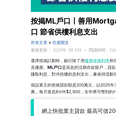
按揭ML戶口〡善用Mortg
口 節省供樓利息支出
所有文章
»
住屋開支
最後更新： 2025年 1月 8日
•
閱讀時間：2
選擇按揭計劃時，銀行除了用
優惠按揭利率
和
見優惠。
ML戶口
是高息的活期存款賬戶，貸款
賺取利息，對沖供樓的息利支出，兼保持流動
假設業主的按揭貸款額是200萬元，以2025年
萬，每月派息約HK$2,900，全年將可慳到約H
網上快批業主貸款 最高可借20