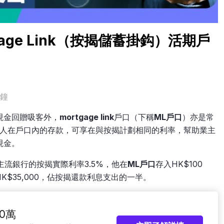
age Link（按揭儲蓄掛鈎）活期戶
分鐘
現金回贈吸客外，
mortgage link
戶口（下稱
ML戶口
）亦是常
人在戶口內的存款，可享在與按揭計劃相同的利率，幫助業主
現金。
主流銀行的按揭實際利率3.5%，他在
ML戶口
存入HK$100
K$35,000，佔按揭還款利息支出的一半。
0萬