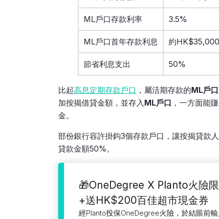
ML戶口存款利率
3.5%
ML戶口首年存款利息
約HK$35,0
節省利息支出
50%
比起
高息定期存款戶口
，屬活期存款的
ML戶口
加按揭借貸金額，並存入
ML戶口
，一方面能賺
金。
部份銀行容許掛鈎3個存款戶口，讓按揭貸款
貸款金額50%。
🎁OneDegree X Planto
+送HK$200百佳超市現金券
經Planto投保OneDegree火險，於結賬前輸入