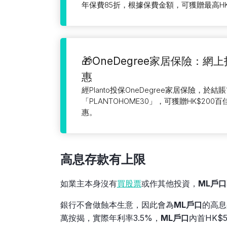
年保費85折，根據保費金額，可獲贈最高HK
🎁OneDegree家居保險：
惠
經Planto投保OneDegree家居保險，於
「PLANTOHOME30」，可獲贈HK$20
惠。
高息存款有上限
如業主本身沒有
買股票
或作其他投資，
ML戶口
銀行不會做蝕本生意，因此會為
ML戶口
的高息
萬按揭，實際年利率3.5%，
ML戶口
內首HK$