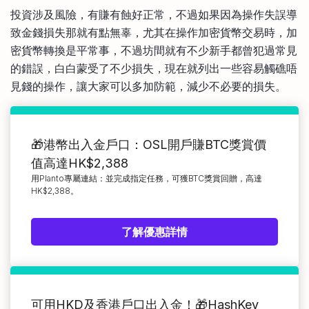
比較定存利率
投資涉及風險，有賺有蝕好正常，不過如果因為操作失誤導
手機App與理財資訊
信用卡
致金錢損失那就有點無辜，尤其在操作加密貨幣交易時，加
比較各種最優惠信用卡
密貨幣轉換是平常事，不過坊間就有不少新手都曾犯過常見
商業解決方案
的錯誤，白白蒙受了不少損失，現在就列出一些容易觸礁唔
見錢的操作，讓大家可以多加防範，減少不必要的損失。
企業服務
🎁港幣出入金戶口：OSL開戶賺BTC獎賞價
值高達HK$2,388
用Planto專屬連結：並完成指定任務，可獲BTC獎賞回贈，高達
HK$2,388。
了解優惠詳情
可用HKD及香港戶口出入金！🎁HashKey