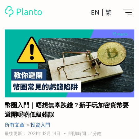
EN
|
繁
Planto功能
計劃買樓
工具
計劃買樓第一步
全功能記賬
管理及分析所有戶口
私人貸款
關於我們
管理MPF戶口
年利率/APR/年息比較
一次過管理所有強積金戶口
投資戶口 (美股)
申請清卡數/私人貸款
比較最抵美股投資戶口
Academy
CreFIT x Planto推廣優惠
投資戶口 (港股)
幣圈入門｜唔想無辜跌錢？新手玩加密貨幣要
比較最抵港股投資戶口
投資加密貨幣
避開呢啲低級錯誤
Marketplace
比較最抵Crypto交易所
所有文章
»
投資入門
月供股票計劃
比較最抵月供計劃戶口
其他網站
最後更新： 2021年 12月 14日
•
閱讀時間：4分鐘
定期存款