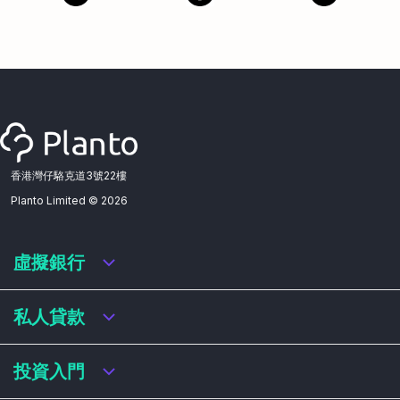
香港灣仔駱克道3號22樓
Planto Limited ©
2026
虛擬銀行
虛擬銀行迎新優惠
私人貸款
虛擬銀行存款利率比較
虛擬銀行銀扣賬卡 / 信用卡
私人貸款年利率比較
投資入門
虛擬銀行貸款
網上即批貸款