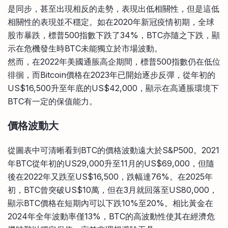
是同步，甚至出現相反的走勢，表現出低相關性，但是這低
相關性的表現並不穩定。如在2020年新冠疫情初期，全球
股市暴跌，標普500指數下跌了34%，BTC亦隨之下跌，顯
示在危機發生時BTC未能獨立於市場波動。
然而，在2022年美國通脹高企期間，標普500指數仍在低位
徘徊，而Bitcoin價格在2023年已開始逐步反彈，從年初的
US$16,500升至年底的US$42,000，顯示在高通脹環境下
BTC有一定的保值能力。
價格波動大
從圖表中可清晰看到BTC的價格波動遠大於S&P500。2021
年BTC從年初的US29,000升至11月的US$69,000，但隨
後在2022年又跌至US$16,500，跌幅達76%。在2025年
初，BTC曾突破US$10萬，但在3月就回落至US80,000，
顯示BTC價格在短期內可以下跌10%至20%。相比黃金在
2024年全年波動率僅13%，BTC的高波動性使其在經濟危