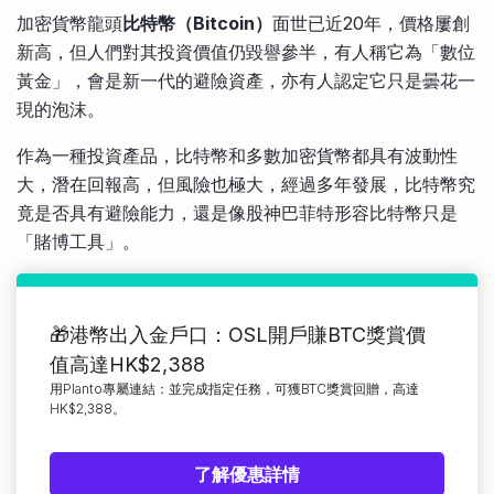
比較定存利率
加密貨幣龍頭
比特幣（Bitcoin）
面世已近20年，價格屢創
手機App與理財資訊
信用卡
新高，但人們對其投資價值仍毀譽參半，有人稱它為「數位
比較各種最優惠信用卡
黃金」，會是新一代的避險資產，亦有人認定它只是曇花一
商業解決方案
現的泡沫。
作為一種投資產品，比特幣和多數加密貨幣都具有波動性
企業服務
大，潛在回報高，但風險也極大，經過多年發展，比特幣究
竟是否具有避險能力，還是像股神巴菲特形容比特幣只是
「賭博工具」。
🎁港幣出入金戶口：OSL開戶賺BTC獎賞價
值高達HK$2,388
用Planto專屬連結：並完成指定任務，可獲BTC獎賞回贈，高達
HK$2,388。
了解優惠詳情