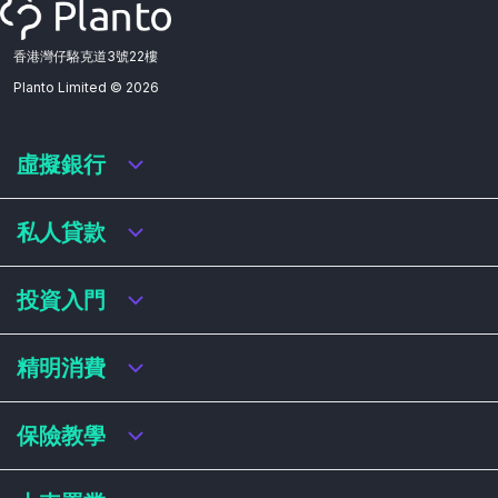
香港灣仔駱克道3號22樓
Planto Limited ©
2026
虛擬銀行
虛擬銀行迎新優惠
私人貸款
虛擬銀行存款利率比較
虛擬銀行銀扣賬卡 / 信用卡
私人貸款年利率比較
投資入門
虛擬銀行貸款
網上即批貸款
結餘轉戶
港股戶口收費及迎新優惠
精明消費
稅務貸款
美股戶口收費及迎新優惠
循環貸款
基金平台比較
網購信用卡
保險教學
財務公司貸款
買加密貨幣教學
信用卡迎新優惠比較
NFT入門
飛行里數信用卡
買保險基本概念