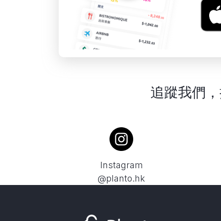
追蹤我們，
Instagram
@planto.hk