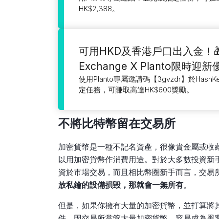
HK$2,388。
可用HKD及香港戶口出入金！🎁H
Exchange X Planto限時迎
使用Planto專屬邀請碼【3gvzdr】於HashK
定任務，可賺取高達HK$600獎勵。
不將比特幣留在交易所
加密貨幣是一種不記名資產，很像貴金屬或收
以用加密貨幣作消費用途。對於大多數投資新
資於市場交易，而且相比幣圈新手而言，交易
放私鑰的設備損毀，那就會一無所有
。
但是，如果你擁有大量的加密貨幣，並打算將
件，因交易所掌管大量加密貨幣，容易成為黑