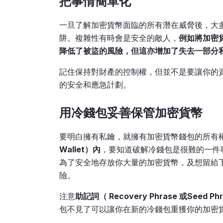
把事情簡單化
一旦了解加密貨幣面臨的所有潛在威脅後，大
阱。複雜性有時會是安全的敵人，
例如將加密
降低了被盜的風險，但這亦增加了失去一部分
記住保持對財產的控制權，但並不是要讓你的
的安全和應急計劃。
用
冷錢包妥善保管加密貨幣
要明白擁有私鑰，就擁有加密貨幣錢包的所有
Wallet）內
，要知道破解冷錢包是很難的一件
為了安全地存放你大量的加密貨幣，及想留給
險。
注意
助記詞（ Recovery Phrase 或Seed Ph
包不見了可以讓你在新的冷錢包重獲你的加密