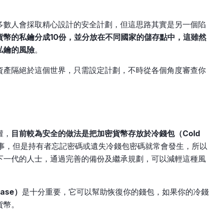
多數人會採取精心設計的安全計劃，但這思路其實是另一個陷
貨幣的私鑰分成10份，並分放在不同國家的儲存點中，這雖然
私鑰
的風險
。
資產隔絕於這個世界，只需設定計劃，不時從各個角度審查你
權，
目前較為安全的做法是把加密貨幣存放於冷錢包（Cold
事，但是持有者忘記密碼或遺失冷錢包密碼就常會發生，所以
下一代的人士，通過完善的備份及繼承規劃，可以減輕這種風
rase）
是十分重要，它可以幫助恢復你的錢包，如果你的冷錢
貨幣。