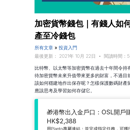
加密貨幣錢包｜有錢人如何
產至冷錢包
所有文章
»
投資入門
最後更新： 2021年 10月 22日
•
閱讀時間：
比特幣、以太幣等加密貨幣在過去十年間令持
待加密貨幣未來升值帶來更多的財富，不過目
該如何穩建地作出保存呢？怎樣保護數碼財產
應該思考及學習如何存儲它。
🎁港幣出入金戶口：OSL開戶
HK$2,388
用Planto專屬連結：並完成指定任務，可獲