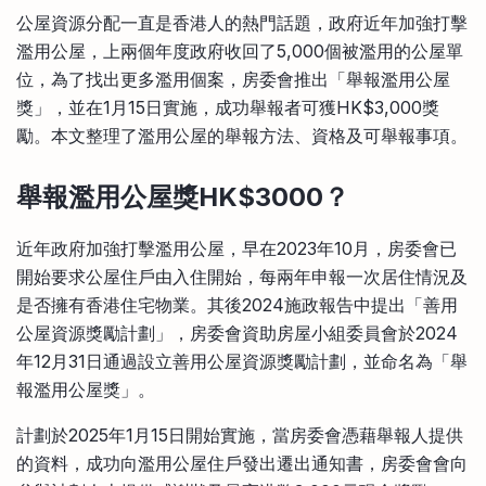
比較定存利率
公屋資源分配一直是香港人的熱門話題，政府近年加強打擊
手機App與理財資訊
信用卡
濫用公屋，上兩個年度政府收回了5,000個被濫用的公屋單
比較各種最優惠信用卡
位，為了找出更多濫用個案，房委會推出「舉報濫用公屋
商業解決方案
獎」，並在1月15日實施，成功舉報者可獲HK$3,000獎
勵。本文整理了濫用公屋的舉報方法、資格及可舉報事項。
企業服務
舉報濫用公屋獎HK$3000
？
近年政府加強打擊濫用公屋，早在2023年10月，房委會已
開始要求公屋住戶由入住開始，每兩年申報一次居住情況及
是否擁有香港住宅物業。其後2024施政報告中提出「善用
公屋資源獎勵計劃」，房委會資助房屋小組委員會於2024
年12月31日通過設立善用公屋資源獎勵計劃，並命名為「舉
報濫用公屋獎」。
計劃於2025年1月15日開始實施，當房委會憑藉舉報人提供
的資料，成功向濫用公屋住戶發出遷出通知書，房委會會向