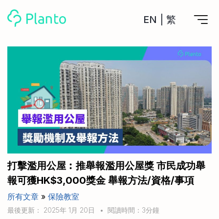
EN
|
繁
Planto功能
計劃買樓
工具
計劃買樓第一步
全功能記賬
管理及分析所有戶口
私人貸款
關於我們
管理MPF戶口
年利率/APR/年息比較
一次過管理所有強積金戶口
投資戶口 (美股)
申請清卡數/私人貸款
比較最抵美股投資戶口
Academy
CreFIT x Planto推廣優惠
投資戶口 (港股)
打擊濫用公屋︰推舉報濫用公屋獎 市民成功舉
比較最抵港股投資戶口
投資加密貨幣
報可獲HK$3,000獎金 舉報方法/資格/事項
Marketplace
比較最抵Crypto交易所
所有文章
»
保險教室
月供股票計劃
比較最抵月供計劃戶口
其他網站
最後更新： 2025年 1月 20日
•
閱讀時間：3分鐘
定期存款