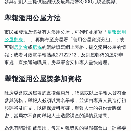
參與計劃人士提供感謝狀及最高港幣3,000元現金獎勵。
舉報濫用公屋方法
市民如發現及懷疑有人濫用公屋，可列印並填寫「
舉報濫用
公屋郵柬
」 ， 再郵寄至房屋署「善用公屋資源分組」；或
可到
房委會
或
房協
的網站填寫網上表格，提交濫用公屋的情
報；或者可致電舉報熱線27122712，及到屋邨佈的屋邨辦
事處，直接通知職員，房屋署會安排專人盡快處理。
舉報濫用公屋獎參加資格
除房委會或房屋署的直接僱員外，16歲或以上舉報人皆符合
參與資格，舉報人必須以實名舉報，並須由專責人員進行初
步評審及面見，以確保資料真確，舉報人士的身份會將保
密，當局亦不會向舉報人士透露調查的詳情及結果。
為免有關計劃被濫用，每宗可獲奬勵的舉報都會由「評審委