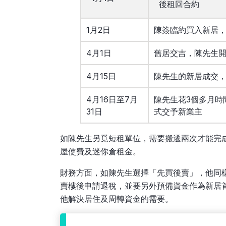
後租回合約
1月2日
陳簽臨約買入新居，
4月1日
舊居交吉，陳先生
4月15日
陳先生的新居成交
4月16日至7月
陳先生花3個多月時
31日
式交予新業主
如陳先生另覓短租單位，需要搬遷兩次才能完
屋使費及迷你倉租金。
財務方面，如陳先生選擇「先買後賣」，他同
賣樓後申請退稅，並要另外預備資金作為新居
他解決居住及周轉資金的需要。