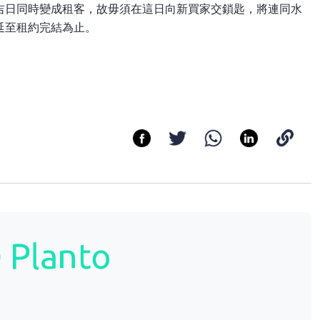
吉日同時變成租客，故毋須在這日向新買家交鎖匙，將連同水
延至租約完結為止。