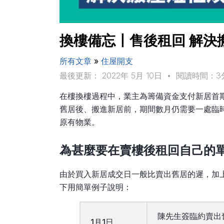
換樓備忘〡售後租回 解決
所有文章
»
住屋開支
最後更新： 2022年 5月 10日
•
閱讀時間：3
在樓換樓過程中，業主為籌備資金支付新居首
舊居後、搬進新居前，期間數月仍需要一處臨
原有物業。
為甚麼要在賣樓後租回自己的
由於買入新居成交日一般比賣出舊居的遲，加
下用簡單例子說明：
陳先生簽臨約賣出
1月1日