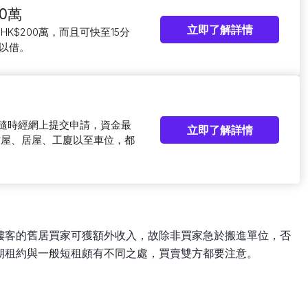
0萬
立即了解詳情
HK$200萬，而且可快至15分
以借。
可隨時經網上提交申請，資金最
立即了解詳情
村屋、居屋、工廈以至車位，都
樓客的舊居買家可獲額外收入，故除非買家急於搬進單位，否
期租約與一般短租頗有不同之處，買賣雙方都要注意。