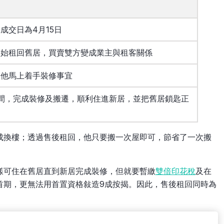
成交日為4月15日
開始租回舊居，買賣雙方變成業主與租客關係
，他馬上着手裝修事宜
間，完成裝修及搬遷，順利住進新居，並把舊居鎖匙正
成換樓；透過售後租回，他只要搬一次屋即可，節省了一次搬
樣可住在舊居直到新居完成裝修，但就要暫繳
雙倍印花稅
及在
首期，更無法用首置資格敍造9成按揭。因此，售後租回同時為