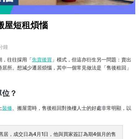
搬屋短租煩惱
分鐘
期，往往採用「
先賣後買
」模式，但這亦衍生另一問題：賣出
時居所。想減少遷居煩惱，其中一個常見做法是「售後租回」
單位？
上
裝修
、搬屋需時，售後租回對換樓人士的好處非常明顯，以
舊居，成交日為4月1日，他與買家簽訂為期4個月的售