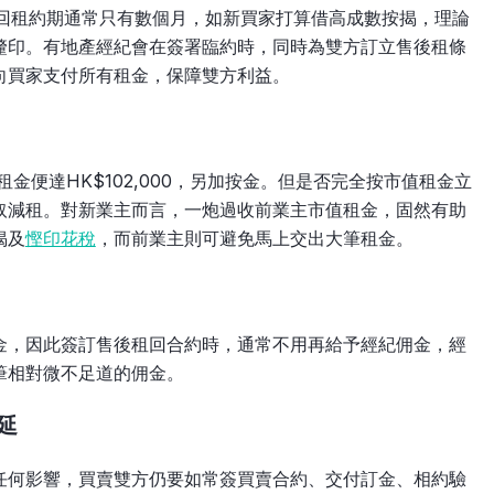
租回租約期通常只有數個月，如新買家打算借高成數按揭，理論
釐印。有地產經紀會在簽署臨約時，同時為雙方訂立售後租條
向買家支付所有租金，保障雙方利益。
，租金便達HK$102,000，另加按金。但是否完全按市值租金立
取減租。對新業主而言，一炮過收前業主市值租金，固然有助
揭及
慳印花稅
，而前業主則可避免馬上交出大筆租金。
金，因此簽訂售後租回合約時，通常不用再給予經紀佣金，經
筆相對微不足道的佣金。
延
任何影響，買賣雙方仍要如常簽買賣合約、交付訂金、相約驗