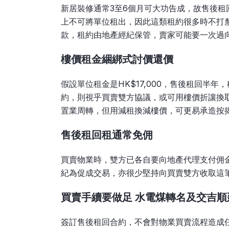
新居裝修通常3至6個月可大功告成，故售後
上不可將單位租出，因此這類租約很多時不打
款，租約由地產經紀保管，賣家可能要一次過
樓價租金綑綁式討價還價
假設單位租金是HK$17,000，售後租回半年
約，則視乎買賣雙方協議，或可用樓價折讓換
置業周轉，但用減租換減樓價，可更易承造按
售後租回租通常免佣
買賣物業時，雙方已各自要向地產代理支付佣
紀為促成交易，亦很少堅持向買賣雙方收取這
買賣手續要做足 水電煤轉名及交吉順
簽訂售後租回合約，不會對物業買賣流程造成