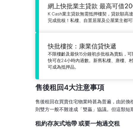
網上快批業主貸款 最高可借20
K Cash業主貸款無需抵押樓契，貸款額高達
完成批核！私樓、自置居屋及公屋業主都可
快批樓按：康業信貸快遞
不限樓齡及最快15分鐘初步批核為賣點，
快可在24小時內過數。新舊私樓、唐樓、
可成為抵押品。
售後租回4大注意事項
售後租回在買賣住宅物業時甚為普遍，由於換
則雙方一般不難達成「雙贏」協議。但這類短
租約存灰式地帶 或要一炮過交租