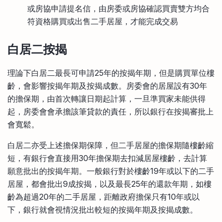
或房協申請提名信，由房委或房協確認買賣雙方均合
符資格購買或出售二手居屋，才能完成交易
白居二按揭
理論下白居二最長可申請25年的按揭年期，但是購買單位樓
齡，會影響按揭年期及按揭成數。房委會的居屋設有30年
的擔保期，由首次轉讓日期起計算，一旦準買家未能供得
起，房委會會承擔該筆貸款的責任，所以銀行在按揭審批上
會寬鬆。
白居二亦受上述擔保期保障，但二手居屋的擔保期隨樓齡縮
短，有銀行會直接用30年擔保期去扣減居屋樓齡，去計算
願意批出的按揭年期。一般銀行對於樓齡19年或以下的二手
居屋，都會批出9成按揭，以及最長25年的還款年期，如樓
齡為超過20年的二手居屋，距離政府擔保只有10年或以
下，銀行就會視情況批出較短的按揭年期及按揭成數。