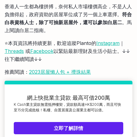
比較定存利率
香港人一生都為樓拼搏，奈何私人市場樓價高企，不是人人
手機App與理財資訊
信用卡
負擔得起，政府資助的居屋單位成了另一個上車選擇。
符合
比較各種最優惠信用卡
白表資格人士，除了可抽新居屋外，還可以參加白居二
。馬
商業解決方案
上閱讀白居二指南。
⭐️本頁資訊將持續更新，歡迎追蹤Planto的
Instagram
｜
企業服務
Threads
或
Facebook
以緊貼最新理財及生活小貼士。↓↓
往下繼續閱讀↓↓
推薦閱讀：
2023居屋懶人包 + 攪珠結果
網上快批業主貸款 最高可借200萬
K Cash業主貸款無需抵押樓契，貸款額高達HK$200萬，而且可快
至15分完成批核！私樓、自置居屋及公屋業主都可以借。
立即了解詳情