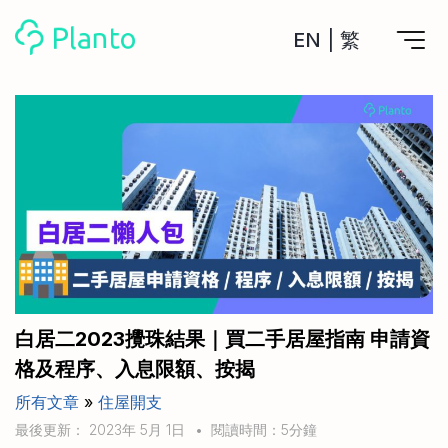
EN
|
繁
Planto功能
計劃買樓
工具
計劃買樓第一步
全功能記賬
管理及分析所有戶口
私人貸款
關於我們
管理MPF戶口
年利率/APR/年息比較
一次過管理所有強積金戶口
投資戶口 (美股)
申請清卡數/私人貸款
比較最抵美股投資戶口
Academy
CreFIT x Planto推廣優惠
投資戶口 (港股)
白居二2023攪珠結果｜買二手居屋指南 申請資
比較最抵港股投資戶口
投資加密貨幣
格及程序、入息限額、按揭
Marketplace
比較最抵Crypto交易所
所有文章
»
住屋開支
月供股票計劃
比較最抵月供計劃戶口
其他網站
最後更新： 2023年 5月 1日
•
閱讀時間：5分鐘
定期存款