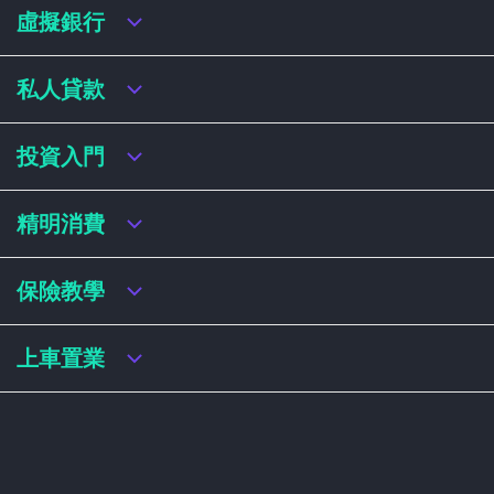
虛擬銀行
虛擬銀行迎新優惠
私人貸款
虛擬銀行存款利率比較
虛擬銀行銀扣賬卡 / 信用卡
私人貸款年利率比較
投資入門
虛擬銀行貸款
網上即批貸款
結餘轉戶
港股戶口收費及迎新優惠
精明消費
稅務貸款
美股戶口收費及迎新優惠
循環貸款
基金平台比較
網購信用卡
保險教學
財務公司貸款
買加密貨幣教學
信用卡迎新優惠比較
NFT入門
飛行里數信用卡
買保險基本概念
上車置業
學生信用卡
儲蓄保險
八達通自動增設信用卡
人壽保險
香港買樓流程
機場貴賓室信用卡
意外保險
居屋懶人包
醫療保險
居屋按揭