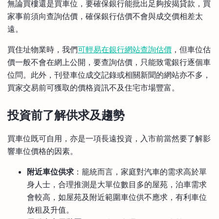
無論買樓還是買車位，要確保銀行能批出足夠按揭貸款，買
家事前須向查詢估價，確保銀行估價不會與成交價相差太
遠。
買住址物業時，我們
可輕易在銀行網站查詢估價
，但車位估
價一般不會在網上公開，要查詢估價，只能致電銀行逐個車
位問。此外，刊登車位成交記錄或相關新聞的網站亦不多，
買家交易前可獲取的價格資訊不及住宅市場豐富。
投資前了解供求及趨勢
買車位既可自用，亦是一項長遠投資，入市前當然要了解影
響車位價格的因素。
附近車位供求
：籠統而言，家庭對汽車的需求高於單
身人士，合理推測是大單位數目多的屋苑，泊車需求
會較高，如屋苑及附近範圍車位供不應求，有利車位
放租及升值。