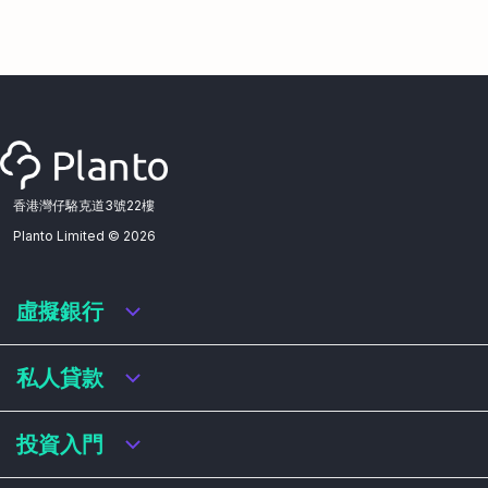
香港灣仔駱克道3號22樓
Planto Limited ©
2026
虛擬銀行
虛擬銀行迎新優惠
私人貸款
虛擬銀行存款利率比較
虛擬銀行銀扣賬卡 / 信用卡
私人貸款年利率比較
投資入門
虛擬銀行貸款
網上即批貸款