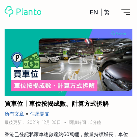
EN
|
繁
Planto功能
計劃買樓
工具
計劃買樓第一步
全功能記賬
管理及分析所有戶口
私人貸款
關於我們
管理MPF戶口
年利率/APR/年息比較
一次過管理所有強積金戶口
投資戶口 (美股)
申請清卡數/私人貸款
比較最抵美股投資戶口
Academy
CreFIT x Planto推廣優惠
投資戶口 (港股)
買車位〡車位按揭成數、計算方式拆解
比較最抵港股投資戶口
投資加密貨幣
所有文章
»
住屋開支
Marketplace
比較最抵Crypto交易所
最後更新： 2021年 12月 30日
•
閱讀時間：3分鐘
月供股票計劃
比較最抵月供計劃戶口
其他網站
香港已登記私家車總數達約60萬輛，數量持續增長，車位
定期存款