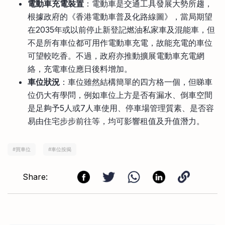
電動車充電裝置
：電動車是交通工具發展大勢所趨，
根據政府的《香港電動車普及化路線圖》，當局期望
在2035年或以前停止新登記燃油私家車及混能車，但
不是所有車位都可用作電動車充電，故能充電的車位
可望較吃香。不過，政府亦推動擴展電動車充電網
絡，充電車位應日後料增加。
車位狀況
：車位雖然結構簡單的四方格一個，但睇車
位仍大有學問，例如車位上方是否有漏水、倒車空間
是足夠予5人或7人車使用、停車場管理質素、是否容
易由住宅步步前往等，均可影響租值及升值潛力。
#
買車位
#
車位按揭
Share: