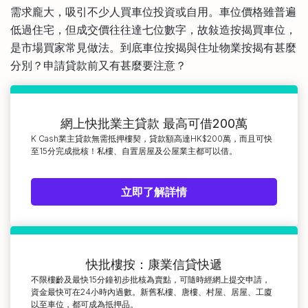
需求龐大，吸引不少人買車位投資或自用。車位價格雖普遍
比較定存利率
手機App與理財資訊
信用卡
低過住宅，但成交價往往達七位數字，故敍造按揭買車位，
比較各種最優惠信用卡
是市場買家常見做法。到底車位按揭與住址物業按揭有甚麼
商業解決方案
分別？申請貸款前又有甚麼要注意？
企業服務
網上快批業主貸款 最高可借200萬
K Cash業主貸款無需抵押樓契，貸款額高達HK$200萬，而且可快
至15分完成批核！私樓、自置居屋及公屋業主都可以借。
立即了解詳情
快批樓按：康業信貸快遞
不限樓齡及最快15分鐘初步批核為賣點，可隨時經網上提交申請，
資金最快可在24小時內過數。新舊私樓、唐樓、村屋、居屋、工廈
以至車位，都可成為抵押品。