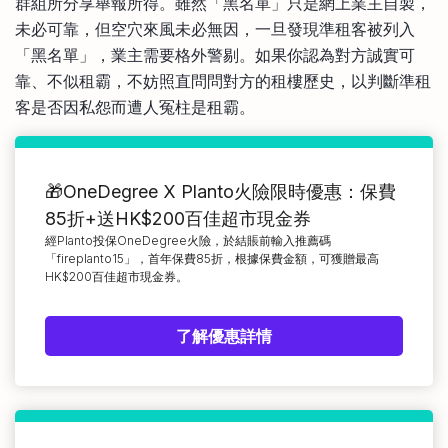
群組所分享舉報所得。雖然「黑名單」只是網上業主自製，
未必可靠，但空穴來風未必無因，一旦發現準租客被列入
「黑名單」，業主需要格外警剔。如果你認為對方誠實可
靠、不似租霸，不妨照直問問對方的租樓歷史，以判斷準租
客是否因私怨而遭人冤柱是租霸。
🎁OneDegree X Planto火險限時優惠：保費
85折+送HK$200百佳超市現金券
經Planto投保OneDegree火險，於結賬前輸入推薦碼
「fireplanto15」，首年保費85折，根據保費金額，可獲贈最高
HK$200百佳超市現金券。
了解優惠詳情