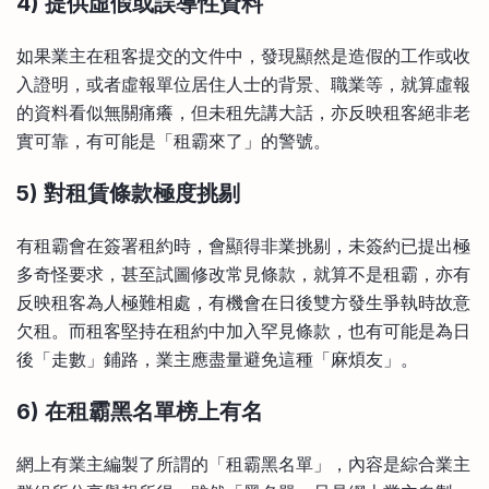
4) 提供虛假或誤導性資料
如果業主在租客提交的文件中，發現顯然是造假的工作或收
入證明，或者虛報單位居住人士的背景、職業等，就算虛報
的資料看似無關痛癢，但未租先講大話，亦反映租客絕非老
實可靠，有可能是「租霸來了」的警號。
5) 對租賃條款極度挑剔
有租霸會在簽署租約時，會顯得非業挑剔，未簽約已提出極
多奇怪要求，甚至試圖修改常見條款，就算不是租霸，亦有
反映租客為人極難相處，有機會在日後雙方發生爭執時故意
欠租。而租客堅持在租約中加入罕見條款，也有可能是為日
後「走數」鋪路，業主應盡量避免這種「麻煩友」。
6) 在租霸黑名單榜上有名
網上有業主編製了所謂的「租霸黑名單」，內容是綜合業主