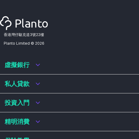
香港灣仔駱克道3號22樓
Planto Limited ©
2026
虛擬銀行
虛擬銀行迎新優惠
私人貸款
虛擬銀行存款利率比較
虛擬銀行銀扣賬卡 / 信用卡
私人貸款年利率比較
投資入門
虛擬銀行貸款
網上即批貸款
結餘轉戶
港股戶口收費及迎新優惠
精明消費
稅務貸款
美股戶口收費及迎新優惠
循環貸款
基金平台比較
網購信用卡