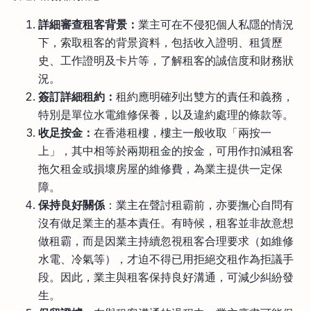
詳細審查租客背景：
業主可在不侵犯個人私隱的情況
下，索取租客的背景資料，包括收入證明、租賃歷
史、工作證明及卡片等，了解租客的誠信度和財務狀
況。
簽訂詳細租約：
租約應明確列出雙方的責任和義務，
特別是單位水電維修保養，以及違約處理的條款等。
收足按金：
在香港租樓，樓主一般收取「兩按一
上」，其中相等於兩期租金的按金，可用作扣減租客
拖欠租金或損壞房屋的維修費，為業主提供一定保
障。
保持良好關係
：業主在聲討租霸前，亦要撫心自問有
沒有做足業主的基本責任。有時候，租客並非故意想
做租霸，而是因業主持續忽視租客合理要求（如維修
水電、冷氣等），才迫不得已用拒絕交租作為拒議手
段。因此，業主與租客保持良好溝通，可減少糾紛發
生。