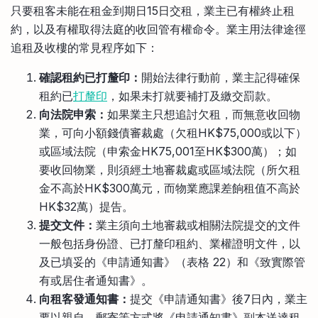
只要租客未能在租金到期日15日交租，業主已有權終止租
約，以及有權取得法庭的收回管有權命令。業主用法律途徑
追租及收樓的常見程序如下：
確認租約已打釐印：
開始法律行動前，業主記得確保
租約已
打釐印
，如果未打就要補打及繳交罰款。
向法院申索：
如果業主只想追討欠租，而無意收回物
業，可向小額錢債審裁處（欠租HK$75,000或以下）
或區域法院（申索金HK75,001至HK$300萬）；如
要收回物業，則須經土地審裁處或區域法院（所欠租
金不高於HK$300萬元，而物業應課差餉租值不高於
HK$32萬）提告。
提交文件：
業主須向土地審裁或相關法院提交的文件
一般包括身份證、已打釐印租約、業權證明文件，以
及已填妥的《申請通知書》（表格 22）和《致實際管
有或居住者通知書》。
向租客發通知書：
提交《申請通知書》後7日內，業主
要以親自、郵寄等方式將《申請通知書》副本送達租