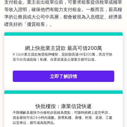
支付租金。業主在出租單位前，可要求租客提供稅單或糧單
等收入證明，確保他們有能力支付租金。一般而言，薪高糧
準的公務員或大公司中高層，都會被視為入息穩定、經濟基
礎良好的「優質租客」。
網上快批業主貸款 最高可借200萬
K Cash業主貸款無需抵押樓契，貸款額高達HK$200萬，而且可快
至15分完成批核！私樓、自置居屋及公屋業主都可以借。
立即了解詳情
快批樓按：康業信貸快遞
不限樓齡及最快15分鐘初步批核為賣點，可隨時經網上提交申請，
資金最快可在24小時內過數。新舊私樓、唐樓、村屋、居屋、工廈
以至車位，都可成為抵押品。