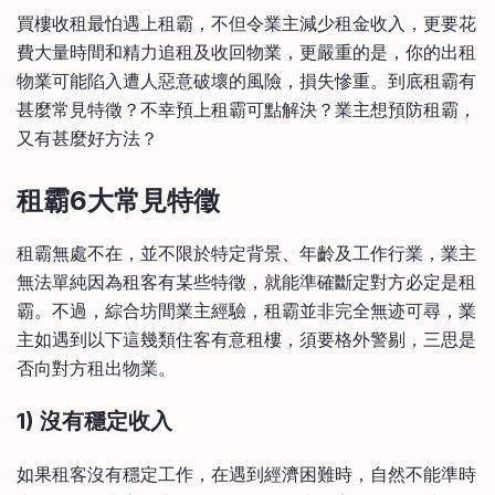
比較定存利率
買樓收租最怕遇上租霸，不但令業主減少租金收入，更要花
手機App與理財資訊
信用卡
費大量時間和精力追租及收回物業，更嚴重的是，你的出租
比較各種最優惠信用卡
物業可能陷入遭人惡意破壞的風險，損失慘重。到底租霸有
商業解決方案
甚麼常見特徵？不幸預上租霸可點解決？業主想預防租霸，
又有甚麼好方法？
企業服務
租霸6大常見特徵
租霸無處不在，並不限於特定背景、年齡及工作行業，業主
無法單純因為租客有某些特徵，就能準確斷定對方必定是租
霸。不過，綜合坊間業主經驗，租霸並非完全無迹可尋，業
主如遇到以下這幾類住客有意租樓，須要格外警剔，三思是
否向對方租出物業。
1) 沒有穩定收入
如果租客沒有穩定工作，在遇到經濟困難時，自然不能準時