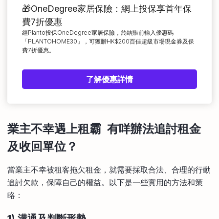
🎁OneDegree家居保險：網上投保享首年保
費7折優惠
經Planto投保OneDegree家居保險，於結賬前輸入優惠碼
「PLANTOHOME30」，可獲贈HK$200百佳超級市場現金券及保
費7折優惠。
了解優惠詳情
業主不幸遇上租霸 有咩辦法追討租金
及收回單位？
當業主不幸被租客拖欠租金，就需要採取合法、合理的行動
追討欠款，保障自己的權益。以下是一些實用的方法和策
略：
1) 溝通及判斷形勢