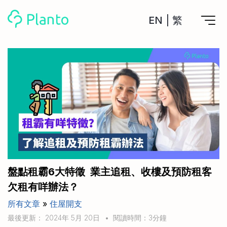
EN
|
繁
Planto功能
計劃買樓
工具
計劃買樓第一步
全功能記賬
管理及分析所有戶口
私人貸款
關於我們
管理MPF戶口
年利率/APR/年息比較
一次過管理所有強積金戶口
投資戶口 (美股)
申請清卡數/私人貸款
比較最抵美股投資戶口
Academy
CreFIT x Planto推廣優惠
投資戶口 (港股)
盤點租霸6大特徵 業主追租、收樓及預防租客
比較最抵港股投資戶口
投資加密貨幣
欠租有咩辦法？
Marketplace
比較最抵Crypto交易所
所有文章
»
住屋開支
月供股票計劃
比較最抵月供計劃戶口
其他網站
最後更新： 2024年 5月 20日
•
閱讀時間：3分鐘
定期存款