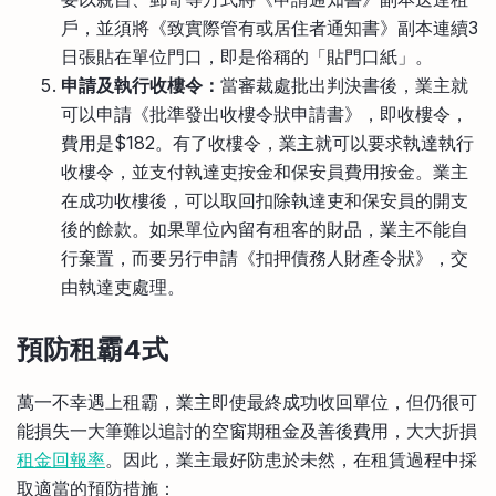
戶，並須將《致實際管有或居住者通知書》副本連續3
日張貼在單位門口，即是俗稱的「貼門口紙」。
申請及執行收樓令：
當審裁處批出判決書後，業主就
可以申請《批準發出收樓令狀申請書》，即收樓令，
費用是$182。有了收樓令，業主就可以要求執達執行
收樓令，並支付執達吏按金和保安員費用按金。業主
在成功收樓後，可以取回扣除執達吏和保安員的開支
後的餘款。如果單位內留有租客的財品，業主不能自
行棄置，而要另行申請《扣押債務人財產令狀》，交
由執達吏處理。
預防租霸4式
萬一不幸遇上租霸，業主即使最終成功收回單位，但仍很可
能損失一大筆難以追討的空窗期租金及善後費用，大大折損
租金回報率
。因此，業主最好防患於未然，在租賃過程中採
取適當的預防措施：