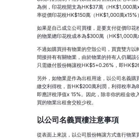
為例，印花稅開支為HK$37萬（HK$1,000
率從價印花稅HK$150萬（HK$1,000萬x15
如果是自己成立公司買樓，是要支付從價印花稅1
的物業總印花稅成本為$300萬（HK$1,00
不過如購買持有物業的空殼公司，買賣雙方以
間接持有有關物業，由於物業的持有人仍屬該
只需繳付股份轉讓稅HK$5+0.26%，即HK$26,0
另外，如物業是作為出租用途，以公司名義購
繳交利得稅，首HK$200萬利潤，利得稅率為8
即應評稅淨值x 15%。因此，除非你的租金收
買的物業出租會交較少稅。
以公司名義買樓注意事項
從表面上來說，以公司股份轉讓方式進行物業