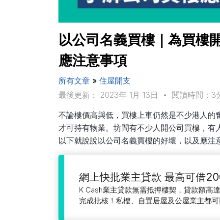
以公司名義買樓｜為買樓開
應注意事項
所有文章
»
住屋開支
最後更新： 2023年 1月 13日
•
閱讀時間：3
不論樓價高與低，買樓上車仍然是不少港人的
才可持有物業。坊間有不少人開公司買樓，有
以下就說說以公司名義買樓的好壞，以及應注
網上快批業主貸款 最高可借20
K Cash業主貸款無需抵押樓契，貸款額高達
完成批核！私樓、自置居屋及公屋業主都可