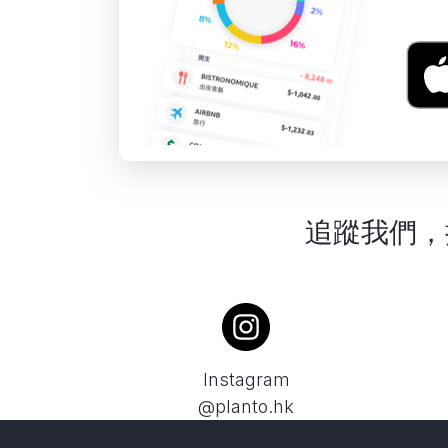
追蹤我們，
Instagram
@planto.hk