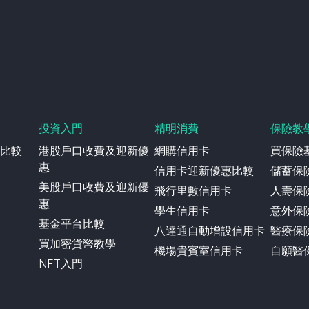
投資入門
精明消費
保險教
比較
港股戶口收費及迎新優
網購信用卡
買保險
惠
信用卡迎新優惠比較
儲蓄保
美股戶口收費及迎新優
飛行里數信用卡
人壽保
惠
學生信用卡
意外保
基金平台比較
八達通自動增設信用卡
醫療保
買加密貨幣教學
機場貴賓室信用卡
自願醫
NFT入門