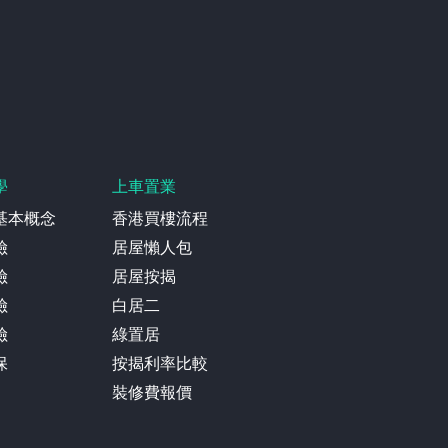
學
上車置業
基本概念
香港買樓流程
險
居屋懶人包
險
居屋按揭
險
白居二
險
綠置居
保
按揭利率比較
裝修費報價