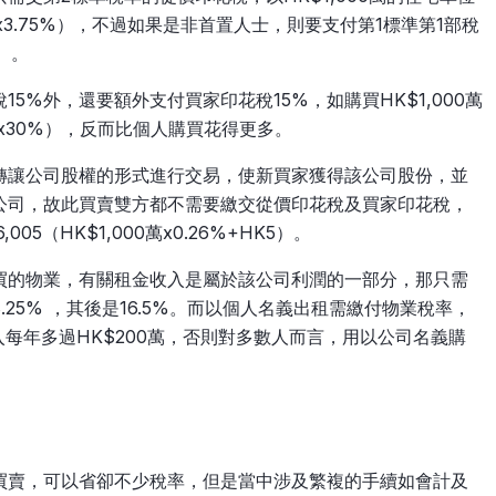
萬x3.75%），不過如果是非首置人士，則要支付第1標準第1部稅
%）。
5%外，還要額外支付買家印花稅15%，如購買HK$1,000萬
0萬x30%），反而比個人購買花得更多。
轉讓公司股權的形式進行交易，使新買家獲得該公司股份，並
公司，故此買賣雙方都不需要繳交從價印花稅及買家印花稅，
05（HK$1,000萬x0.26%+HK5）。
買的物業，有關租金收入是屬於該公司利潤的一部分，那只需
.25% ，其後是16.5%。而以個人名義出租需繳付物業稅率，
入每年多過HK$200萬，否則對多數人而言，用以公司名義購
買賣，可以省卻不少稅率，但是當中涉及繁複的手續如會計及