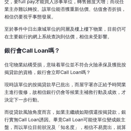
交，要full pay才能買入涉事單位，轉售難度大增；而現任
業主亦難以轉按。該單位能否獲重新估價、估值會否折損，
相信仍要視乎事態發展。
至於事件中日出康城單位的同層及樓上樓下物業，目前仍可
在主要銀行的網上系統查詢到估價，相信未受影響。
銀行會Call Loan嗎？
住宅物業結構受損，意味着單位並不符合火險承保及獲批按
揭貸款的資格，銀行會立即Call Loan嗎？
現時該單位的按揭貸款早已批出，而屋宇署亦正給予時間業
主進行復修，故相信銀行仍會等候業主補救行動及成效，才
決定下一步行動。
而從貸款風險角度而言，如業主繼續如期償還按揭貸款，銀
行實無Call Loan誘因。畢竟Call Loan可能使單位變成銀主
盤，而以單位目前狀況及「知名度」，相信不易賣出，就算