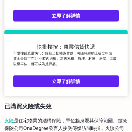
立即了解詳情
快批樓按：康業信貸快遞
不限樓齡及最快15分鐘初步批核為賣點，可隨時經網上提交申請，
資金最快可在24小時內過數。新舊私樓、唐樓、村屋、居屋、工廈
以至車位，都可成為抵押品。
立即了解詳情
已購買火險或失效
火險
是住宅物業的結構保險，單位牆身屬其保障範圍。虛擬
保險公司OneDegree發言人接受傳媒訪問時指，火險公司