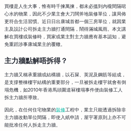
比較定存利率
買樓是人生大事，惟有時千揀萬揀，都未必搵到內櫳間隔啱
手機App與理財資訊
信用卡
心水的物業，因此不少業主會大刀闊斧地裝修單位，讓局佈
比較各種最優惠信用卡
更符合生活習慣。近日日出康城首都一個三房單位，就因業
商業解決方案
主及設計公司拆走主力牆打通間隔，鬧得滿城風雨。本文講
解在買樓或裝修時，買家或業主對主力牆應有基本認知，避
企業服務
免重蹈涉事康城業主的覆轍。
主力牆點解唔拆得？
主力牆又稱承重牆或結構牆，以石屎、英泥及鋼筋等組成，
是支撐整棟樓宇結構的重要部分，一旦被拆走樓宇就會有倒
塌危機，如2010年香港馬頭圍道冧樓塌事件便由裝修工人
拆主力牆所導致。
因此，在任何住宅物業的
裝修
工程中，業主只能透過拆除非
主力牆改動單位間隔，即使入紙申請，屋宇署原則上亦不可
能批准任何人拆走主力牆。