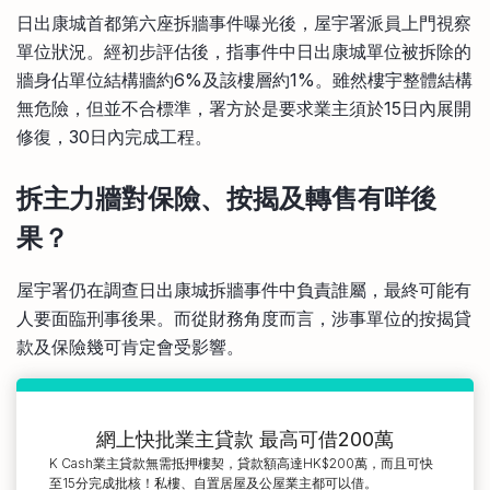
日出康城首都第六座拆牆事件曝光後，屋宇署派員上門視察
單位狀況。經初步評估後，指事件中日出康城單位被拆除的
牆身佔單位結構牆約6%及該樓層約1%。雖然樓宇整體結構
無危險，但並不合標準，署方於是要求業主須於15日內展開
修復，30日內完成工程。
拆主力牆對保險、按揭及轉售有咩後
果？
屋宇署仍在調查日出康城拆牆事件中負責誰屬，最終可能有
人要面臨刑事後果。而從財務角度而言，涉事單位的按揭貸
款及保險幾可肯定會受影響。
網上快批業主貸款 最高可借200萬
K Cash業主貸款無需抵押樓契，貸款額高達HK$200萬，而且可快
至15分完成批核！私樓、自置居屋及公屋業主都可以借。