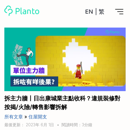
EN
|
繁
Planto功能
計劃買樓
工具
計劃買樓第一步
全功能記賬
管理及分析所有戶口
私人貸款
關於我們
管理MPF戶口
年利率/APR/年息比較
一次過管理所有強積金戶口
投資戶口 (美股)
申請清卡數/私人貸款
比較最抵美股投資戶口
Academy
CreFIT x Planto推廣優惠
投資戶口 (港股)
拆主力牆〡日出康城業主點收科？違規裝修對
比較最抵港股投資戶口
投資加密貨幣
按揭/火險/轉售影響拆解
Marketplace
比較最抵Crypto交易所
所有文章
»
住屋開支
月供股票計劃
比較最抵月供計劃戶口
其他網站
最後更新： 2023年 6月 1日
•
閱讀時間：3分鐘
定期存款