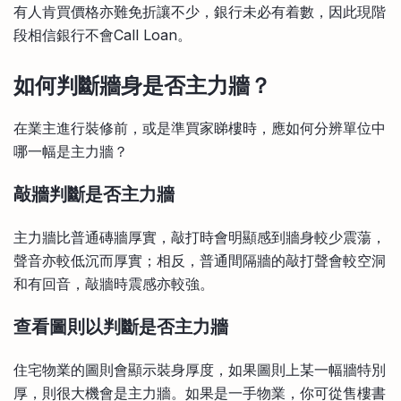
有人肯買價格亦難免折讓不少，銀行未必有着數，因此現階
段相信銀行不會Call Loan。
如何判斷牆身是否主力牆？
在業主進行裝修前，或是準買家睇樓時，應如何分辨單位中
哪一幅是主力牆？
敲牆判斷是否主力牆
主力牆比普通磚牆厚實，敲打時會明顯感到牆身較少震蕩，
聲音亦較低沉而厚實；相反，普通間隔牆的敲打聲會較空洞
和有回音，敲牆時震感亦較強。
查看圖則以判斷是否主力牆
住宅物業的圖則會顯示裝身厚度，如果圖則上某一幅牆特別
厚，則很大機會是主力牆。如果是一手物業，你可從售樓書