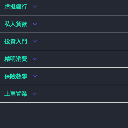
虛擬銀行
虛擬銀行迎新優惠
私人貸款
虛擬銀行存款利率比較
虛擬銀行銀扣賬卡 / 信用卡
私人貸款年利率比較
投資入門
虛擬銀行貸款
網上即批貸款
結餘轉戶
港股戶口收費及迎新優惠
精明消費
稅務貸款
美股戶口收費及迎新優惠
循環貸款
基金平台比較
網購信用卡
保險教學
財務公司貸款
買加密貨幣教學
信用卡迎新優惠比較
NFT入門
飛行里數信用卡
買保險基本概念
上車置業
學生信用卡
儲蓄保險
八達通自動增設信用卡
人壽保險
香港買樓流程
機場貴賓室信用卡
意外保險
居屋懶人包
醫療保險
居屋按揭