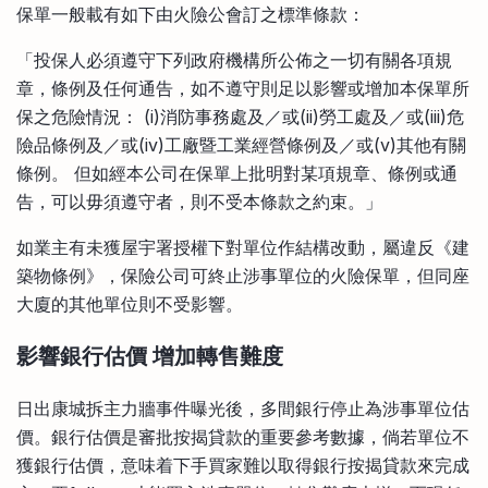
保單一般載有如下由火險公會訂之標準條款：
「投保人必須遵守下列政府機構所公佈之一切有關各項規
章，條例及任何通告，如不遵守則足以影響或增加本保單所
保之危險情況： (i)消防事務處及／或(ii)勞工處及／或(iii)危
險品條例及／或(iv)工廠暨工業經營條例及／或(v)其他有關
條例。 但如經本公司在保單上批明對某項規章、條例或通
告，可以毋須遵守者，則不受本條款之約束。」
如業主有未獲屋宇署授權下對單位作結構改動，屬違反《建
築物條例》，保險公司可終止涉事單位的火險保單，但同座
大廈的其他單位則不受影響。
影響銀行估價 增加轉售難度
日出康城拆主力牆事件曝光後，多間銀行停止為涉事單位估
價。銀行估價是審批按揭貸款的重要參考數據，倘若單位不
獲銀行估價，意味着下手買家難以取得銀行按揭貸款來完成