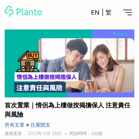
EN
|
繁
Planto功能
計劃買樓
工具
計劃買樓第一步
全功能記賬
管理及分析所有戶口
私人貸款
關於我們
管理MPF戶口
年利率/APR/年息比較
一次過管理所有強積金戶口
投資戶口 (美股)
申請清卡數/私人貸款
比較最抵美股投資戶口
Academy
CreFIT x Planto推廣優惠
投資戶口 (港股)
首次置業｜情侶為上樓做按揭擔保人 注意責任
比較最抵港股投資戶口
投資加密貨幣
與風險
Marketplace
比較最抵Crypto交易所
所有文章
»
住屋開支
月供股票計劃
比較最抵月供計劃戶口
其他網站
最後更新： 2022年 8月 28日
•
閱讀時間：4分鐘
定期存款