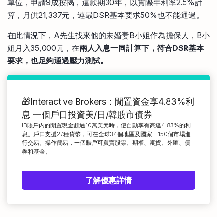
單位，申請9成按揭，還款期30年，以實際年利率2.5%計
算，月供21,337元，連最DSR基本要求50%也不能通過。
在此情況下，A先生找來他的未婚妻B小姐作為擔保人，B小
姐月入35,000元，在
兩人入息一同計算下，符合DSR基本
要求，也足夠通過壓力測試。
🎁Interactive Brokers：閒置資金享4.83%利
息 一個戶口投資美/日/韓股市債券
IB賬戶內的閒置現金超過10萬美元時，便自動享有高達4.83%的利
息。戶口支援27種貨幣，可在全球34個地區及國家，150個市場進
行交易。操作簡易，一個賬戶可買賣股票、期權、期貨、外匯、債
券和基金。
了解優惠詳情