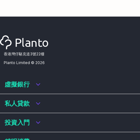
香港灣仔駱克道3號22樓
Planto Limited ©
2026
虛擬銀行
虛擬銀行迎新優惠
私人貸款
虛擬銀行存款利率比較
虛擬銀行銀扣賬卡 / 信用卡
私人貸款年利率比較
投資入門
虛擬銀行貸款
網上即批貸款
結餘轉戶
港股戶口收費及迎新優惠