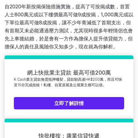
比較定存利率
自2020年新按揭保險措施實施，提高了可按揭成數，首置
手機App與理財資訊
信用卡
人士800萬元或以下樓價最高可做9成按揭，1,000萬元或以
比較各種最優惠信用卡
下單位最高可做8成按揭，讓不少年青減低了首期支出，但
商業解決方案
有首期又未必能通過壓力測試，尤其現時很多年輕情侶也會
先上車後結婚，於是會有一方作為擔保人提升借貸能力，但
企業服務
擔保人的責任及風險你又知多少，現在就為你解析。
網上快批業主貸款 最高可借200萬
K Cash業主貸款無需抵押樓契，貸款額高達HK$200萬，而且可快
至15分完成批核！私樓、自置居屋及公屋業主都可以借。
立即了解詳情
快批樓按：康業信貸快遞