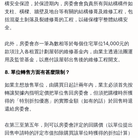
構安全保證，於保證期內，房委會會負責所有與結構構件如
支柱、橫樑、牆壁及地台等有關的結構修葺及維修工程，包
括混凝土剝落及裂縫修葺的工程，以確保樓宇整體結構安
全。
此外，房委會亦一筆為數相等於每個住宅單位14,000元的
款項注入各租置計劃屋邨的維修基金內，由業主透過法團運
用及監管基金，以應付該屋邨出售後的維修工程開支。
8. 單位轉售方面有甚麼限制？
如業主想放售單位，由購買日起計兩年內，業主必須首先按
轉讓契據內指明定價把單位售回房委會，但須把購樓時所獲
得的「特別折扣優惠」的實際金額（如有的話）於回售時退
還給房委會。
在第三至第五年，則可以房委會評定的回購價（以單位提出
回售申請時的評定市值扣除購買該單位時獲得的折扣計算）