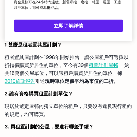
資金最快可在24小時內過數。新舊私樓、唐樓、村屋、居屋、工廈
以至車位，都可成為抵押品。
立即了解詳情
1.甚麼是租者置其屋計劃？
租者置其屋計劃在1998年開始推售，讓公屋租戶可選擇以
折扣價購買所居住的單位，至今有39個
租置計劃屋邨
，約
共18萬個公屋單位，可以讓租戶購買所居住的單位，據
2019施政報告
引述
現時單位定價平均為市值的二折
。
2.誰有資格購買租置計劃單位？
現居於選定屋邨內獨立單位的租戶，只要沒有違反現行租約
的規定，均可購買。
3. 買租置計劃的公屋，要進行哪些手續？