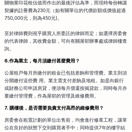
關物業印花稅估值而作出的最後評估為準，而現時每份轉讓
契據的註冊費為230元（如有關單位的代價款額或價值超過
750,000元，則為450元)。
至於律師費則視乎購買人所委託的律師而定；如選擇房委會
的代表律師，其收費金額，可向有關屋邨辦事處或律師樓查
詢。
6.作為業主，每月須繳付甚麼費用？
公屋租戶每月所繳付的租金已包括差餉和管理費。業主則須
分開繳付這些費 用。業主需支付差餉及地租。如是向銀行
或財務公司申請房貸，便須每月償還按揭貸款，同時每月亦
要繳付管理費，作為屋邨的管理及維修費用。
7. 購樓後，是否需要負責支付高昂的維修費用？
房委會在租置計劃的單位出售前，均會進行修葺工程，讓單
位在良好的狀態下交到購買者手中；同時提供7年的樓宇結