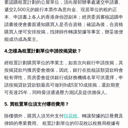
要認購租置計劃的公屋單位，須向屋邨辦事處遞交申請書、
遞交2,500元的銀行本票作為意向金、現居單位的租約正
本、申請書上各人的香港身份證副本；經房委員審核認購申
請書後便會書面通知購買人是否合資格；確認為後，合資格
購買人便可安排按揭，找律師作轉讓契據等事宜，辦妥後便
能成功成為業主。
4.怎樣為租置計劃單位申請按揭貸款？
經租置計劃購買單位的準業主，如首次向銀行申請按揭，其
按揭貸款均獲房委會擔保，因此，銀行在批核該類貸款時會
較有彈性，而房委會提供銀行或財務機構名單可供選擇，申
請按揭貸款貸款額最高可做到9成5至10成按揭，還款期更
可長達25年，同時毋須通過壓力測試及提供擔保人。
5. 買租置單位須支付哪些費用？
除樓價外，購買人須另外支付
印花稅
、轉讓契據的註冊費及
律師的專業費用。 租置計劃單位的印花稅以稅務局根據有