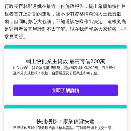
比較定存利率
行政長官林鄭月娥在最近一份施政報告，提出希望加快推售
手機App與理財資訊
信用卡
租者置其屋計劃的速度，讓不少有資格購買的人士蠢蠢欲
比較各種最優惠信用卡
動，但同時亦心大心細，不知道該怎樣作出決定，追根究底
商業解決方案
是對租者置其屋計劃不太了解。現在我們就為大家解答一些
常見問題。
企業服務
網上快批業主貸款 最高可借200萬
K Cash業主貸款無需抵押樓契，貸款額高達HK$200萬，而且可快
至15分完成批核！私樓、自置居屋及公屋業主都可以借。
立即了解詳情
快批樓按：康業信貸快遞
不限樓齡及最快15分鐘初步批核為賣點，可隨時經網上提交申請，