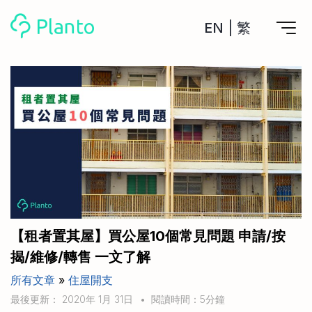
EN
|
繁
Planto功能
計劃買樓
工具
計劃買樓第一步
全功能記賬
管理及分析所有戶口
私人貸款
關於我們
管理MPF戶口
年利率/APR/年息比較
一次過管理所有強積金戶口
投資戶口 (美股)
申請清卡數/私人貸款
比較最抵美股投資戶口
Academy
CreFIT x Planto推廣優惠
投資戶口 (港股)
【租者置其屋】買公屋10個常見問題 申請/按
比較最抵港股投資戶口
投資加密貨幣
揭/維修/轉售 一文了解
Marketplace
比較最抵Crypto交易所
所有文章
»
住屋開支
月供股票計劃
比較最抵月供計劃戶口
其他網站
最後更新： 2020年 1月 31日
•
閱讀時間：5分鐘
定期存款