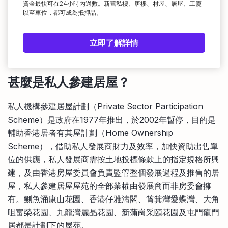
資金最快可在24小時內過數。新舊私樓、唐樓、村屋、居屋、工廈
以至車位，都可成為抵押品。
立即了解詳情
甚麼是私人參建居屋？
私人機構參建居屋計劃（Private Sector Participation
Scheme）是政府在1977年推出，於2002年暫停，目的是
輔助香港居者有其屋計劃（Home Ownership
Scheme），借助私人發展商財力及效率，加快資助出售單
位的供應，私人發展商需按土地投標條款上的指定規格所興
建，及由香港房屋委員會負責監管整個發展過程及推售的居
屋，私人參建居屋屋苑的全部業權由發展商而非房委會擁
有。鰂魚涌康山花園、香港仔雅濤閣、筲箕灣愛蝶灣、大角
咀富榮花園、九龍灣麗晶花園、新蒲崗采頤花園及屯門龍門
居都是計劃下的屋苑。