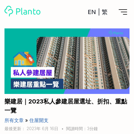
EN
|
繁
Planto功能
計劃買樓
工具
計劃買樓第一步
全功能記賬
管理及分析所有戶口
私人貸款
關於我們
管理MPF戶口
年利率/APR/年息比較
一次過管理所有強積金戶口
投資戶口 (美股)
申請清卡數/私人貸款
比較最抵美股投資戶口
Academy
CreFIT x Planto推廣優惠
投資戶口 (港股)
樂建居｜2023私人參建居屋選址、折扣、重點
比較最抵港股投資戶口
投資加密貨幣
一覽
Marketplace
比較最抵Crypto交易所
所有文章
»
住屋開支
月供股票計劃
比較最抵月供計劃戶口
其他網站
最後更新： 2023年 6月 16日
•
閱讀時間：3分鐘
定期存款