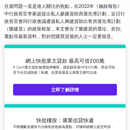
比較定存利率
住屋問題一直是港人關注的焦點，在2022年《施政報告》
手機App與理財資訊
信用卡
中行政長官李家超提出私人參建資助房屋先導計劃，近日行
比較各種最優惠信用卡
政長官會同行政會議通過私人興建資助出售房屋先導計劃
商業解決方案
（樂建居）的政策框架，本文整合了樂建居的選址、折扣、
重點等最新資料，對於想購買居屋的人士一定要留意。
企業服務
網上快批業主貸款 最高可借200萬
K Cash業主貸款無需抵押樓契，貸款額高達HK$200萬，而且可快
至15分完成批核！私樓、自置居屋及公屋業主都可以借。
立即了解詳情
快批樓按：康業信貸快遞
不限樓齡及最快15分鐘初步批核為賣點，可隨時經網上提交申請，