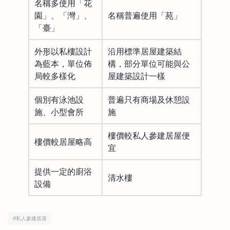
名稱多使用「花
園」、「灣」、
名稱普遍使用「苑」
「臺」
外形以私樓設計
沿用標準居屋建築結
為藍本，單位佈
構，部分單位可能與公
局較多樣化
屋建築設計一樣
個別有泳池設
普遍只有商場及休憩設
施、小型會所
施
樓價較私人參建居屋便
樓價較居屋略高
宜
提供一定的廚浴
清水樓
設備
#
私人參建居屋