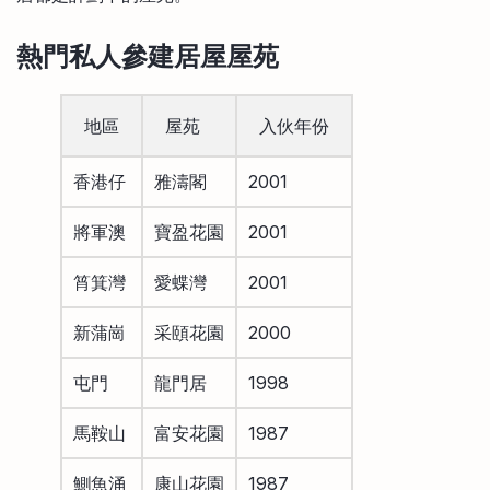
熱門私人參建居屋屋苑
地區
屋苑
入伙年份
香港仔
雅濤閣
2001
將軍澳
寶盈花園
2001
筲箕灣
愛蝶灣
2001
新蒲崗
采頤花園
2000
屯門
龍門居
1998
馬鞍山
富安花園
1987
鰂魚涌
康山花園
1987