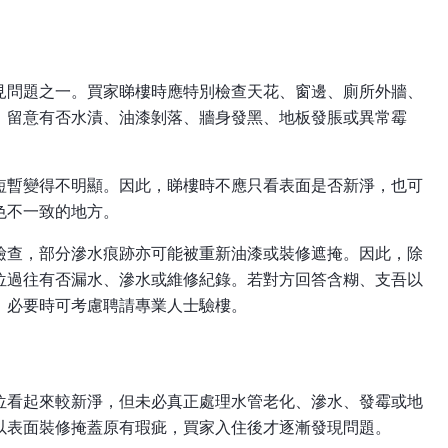
見問題之一。買家睇樓時應特別檢查天花、窗邊、廁所外牆、
，留意有否水漬、油漆剝落、牆身發黑、地板發脹或異常霉
短暫變得不明顯。因此，睇樓時不應只看表面是否新淨，也可
色不一致的地方。
檢查，部分滲水痕跡亦可能被重新油漆或裝修遮掩。因此，除
位過往有否漏水、滲水或維修紀錄。若對方回答含糊、支吾以
，必要時可考慮聘請專業人士驗樓。
位看起來較新淨，但未必真正處理水管老化、滲水、發霉或地
以表面裝修掩蓋原有瑕疵，買家入住後才逐漸發現問題。