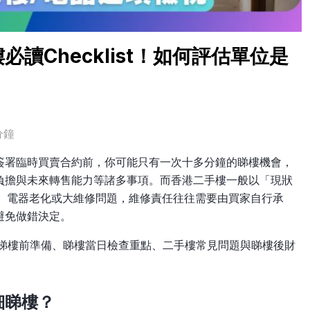
讀Checklist！如何評估單位是
分鐘
簽署臨時買賣合約前，你可能只有一次十多分鐘的睇樓機會，
負擔與未來轉售能力等諸多事項。而香港二手樓一般以「現狀
漏水、電器老化或大維修問題，維修責任往往需要由買家自行承
避免做錯決定。
，包括睇樓前準備、睇樓當日檢查重點、二手樓常見問題與睇樓後財
細睇樓？