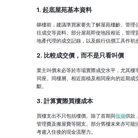
1. 起底屋苑基本資料
睇樓前，建議準買家要先了解屋苑樓齡、管理
往成交等資料。部分屋苑即使地段相近，管理
地產代理的成交記錄，以及銀行估價工具作初
2. 比較成交價，而不是只看叫價
業主叫價未必等於市場實際成交水平，尤其樓
同座、同樓層、相近面積及相同座向的近期成
斷。
3. 計算實際買樓成本
買樓支出不只包括樓價。除了首期與
按揭
供款
管理費及搬屋費等開支。部分舊樓未來亦可能
考慮入住後的現金流壓力。