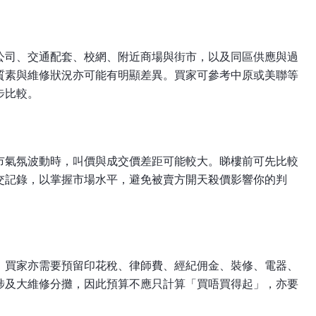
公司、交通配套、校網、附近商場與街市，以及同區供應與過
質素與維修狀況亦可能有明顯差異。買家可參考中原或美聯等
步比較。
市氣氛波動時，叫價與成交價差距可能較大。睇樓前可先比較
交記錄，以掌握市場水平，避免被賣方開天殺價影響你的判
，買家亦需要預留印花稅、律師費、經紀佣金、裝修、電器、
涉及大維修分攤，因此預算不應只計算「買唔買得起」，亦要