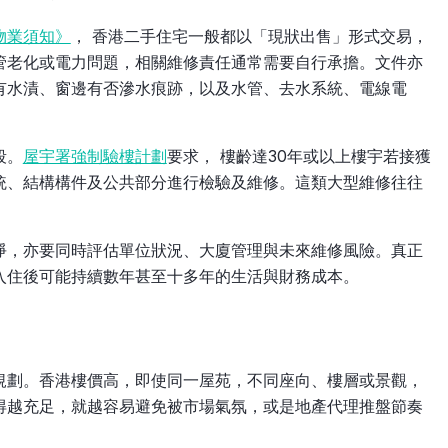
物業須知》
， 香港二手住宅一般都以「現狀出售」形式交易，
管老化或電力問題，相關維修責任通常需要自行承擔。文件亦
有水漬、窗邊有否滲水痕跡，以及水管、去水系統、電線電
段。
屋宇署強制驗樓計劃
要求， 樓齡達30年或以上樓宇若接獲
統、結構構件及公共部分進行檢驗及維修。這類大型維修往往
淨，亦要同時評估單位狀況、大廈管理與未來維修風險。真正
入住後可能持續數年甚至十多年的生活與財務成本。
規劃。香港樓價高，即使同一屋苑，不同座向、樓層或景觀，
得越充足，就越容易避免被市場氣氛，或是地產代理推盤節奏