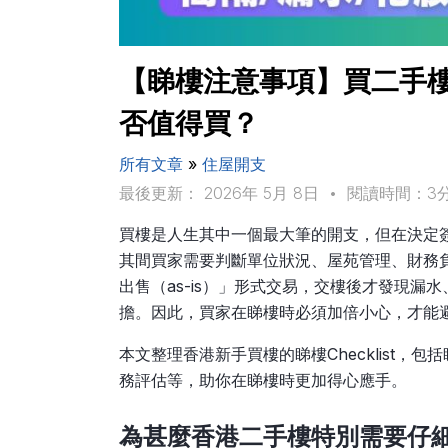
【睇樓注意事項】買二手樓必
否值得買？
所有文章
»
住屋開支
最後更新： 2026年 5月 8日
•
閱讀時間：3
買樓是人生其中一個最大筆的開支，但在決定
其間買家需要判斷單位狀況、屋苑管理、財務
出售（as-is）」形式交易，交樓後才發現
擔。因此，買家在睇樓時必須加倍小心，才能
本文整理香港新手買樓的睇樓Checklist
務評估等，助你在睇樓時更加得心應手。
為甚麼香港二手樓特別需要仔