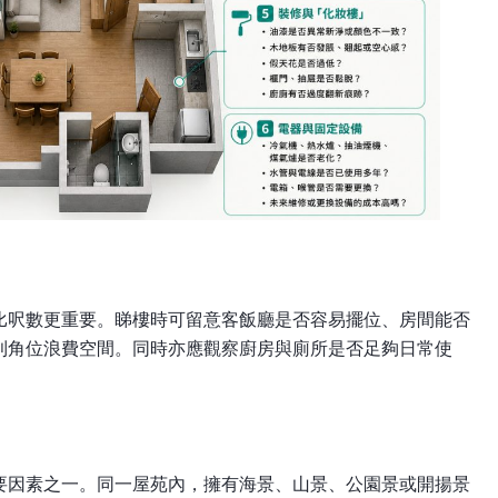
比呎數更重要。睇樓時可留意客飯廳是否容易擺位、房間能否
則角位浪費空間。同時亦應觀察廚房與廁所是否足夠日常使
要因素之一。同一屋苑內，擁有海景、山景、公園景或開揚景