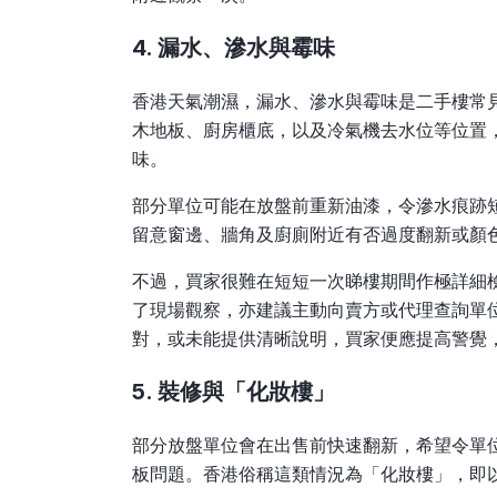
4. 漏水、滲水與霉味
香港天氣潮濕，漏水、滲水與霉味是二手樓常
木地板、廚房櫃底，以及冷氣機去水位等位置
味。
部分單位可能在放盤前重新油漆，令滲水痕跡
留意窗邊、牆角及廚廁附近有否過度翻新或顏
不過，買家很難在短短一次睇樓期間作極詳細
了現場觀察，亦建議主動向賣方或代理查詢單
對，或未能提供清晰說明，買家便應提高警覺
5. 裝修與「化妝樓」
部分放盤單位會在出售前快速翻新，希望令單
板問題。香港俗稱這類情況為「化妝樓」，即