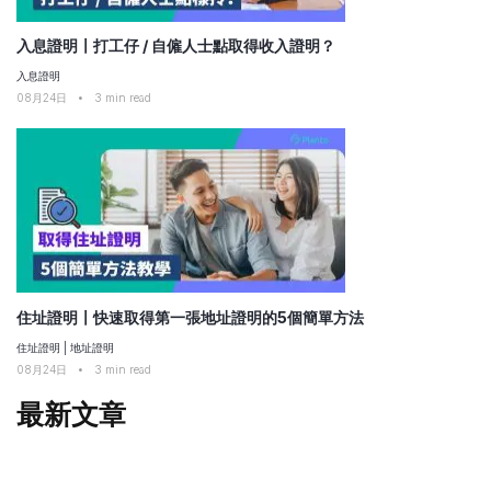
入息證明〡打工仔 / 自僱人士點取得收入證明？
入息證明
08月24日
•
3
min read
住址證明〡快速取得第一張地址證明的5個簡單方法
住址證明
|
地址證明
08月24日
•
3
min read
最新文章