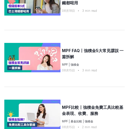
鐵都啱用
08月18日
•
3
min read
MPF FAQ〡強積金5大常見謬誤 一
篇拆解
MPF
|
強積金
08月15日
•
3
min read
MPF比較〡強積金免費工具比較基
金表現、收費、服務
MPF
|
基金比較
|
強積金
08月15日
•
2
min read