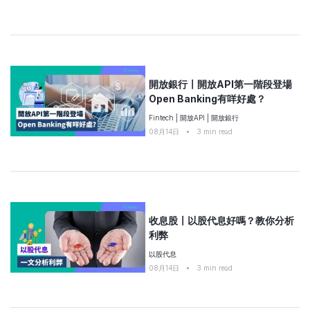
開放銀行〡開放API第一階段登場
Open Banking有咩好處？
Fintech
|
開放API
|
開放銀行
08月14日
•
3
min read
收息股〡以股代息好嗎？教你分析
利弊
以股代息
08月14日
•
3
min read