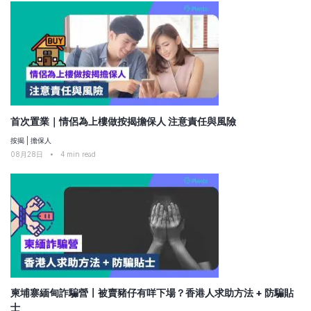
首次置業｜情侶為上樓做按揭擔保人 注意責任與風險
按揭
|
擔保人
08月28日
•
4
min read
柬埔寨緬甸詐騙營〡被賣豬仔有咩下場？香港人求助方法 + 防騙貼
士