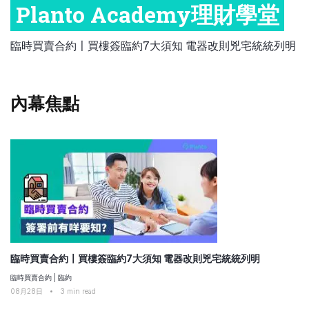
Planto Academy理財學堂
比較定存利率
手機App與理財資訊
信用卡
職場理財
比較各種最優惠信用卡
臨時買賣合約〡買樓簽臨約7大須知 電器改則兇宅統統列明
商業解決方案
保險教室
企業服務
內幕焦點
跨境理財
中小企與創業
臨時買賣合約〡買樓簽臨約7大須知 電器改則兇宅統統列明
臨時買賣合約
|
臨約
08月28日
•
3
min read