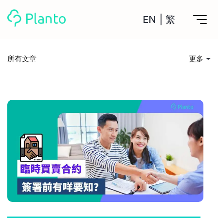
EN
|
繁
Planto功能
所有文章
更多
計劃買樓
所有文章
工具
計劃買樓第一步
全功能記賬
投資入門
管理及分析所有戶口
私人貸款
關於我們
管理MPF戶口
年利率/APR/年息比較
一次過管理所有強積金戶口
投資戶口 (美股)
儲錢貼士
申請清卡數/私人貸款
比較最抵美股投資戶口
Academy
CreFIT x Planto推廣優惠
投資戶口 (港股)
消費娛樂
比較最抵港股投資戶口
投資加密貨幣
Marketplace
比較最抵Crypto交易所
借貸須知
月供股票計劃
比較最抵月供計劃戶口
其他網站
住屋開支
定期存款