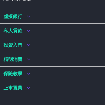
Planto Limited ©
2026
虛擬銀行
虛擬銀行迎新優惠
私人貸款
虛擬銀行存款利率比較
虛擬銀行銀扣賬卡 / 信用卡
私人貸款年利率比較
投資入門
虛擬銀行貸款
網上即批貸款
結餘轉戶
港股戶口收費及迎新優惠
精明消費
稅務貸款
美股戶口收費及迎新優惠
循環貸款
基金平台比較
網購信用卡
保險教學
財務公司貸款
買加密貨幣教學
信用卡迎新優惠比較
NFT入門
飛行里數信用卡
買保險基本概念
上車置業
學生信用卡
儲蓄保險
八達通自動增設信用卡
人壽保險
香港買樓流程
機場貴賓室信用卡