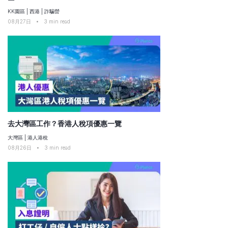
KK園區
|
西港
|
詐騙營
08月27日
•
3
min read
去大灣區工作？香港人稅項優惠一覽
大灣區
|
港人港稅
08月26日
•
3
min read