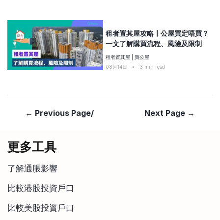
租者置其屋攻略〡公屋買定唔買？
一文了解購買流程、風險及限制
租者置其屋
|
買公屋
08月14日
•
3
min read
← Previous Page/
Next Page →
更多工具
了解通脹影響
比較港股投資戶口
比較美股投資戶口