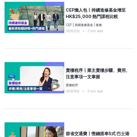
CEF懶人包〡持續進修基金增至
HK$25,000 熱門課程比較
CEF
|
持續進修基金
|
進修
08月22日
•
2
min read
賣樓程序〡業主賣樓步驟、費用、
注意事項一文掌握
賣樓程序
08月19日
•
3
min read
節省交通費〡慳錢搭車5式 巴士港