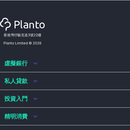
香港灣仔駱克道3號22樓
Planto Limited ©
2026
虛擬銀行
虛擬銀行迎新優惠
私人貸款
虛擬銀行存款利率比較
虛擬銀行銀扣賬卡 / 信用卡
私人貸款年利率比較
投資入門
虛擬銀行貸款
網上即批貸款
結餘轉戶
港股戶口收費及迎新優惠
精明消費
稅務貸款
美股戶口收費及迎新優惠
循環貸款
基金平台比較