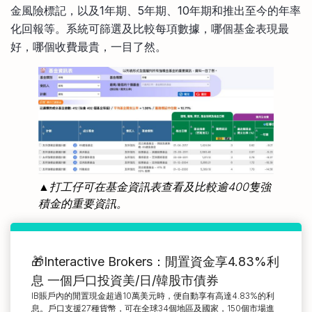
金風險標記，以及1年期、5年期、10年期和推出至今的年率
化回報等。系統可篩選及比較每項數據，哪個基金表現最
好，哪個收費最貴，一目了然。
▲打工仔可在基金資訊表查看及比較逾400隻強
積金的重要資訊。
🎁Interactive Brokers：閒置資金享4.83%利
息 一個戶口投資美/日/韓股市債券
IB賬戶內的閒置現金超過10萬美元時，便自動享有高達4.83%的利
息。戶口支援27種貨幣，可在全球34個地區及國家，150個市場進