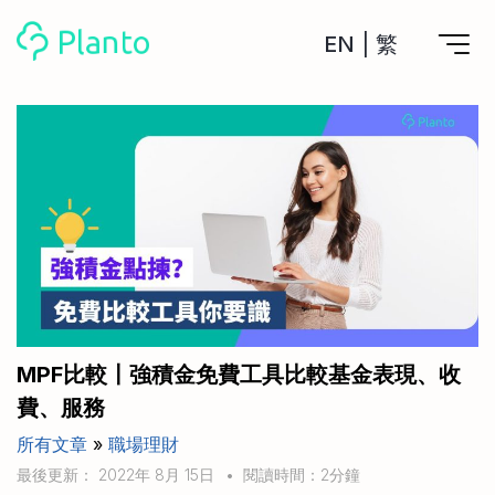
EN
|
繁
Planto功能
計劃買樓
工具
計劃買樓第一步
全功能記賬
管理及分析所有戶口
私人貸款
關於我們
管理MPF戶口
年利率/APR/年息比較
一次過管理所有強積金戶口
投資戶口 (美股)
申請清卡數/私人貸款
比較最抵美股投資戶口
Academy
CreFIT x Planto推廣優惠
投資戶口 (港股)
MPF比較〡強積金免費工具比較基金表現、收
比較最抵港股投資戶口
投資加密貨幣
費、服務
Marketplace
比較最抵Crypto交易所
所有文章
»
職場理財
月供股票計劃
比較最抵月供計劃戶口
其他網站
最後更新： 2022年 8月 15日
•
閱讀時間：2分鐘
定期存款