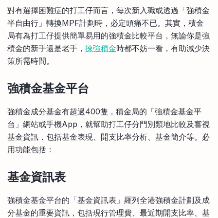
比較定存利率
對有選擇困難症的打工仔而言，每次新入職或透過「強積金
手機App與理財資訊
信用卡
半自由行」轉換MPF計劃時，必定頭痛不已。其實，積金
比較各種最優惠信用卡
局有為打工仔提供簡單易用的強積金比較平台，無論你是強
商業解決方案
積金的新手還是老手，
揀強積金
時都不妨一看，有助減少決
策所需時間。
企業服務
強積金基金平台
強積金成分基金有超過400隻，積金局的「強積金基金平
台」網站或手機App，就幫助打工仔分門別類地比較及審視
基金資訊，包括基金表現、開支比率分析、基金簡介等。必
用功能包括：
基金資訊表
強積金基金平台的「基金資訊表」羅列全港強積金計劃及成
分基金的重要資訊，包括現行管理費、最近期開支比率、基