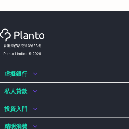
香港灣仔駱克道3號22樓
Planto Limited ©
2026
虛擬銀行
虛擬銀行迎新優惠
私人貸款
虛擬銀行存款利率比較
虛擬銀行銀扣賬卡 / 信用卡
私人貸款年利率比較
投資入門
虛擬銀行貸款
網上即批貸款
結餘轉戶
港股戶口收費及迎新優惠
精明消費