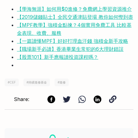
【學海無涯】如何用$0進修？免費網上學習資源推介
【2019儲錢貼士】全民交通津貼登場 教你如何慳到盡
【MPF教學】強積金點揀？4個實用免費工具 比較基
金表現、收費、服務
【一篇讀懂MPF】好好打理血汗錢 強積金新手攻略
【職場新手必讀】香港畢業生常犯的6大理財錯誤
【股票101】新手應報讀投資課程嗎
？
#
CEF
#
持續進修基金
#
進修
Share: