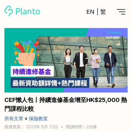
EN
|
繁
Planto功能
計劃買樓
工具
計劃買樓第一步
全功能記賬
管理及分析所有戶口
私人貸款
關於我們
管理MPF戶口
年利率/APR/年息比較
一次過管理所有強積金戶口
投資戶口 (美股)
申請清卡數/私人貸款
比較最抵美股投資戶口
Academy
CreFIT x Planto推廣優惠
投資戶口 (港股)
CEF懶人包〡持續進修基金增至HK$25,000 熱
比較最抵港股投資戶口
投資加密貨幣
門課程比較
Marketplace
比較最抵Crypto交易所
所有文章
»
保險教室
月供股票計劃
比較最抵月供計劃戶口
其他網站
最後更新： 2022年 8月 22日
•
閱讀時間：2分鐘
定期存款