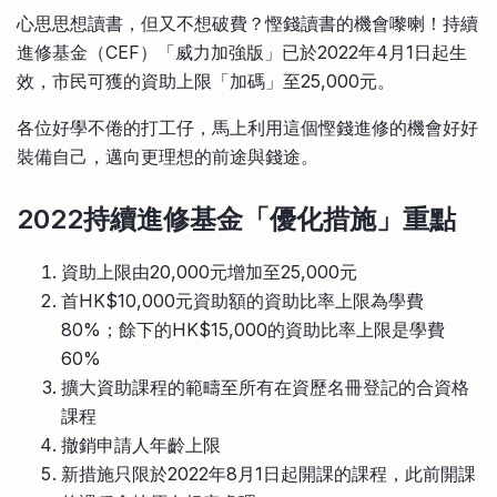
比較定存利率
心思思想讀書，但又不想破費？慳錢讀書的機會嚟喇！持續
手機App與理財資訊
信用卡
進修基金（CEF）「威力加強版」已於2022年4月1日起生
比較各種最優惠信用卡
效，市民可獲的資助上限「加碼」至25,000元。
商業解決方案
各位好學不倦的打工仔，馬上利用這個慳錢進修的機會好好
裝備自己，邁向更理想的前途與錢途。
企業服務
2022持續進修基金「優化措施」重點
資助上限由20,000元增加至25,000元
首HK$10,000元資助額的資助比率上限為學費
80%；餘下的HK$15,000的資助比率上限是學費
60%
擴大資助課程的範疇至所有在資歷名冊登記的合資格
課程
撤銷申請人年齡上限
新措施只限於2022年8月1日起開課的課程，此前開課