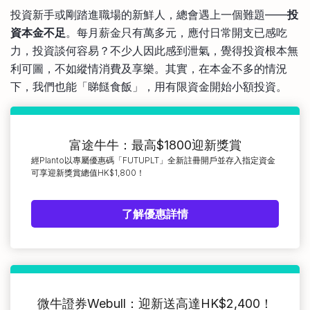
比較定存利率
投資新手或剛踏進職場的新鮮人，總會遇上一個難題——
投
手機App與理財資訊
信用卡
資本金不足
。每月薪金只有萬多元，應付日常開支已感吃
比較各種最優惠信用卡
力，投資談何容易？不少人因此感到泄氣，覺得投資根本無
商業解決方案
利可圖，不如縱情消費及享樂。其實，在本金不多的情況
下，我們也能「睇餸食飯」，用有限資金開始小額投資。
企業服務
富途牛牛：最高$1800迎新獎賞
經Planto以專屬優惠碼「FUTUPLT」全新註冊開戶並存入指定資金
可享迎新獎賞總值HK$1,800！
了解優惠詳情
微牛證券Webull：迎新送高達HK$2,400！