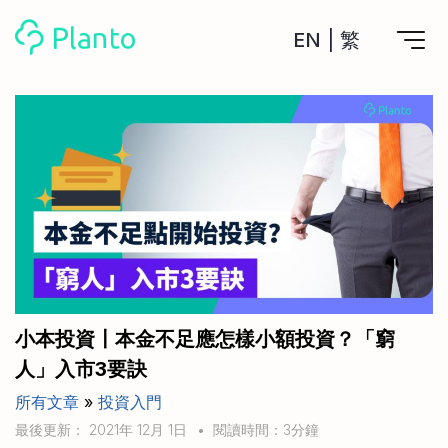
EN
|
繁
Planto功能
計劃買樓
工具
計劃買樓第一步
全功能記賬
管理及分析所有戶口
私人貸款
關於我們
管理MPF戶口
年利率/APR/年息比較
一次過管理所有強積金戶口
投資戶口 (美股)
申請清卡數/私人貸款
比較最抵美股投資戶口
Academy
CreFIT x Planto推廣優惠
投資戶口 (港股)
小本投資〡本金不足應怎樣小額投資？「窮
比較最抵港股投資戶口
投資加密貨幣
人」入市3要訣
Marketplace
比較最抵Crypto交易所
所有文章
»
投資入門
月供股票計劃
比較最抵月供計劃戶口
其他網站
最後更新： 2021年 12月 1日
•
閱讀時間：3分鐘
定期存款