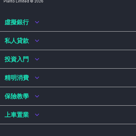
Planto Limited ©
2026
虛擬銀行
虛擬銀行迎新優惠
私人貸款
虛擬銀行存款利率比較
虛擬銀行銀扣賬卡 / 信用卡
私人貸款年利率比較
投資入門
虛擬銀行貸款
網上即批貸款
結餘轉戶
港股戶口收費及迎新優惠
精明消費
稅務貸款
美股戶口收費及迎新優惠
循環貸款
基金平台比較
網購信用卡
保險教學
財務公司貸款
買加密貨幣教學
信用卡迎新優惠比較
NFT入門
飛行里數信用卡
買保險基本概念
上車置業
學生信用卡
儲蓄保險
八達通自動增設信用卡
人壽保險
香港買樓流程