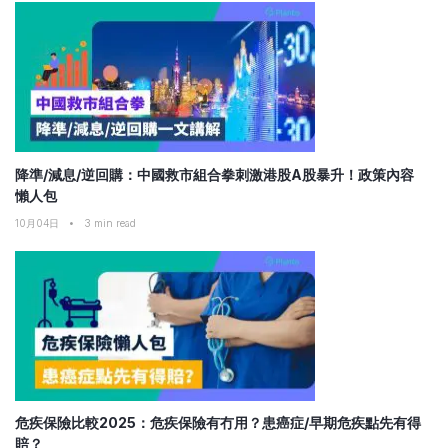
降準/減息/逆回購：中國救市組合拳刺激港股A股暴升！政策內容
懶人包
10月04日
•
3
min read
危疾保險比較2025：危疾保險有冇用？患癌症/早期危疾點先有得
賠？