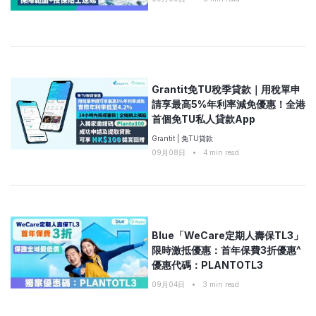
Grantit免TU稅季貸款｜用稅單申
請享最高5%年利率減免優惠！全港
首個免TU私人貸款App
Grantit
|
免TU貸款
09月08日
•
4
min read
Blue「WeCare定期人壽保TL3」
限時激抵優惠：首年保費3折優惠^
優惠代碼：PLANTOTL3
09月04日
•
3
min read