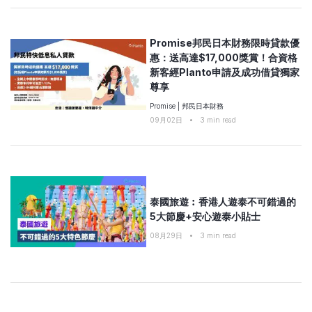
Promise邦民日本財務限時貸款優
惠：送高達$17,000獎賞！合資格
新客經Planto申請及成功借貸獨家
尊享
Promise
|
邦民日本財務
09月02日
•
3
min read
泰國旅遊︰香港人遊泰不可錯過的
5大節慶+安心遊泰小貼士
08月29日
•
3
min read