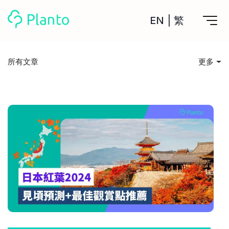
EN
|
繁
Planto功能
所有文章
更多
計劃買樓
所有文章
工具
計劃買樓第一步
全功能記賬
投資入門
管理及分析所有戶口
私人貸款
關於我們
管理MPF戶口
年利率/APR/年息比較
一次過管理所有強積金戶口
投資戶口 (美股)
儲錢貼士
申請清卡數/私人貸款
比較最抵美股投資戶口
Academy
CreFIT x Planto推廣優惠
投資戶口 (港股)
消費娛樂
比較最抵港股投資戶口
投資加密貨幣
Marketplace
比較最抵Crypto交易所
借貸須知
月供股票計劃
比較最抵月供計劃戶口
其他網站
住屋開支
定期存款