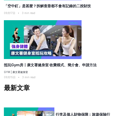
「空中釘」是甚麼？拆解查冊都不會有記錄的二按財技
09月17日
•
3
min read
抵玩Gym房〡康文署健身室 收費模式、簡介會、申請方法
GYM
|
康文署健身室
09月15日
•
3
min read
最新文章
行李及個人財物保障︰旅遊保險行