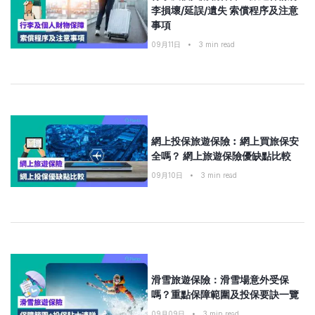
李損壞/延誤/遺失 索償程序及注意
事項
09月11日
•
3
min read
網上投保旅遊保險︰網上買旅保安
全嗎？ 網上旅遊保險優缺點比較
09月10日
•
3
min read
滑雪旅遊保險：滑雪場意外受保
嗎？重點保障範圍及投保要訣一覽
09月09日
•
3
min read