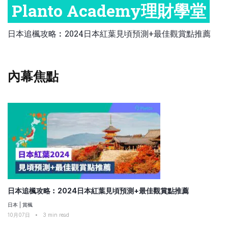
Planto Academy理財學堂
比較定存利率
手機App與理財資訊
信用卡
職場理財
比較各種最優惠信用卡
日本追楓攻略︰2024日本紅葉見頃預測+最佳觀賞點推薦
商業解決方案
保險教室
企業服務
內幕焦點
跨境理財
中小企與創業
日本追楓攻略︰2024日本紅葉見頃預測+最佳觀賞點推薦
日本
|
賞楓
10月07日
•
3
min read