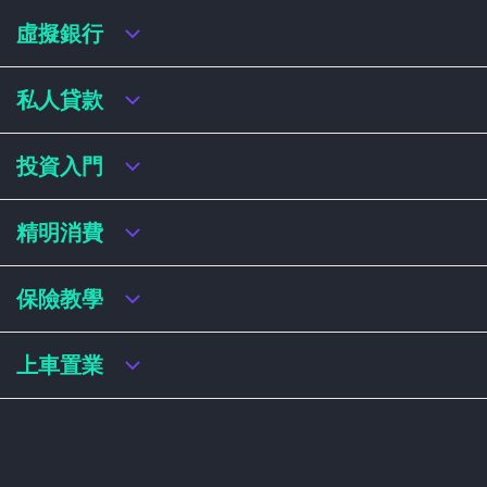
虛擬銀行
虛擬銀行迎新優惠
私人貸款
虛擬銀行存款利率比較
虛擬銀行銀扣賬卡 / 信用卡
私人貸款年利率比較
投資入門
虛擬銀行貸款
網上即批貸款
結餘轉戶
港股戶口收費及迎新優惠
精明消費
稅務貸款
美股戶口收費及迎新優惠
循環貸款
基金平台比較
網購信用卡
保險教學
財務公司貸款
買加密貨幣教學
信用卡迎新優惠比較
NFT入門
飛行里數信用卡
買保險基本概念
上車置業
學生信用卡
儲蓄保險
八達通自動增設信用卡
人壽保險
香港買樓流程
機場貴賓室信用卡
意外保險
居屋懶人包
醫療保險
居屋按揭