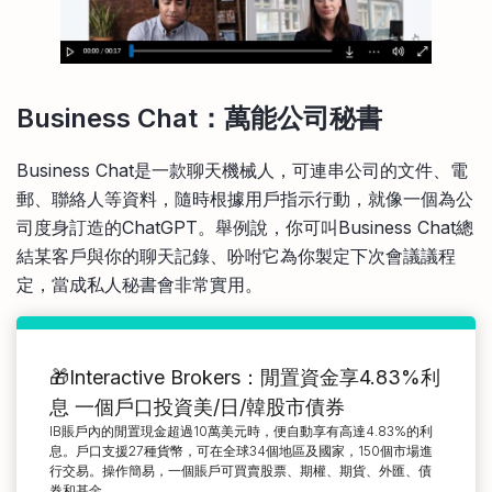
Business Chat：萬能公司秘書
Business Chat是一款聊天機械人，可連串公司的文件、電
郵、聯絡人等資料，隨時根據用戶指示行動，就像一個為公
司度身訂造的ChatGPT。舉例說，你可叫Business Chat總
結某客戶與你的聊天記錄、吩咐它為你製定下次會議議程
定，當成私人秘書會非常實用。
🎁Interactive Brokers：閒置資金享4.83%利
息 一個戶口投資美/日/韓股市債券
IB賬戶內的閒置現金超過10萬美元時，便自動享有高達4.83%的利
息。戶口支援27種貨幣，可在全球34個地區及國家，150個市場進
行交易。操作簡易，一個賬戶可買賣股票、期權、期貨、外匯、債
券和基金。