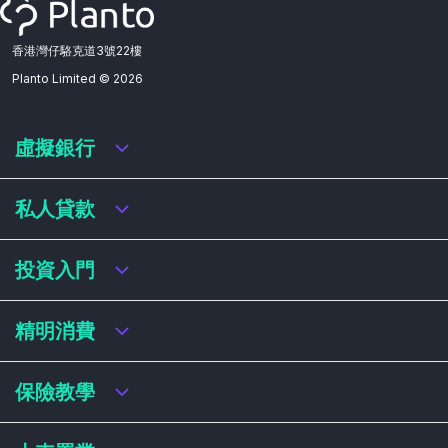
香港灣仔駱克道3號22樓
Planto Limited ©
2026
虛擬銀行
虛擬銀行迎新優惠
私人貸款
虛擬銀行存款利率比較
虛擬銀行銀扣賬卡 / 信用卡
私人貸款年利率比較
投資入門
虛擬銀行貸款
網上即批貸款
結餘轉戶
港股戶口收費及迎新優惠
精明消費
稅務貸款
美股戶口收費及迎新優惠
循環貸款
基金平台比較
網購信用卡
保險教學
財務公司貸款
買加密貨幣教學
信用卡迎新優惠比較
NFT入門
飛行里數信用卡
買保險基本概念