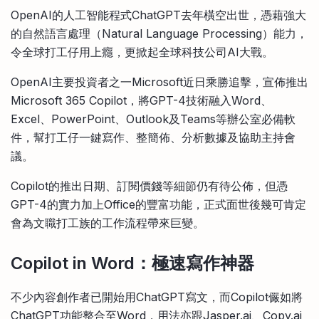
比較定存利率
OpenAI的人工智能程式ChatGPT去年橫空出世，憑藉強大
手機App與理財資訊
信用卡
的自然語言處理（Natural Language Processing）能力，
比較各種最優惠信用卡
令全球打工仔用上癮，更掀起全球科技公司AI大戰。
商業解決方案
OpenAI主要投資者之一Microsoft近日乘勝追擊，宣佈推出
Microsoft 365 Copilot，將GPT-4技術融入Word、
企業服務
Excel、PowerPoint、Outlook及Teams等辦公室必備軟
件，幫打工仔一鍵寫作、整簡佈、分析數據及協助主持會
議。
Copilot的推出日期、訂閱價錢等細節仍有待公佈，但憑
GPT-4的實力加上Office的豐富功能，正式面世後幾可肯定
會為文職打工族的工作流程帶來巨變。
Copilot in Word：極速寫作神器
不少內容創作者已開始用ChatGPT寫文，而Copilot儼如將
ChatGPT功能整合至Word，用法亦跟Jasper.ai、Copy.ai