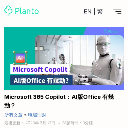
EN
|
繁
Planto功能
計劃買樓
工具
計劃買樓第一步
全功能記賬
管理及分析所有戶口
私人貸款
關於我們
管理MPF戶口
年利率/APR/年息比較
一次過管理所有強積金戶口
投資戶口 (美股)
申請清卡數/私人貸款
比較最抵美股投資戶口
Academy
CreFIT x Planto推廣優惠
投資戶口 (港股)
Microsoft 365 Copilot：AI版Office 有幾
比較最抵港股投資戶口
投資加密貨幣
勁？
Marketplace
比較最抵Crypto交易所
所有文章
»
職場理財
月供股票計劃
比較最抵月供計劃戶口
其他網站
最後更新： 2023年 3月 21日
•
閱讀時間：3分鐘
定期存款