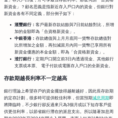
新資金」？顧名思義是指新近存入戶口內的資金，但銀行對
新資金各有不同定義，部分例子如下：
滙豐銀行：
客戶最新存款結餘與7日前結餘對比，所增
加的金額即為「合資格新資金」。
中銀香港：
存款總值與上月月底同一貨幣存款總值對
比所增加之金額，再扣減當月內同一貨幣已享用所有
新資金優惠的本金金額，即為「合資格新資金」。
渣打銀行：
定期戶口開立前3日內透過現金、其他銀行
支票或本票、 電子付款或電匯存入戶口的全新資金。
存款期越長利率不一定越高
銀行理論上希望存戶的資金擺放得越耐越好，因此長存款期
的定存計劃，很多時可提供較佳利率，但當預期
減息周期
即
將降臨時，不少銀行卻反過來只為3個月或以下短存客戶提
供更佳利率，以節省銀行潛在的派息支出。所以隨著加息周