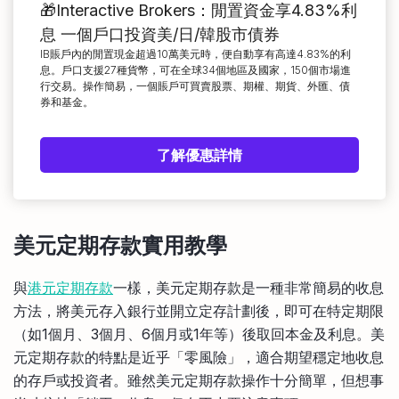
🎁Interactive Brokers：閒置資金享4.83%利
息 一個戶口投資美/日/韓股市債券
IB賬戶內的閒置現金超過10萬美元時，便自動享有高達4.83%的利
息。戶口支援27種貨幣，可在全球34個地區及國家，150個市場進
行交易。操作簡易，一個賬戶可買賣股票、期權、期貨、外匯、債
券和基金。
了解優惠詳情
美元定期存款實用教學
與
港元定期存款
一樣，美元定期存款是一種非常簡易的收息
方法，將美元存入銀行並開立定存計劃後，即可在特定期限
（如1個月、3個月、6個月或1年等）後取回本金及利息。美
元定期存款的特點是近乎「零風險」，適合期望穩定地收息
的存戶或投資者。雖然美元定期存款操作十分簡單，但想事