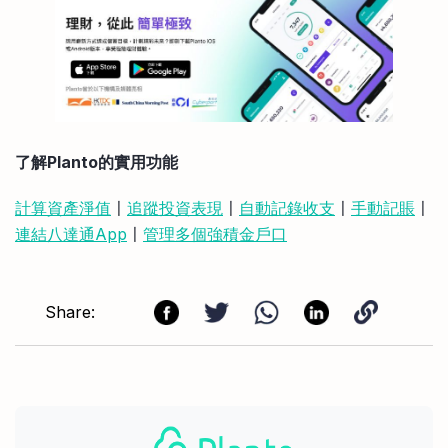
了解Planto的實用功能
計算資產淨值
〡
追蹤投資表現
〡
自動記錄收支
〡
手動記賬
〡
連結八達通App
〡
管理多個強積金戶口
Share: