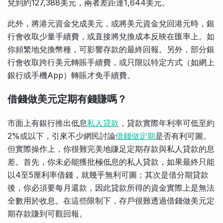
兌到約127,388美元，兩者差距達1,644美元。
此外，將港元資金兌成美元，或將美元資金兌回港元時，銀
行會收取少量手續費，或直接將兌換成本反映在匯率上。如
你頻繁地兌換幣種，可影響存款的最終回報。另外，部分銀
行會收取跨行美元轉賬手續費，或只限以特定方式（如網上
銀行或手機App）轉賬才免手續費。
借錢做美元定期有錢賺嗎？
市面上有銀行推出低息
私人貸款
，貸款實際年利率可低至約
2%或以下，引來不少網民討論
借錢做定期
是否有利可圖。
但實際操作上，你很難完美地賺足定期存款與私人貸款的息
差。首先，你未必能獲批極低息的私人貸款，如果最終只能
以4至5厘利率借錢，就幾乎無利可圖；其次是借分期貸款
後，你必須要每月還款，因此貸款所得的資金實際上是無法
全數用於收息。在這些限制下，存戶很難透過借錢做美元定
期存款賺到可觀回報。