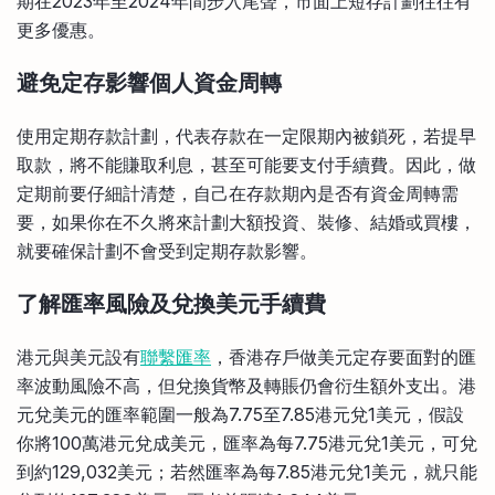
期在2023年至2024年間步入尾聲，市面上短存計劃往往有
更多優惠。
避免定存影響個人資金周轉
使用定期存款計劃，代表存款在一定限期內被鎖死，若提早
取款，將不能賺取利息，甚至可能要支付手續費。因此，做
定期前要仔細計清楚，自己在存款期內是否有資金周轉需
要，如果你在不久將來計劃大額投資、裝修、結婚或買樓，
就要確保計劃不會受到定期存款影響。
了解匯率風險及兌換美元手續費
港元與美元設有
聯繫匯率
，香港存戶做美元定存要面對的匯
率波動風險不高，但兌換貨幣及轉賬仍會衍生額外支出。港
元兌美元的匯率範圍一般為7.75至7.85港元兌1美元，假設
你將100萬港元兌成美元，匯率為每7.75港元兌1美元，可兌
到約129,032美元；若然匯率為每7.85港元兌1美元，就只能