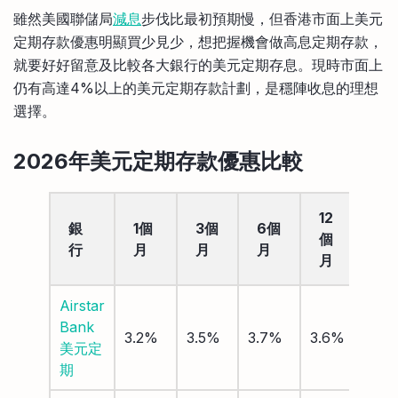
比較定存利率
雖然美國聯儲局
減息
步伐比最初預期慢，但香港市面上美元
手機App與理財資訊
信用卡
定期存款優惠明顯買少見少，想把握機會做高息定期存款，
比較各種最優惠信用卡
就要好好留意及比較各大銀行的美元定期存息。現時市面上
商業解決方案
仍有高達4%以上的美元定期存款計劃，是穩陣收息的理想
選擇。
企業服務
2026年美元定期存款優惠比較
12
銀
1個
3個
6個
個
行
月
月
月
月
Airstar
Bank
3.2%
3.5%
3.7%
3.6%
美元定
期