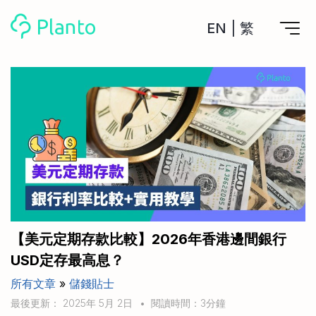
EN
|
繁
Planto功能
計劃買樓
工具
計劃買樓第一步
全功能記賬
管理及分析所有戶口
私人貸款
關於我們
管理MPF戶口
年利率/APR/年息比較
一次過管理所有強積金戶口
投資戶口 (美股)
申請清卡數/私人貸款
比較最抵美股投資戶口
Academy
CreFIT x Planto推廣優惠
投資戶口 (港股)
【美元定期存款比較】2026年香港邊間銀行
比較最抵港股投資戶口
投資加密貨幣
USD定存最高息？
Marketplace
比較最抵Crypto交易所
所有文章
»
儲錢貼士
月供股票計劃
比較最抵月供計劃戶口
其他網站
最後更新： 2025年 5月 2日
•
閱讀時間：3分鐘
定期存款