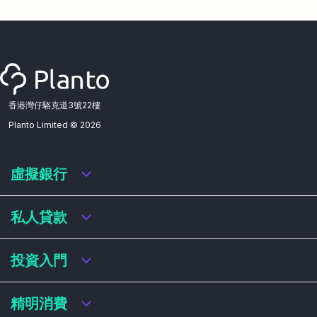
香港灣仔駱克道3號22樓
Planto Limited ©
2026
虛擬銀行
虛擬銀行迎新優惠
私人貸款
虛擬銀行存款利率比較
虛擬銀行銀扣賬卡 / 信用卡
私人貸款年利率比較
投資入門
虛擬銀行貸款
網上即批貸款
結餘轉戶
港股戶口收費及迎新優惠
精明消費
稅務貸款
美股戶口收費及迎新優惠