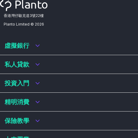
香港灣仔駱克道3號22樓
Planto Limited ©
2026
虛擬銀行
虛擬銀行迎新優惠
私人貸款
虛擬銀行存款利率比較
虛擬銀行銀扣賬卡 / 信用卡
私人貸款年利率比較
投資入門
虛擬銀行貸款
網上即批貸款
結餘轉戶
港股戶口收費及迎新優惠
精明消費
稅務貸款
美股戶口收費及迎新優惠
循環貸款
基金平台比較
網購信用卡
保險教學
財務公司貸款
買加密貨幣教學
信用卡迎新優惠比較
NFT入門
飛行里數信用卡
買保險基本概念