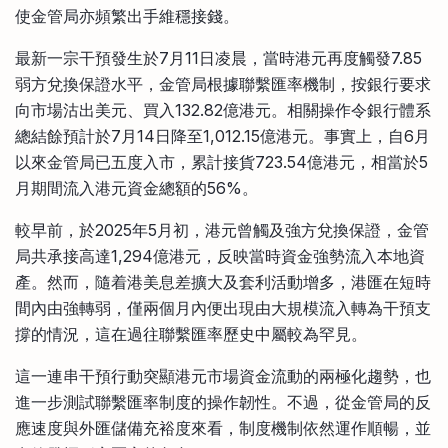
使金管局亦頻繁出手維穩接錢。
最新一宗干預發生於7月11日凌晨，當時港元再度觸發7.85
弱方兌換保證水平，金管局根據聯繫匯率機制，按銀行要求
向市場沽出美元、買入132.82億港元。相關操作令銀行體系
總結餘預計於7月14日降至1,012.15億港元。事實上，自6月
以來金管局已五度入市，累計接貨723.54億港元，相當於5
月期間流入港元資金總額的56%。
較早前，於2025年5月初，港元曾觸及強方兌換保證，金管
局共承接高達1,294億港元，反映當時資金強勢流入本地資
產。然而，隨着港美息差擴大及套利活動增多，港匯在短時
間內由強轉弱，僅兩個月內便出現由大規模流入轉為干預支
撐的情況，這在過往聯繫匯率歷史中屬較為罕見。
這一連串干預行動突顯港元市場資金流動的兩極化趨勢，也
進一步測試聯繫匯率制度的操作韌性。不過，從金管局的反
應速度與外匯儲備充裕度來看，制度機制依然運作順暢，並