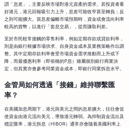
謂「息差」，主要反映市場對港元資產的需求。若投資者看
好港元，港元回報吸引力上升，息差可能收窄甚至轉負；反
之則可能擴大。當息差偏離市場預期時，資金或會流向利率
較高的貨幣，以進行「套息交易」，從而賺取利差。
至於市民較常接觸的零售利率，例如定期存款或貸款利率，
則是由銀行根據市場供求、自身資金成本及業務策略作出調
整。其中定期存款利率會受市場資金需求推動而上升或下
降，而最優惠利率（即俗稱的P息）雖屬個別銀行商業決
定，但其實亦會參考同業資金成本，即銀行同業拆息水平。
金管局如何透過「接錢」維持聯繫匯
率？
在美國加息周期下，港元與美元之間的息差擴大，往往會促
使資金由港元流向美元，導致港元轉弱。為抑制資金流出及
穩定匯率，港元拆息（HIBOR）通常亦會隨着美國利率上