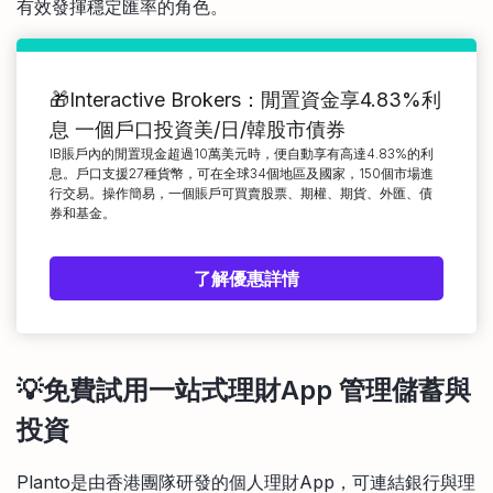
有效發揮穩定匯率的角色。
🎁Interactive Brokers：閒置資金享4.83%利
息 一個戶口投資美/日/韓股市債券
IB賬戶內的閒置現金超過10萬美元時，便自動享有高達4.83%的利
息。戶口支援27種貨幣，可在全球34個地區及國家，150個市場進
行交易。操作簡易，一個賬戶可買賣股票、期權、期貨、外匯、債
券和基金。
了解優惠詳情
💡免費試用一站式理財App 管理儲蓄與
投資
Planto是由香港團隊研發的個人理財App，可連結銀行與理