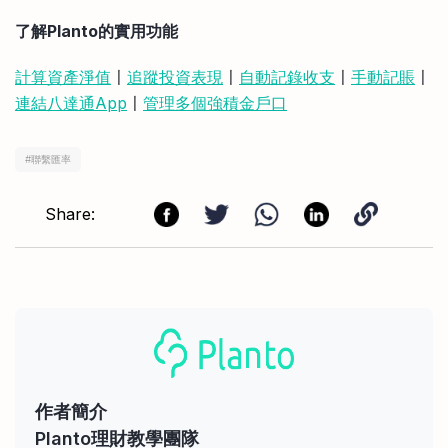
了解Planto的實用功能
計算資產淨值
〡
追蹤投資表現
〡
自動記錄收支
〡
手動記賬
〡
連結八達通App
〡
管理多個強積金戶口
#
聯繫匯率
Share:
作者簡介
Planto理財教學團隊