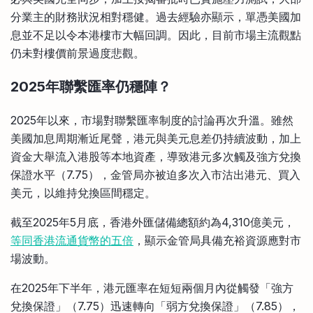
分業主的財務狀況相對穩健。過去經驗亦顯示，單憑美國加
息並不足以令本港樓市大幅回調。因此，目前市場主流觀點
仍未對樓價前景過度悲觀。
2025年聯繫匯率仍穩陣？
2025年以來，市場對聯繫匯率制度的討論再次升溫。雖然
美國加息周期漸近尾聲，港元與美元息差仍持續波動，加上
資金大舉流入港股等本地資產，導致港元多次觸及強方兌換
保證水平（7.75），金管局亦被迫多次入市沽出港元、買入
美元，以維持兌換區間穩定。
截至2025年5月底，香港外匯儲備總額約為4,310億美元，
等同香港流通貨幣的五倍
，顯示金管局具備充裕資源應對市
場波動。
在2025年下半年，港元匯率在短短兩個月內從觸發「強方
兌換保證」（7.75）迅速轉向「弱方兌換保證」（7.85），