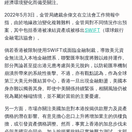
經濟環境變化而備受關注。
2022年5月3日，金管局總裁余偉文在立法會工作簡報中
指，由於地緣政治變化複雜難料，金管局對不同情況作出預
案，其中包括香港被凍結資產或被移出
SWIFT
（環球銀行
金融電訊協會）。
倘若香港被限制使用SWIFT或面臨金融制裁，導致美元資
金無法流入本地金融體系，聯繫匯率制度將難以維持運作。
部分輿論甚至提出港元應考慮與美元脫鉤，以防範匯率機制
崩潰所帶來的系統性衝擊。不過，亦有觀點認為，作為全球
第三大美元外匯結算中心，香港一旦出現金融動盪，美國本
身亦難以獨善其身。即使中美關係持續緊張，相關風險仍被
視為屬於極端情境，並不屬於當前的主要憂慮。
另一方面，市場亦關注美國加息對本港按揭供款壓力及資產
價格的潛在影響。有意見擔心息口上升將增加業主的供樓負
擔，或引發資產價格調整。然而，事實上香港的加息步伐未
必與美國完全同步，加上按揭審批時已實施壓力測試，大部