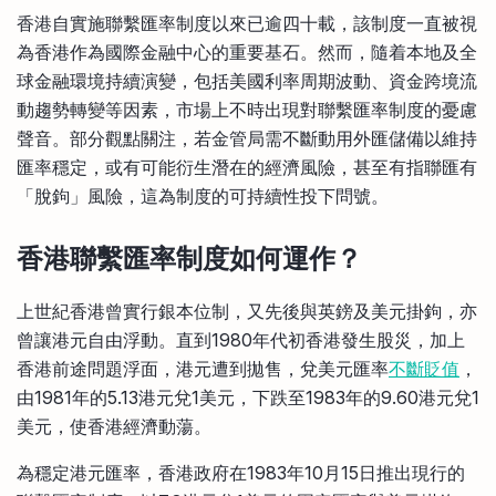
比較定存利率
香港自實施聯繫匯率制度以來已逾四十載，該制度一直被視
手機App與理財資訊
信用卡
為香港作為國際金融中心的重要基石。然而，隨着本地及全
比較各種最優惠信用卡
球金融環境持續演變，包括美國利率周期波動、資金跨境流
商業解決方案
動趨勢轉變等因素，市場上不時出現對聯繫匯率制度的憂慮
聲音。部分觀點關注，若金管局需不斷動用外匯儲備以維持
企業服務
匯率穩定，或有可能衍生潛在的經濟風險，甚至有指聯匯有
「脫鉤」風險，這為制度的可持續性投下問號。
香港聯繫匯率制度如何運作？
上世紀香港曾實行銀本位制，又先後與英鎊及美元掛鉤，亦
曾讓港元自由浮動。直到1980年代初香港發生股災，加上
香港前途問題浮面，港元遭到拋售，兌美元匯率
不斷貶值
，
由1981年的5.13港元兌1美元，下跌至1983年的9.60港元兌1
美元，使香港經濟動蕩。
為穩定港元匯率，香港政府在1983年10月15日推出現行的