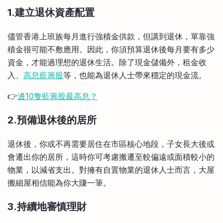
1.建立退休資產配置
儘管香港上班族每月進行強積金供款，但講到退休，單靠強
積金很可能不敷應用。因此，你須預算退休後每月要有多少
資金，才能過理想的退休生活。除了現金儲備外，租金收
入、
高息藍籌股
等，也能為退休人士帶來穩定的現金流。
👉
邊10隻藍籌股最高息？
2.預備退休後的居所
退休後，你或不再需要居住在市區核心地段，子女長大後或
會遷出你的居所，這時你可考慮搬遷至較偏遠或面積較小的
物業，以減省支出。對擁有自置物業的退休人士而言，大屋
搬細屋相信能為你大賺一筆。
3.持續地審慎理財