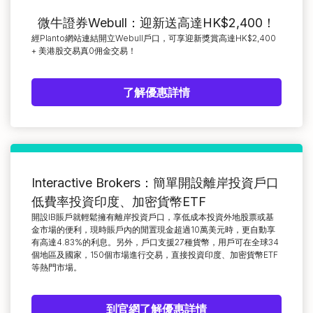
微牛證券Webull：迎新送高達HK$2,400！
經Planto網站連結開立Webull戶口，可享迎新獎賞高達HK$2,400
+ 美港股交易真0佣金交易！
了解優惠詳情
Interactive Brokers：簡單開設離岸投資戶口
低費率投資印度、加密貨幣ETF
開設IB賬戶就輕鬆擁有離岸投資戶口，享低成本投資外地股票或基
金市場的便利，現時賬戶內的閒置現金超過10萬美元時，更自動享
有高達4.83%的利息。另外，戶口支援27種貨幣，用戶可在全球34
個地區及國家，150個市場進行交易，直接投資印度、加密貨幣ETF
等熱門市場。
到官網了解優惠詳情