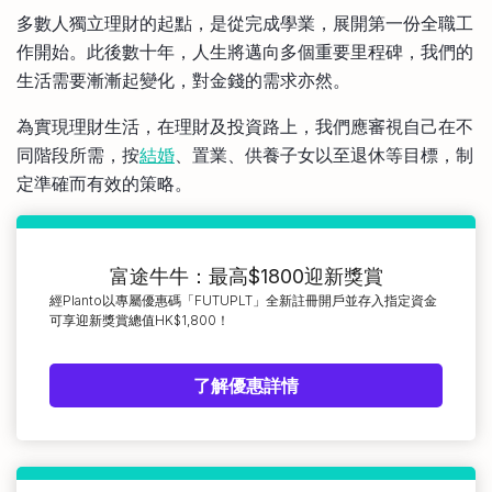
比較定存利率
多數人獨立理財的起點，是從完成學業，展開第一份全職工
手機App與理財資訊
信用卡
作開始。此後數十年，人生將邁向多個重要里程碑，我們的
比較各種最優惠信用卡
生活需要漸漸起變化，對金錢的需求亦然。
商業解決方案
為實現理財生活，在理財及投資路上，我們應審視自己在不
同階段所需，按
結婚
、置業、供養子女以至退休等目標，制
企業服務
定準確而有效的策略。
富途牛牛：最高$1800迎新獎賞
經Planto以專屬優惠碼「FUTUPLT」全新註冊開戶並存入指定資金
可享迎新獎賞總值HK$1,800！
了解優惠詳情