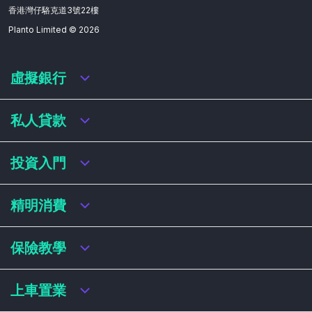
香港灣仔駱克道3號22樓
Planto Limited ©
2026
虛擬銀行
虛擬銀行迎新優惠
私人貸款
虛擬銀行存款利率比較
虛擬銀行銀扣賬卡 / 信用卡
私人貸款年利率比較
投資入門
虛擬銀行貸款
網上即批貸款
結餘轉戶
港股戶口收費及迎新優惠
精明消費
稅務貸款
美股戶口收費及迎新優惠
循環貸款
基金平台比較
網購信用卡
保險教學
財務公司貸款
買加密貨幣教學
信用卡迎新優惠比較
NFT入門
飛行里數信用卡
買保險基本概念
上車置業
學生信用卡
儲蓄保險