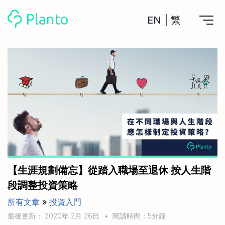
EN
|
繁
Planto功能
計劃買樓
工具
計劃買樓第一步
全功能記賬
管理及分析所有戶口
私人貸款
關於我們
管理MPF戶口
年利率/APR/年息比較
一次過管理所有強積金戶口
投資戶口 (美股)
申請清卡數/私人貸款
比較最抵美股投資戶口
Academy
CreFIT x Planto推廣優惠
投資戶口 (港股)
【生涯規劃備忘】從踏入職場至退休 按人生階
比較最抵港股投資戶口
投資加密貨幣
段調整投資策略
Marketplace
比較最抵Crypto交易所
所有文章
»
投資入門
月供股票計劃
比較最抵月供計劃戶口
其他網站
最後更新： 2020年 2月 26日
•
閱讀時間：5分鐘
定期存款