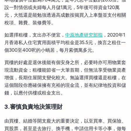
設一對情侶或夫婦每人月儲1萬元，5年後可得資金120萬
元，大抵還是能勉強透過高成數按揭買入上車盤並支付相關
稅項、雜費、裝修費等。
如選擇租樓，支出亦不便宜，
中原地產研究部指
，2020年1
月香港私人住宅實用面積平均租金是35.5元，換言之租住一
個300至400呎的小蝸居，每月索價萬多元。
買樓的好處是退休後能有個安身之所，必要時亦可用物業套
現流動資金；租樓能節省一大筆首期，但無法享受物業資產
增值，長期住屋開支變化較大。無論選擇買樓還是租樓，在
這個階段你應確保擁有充裕的現金流，並有紀律地投資和儲
錢，以應付供樓或租金支出。
3.審慎負責地決策理財
由買樓、結婚等開支龐大的重要決定，以至買車、買保險、
買股票，甚至是去旅行、換手機，申請信用卡等小事，做每