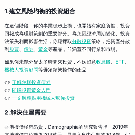
1.建立風險均衡的投資組合
在這個階段，你的事業穩步上揚，也開始有家庭負擔，投資
回報成為理財策劃的重要部分。為免因經濟周期變化、投資
決策失利而影響生活，你應採取
分散投資
策略，把資產分散
到
股票
、
債券
、
黃金
等產品，並涵蓋不同行業和市場。
如果你未能分配太多時間來投資，不妨留意
收息股
、
ETF
、
機械人投資顧問
等毋須頻繁操作的產品。
👉
了解怎樣投資債券
👉
即睇投資黃金入門
👉
一文解釋點用機械人幫你投資
2.解決住屋需要
香港樓價極奇昂貴，Demographia的研究報告指，2019年
本地樓價中位數為704萬元，是年入息中位數的20.8倍。假