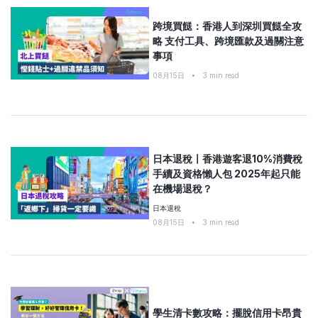
跨境買餸：香港人到深圳買餸全攻
略 支付工具、跨境匯款及過關注意
事項
08月15日
•
3
min read
日本退稅〡香港遊客退10%消費稅
手續及資格懶人包 2025年起只能
在機場退稅？
日本退稅
08月15日
•
3
min read
學生清卡數攻略：擺脫信用卡昂貴