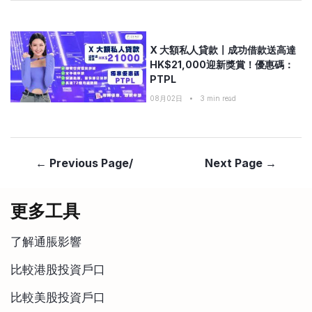
X 大額私人貸款〡成功借款送高達
HK$21,000迎新獎賞！優惠碼：
PTPL
08月02日
•
3
min read
← Previous Page/
Next Page →
更多工具
了解通脹影響
比較港股投資戶口
比較美股投資戶口