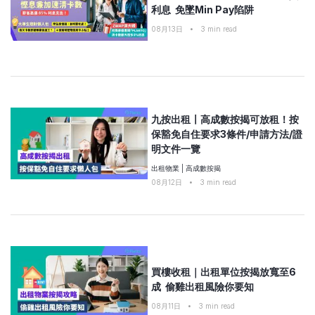
利息 免墜Min Pay陷阱
08月13日
•
3
min read
九按出租〡高成數按揭可放租！按
保豁免自住要求3條件/申請方法/證
明文件一覽
出租物業
|
高成數按揭
08月12日
•
3
min read
買樓收租｜出租單位按揭放寬至6
成 偷雞出租風險你要知
08月11日
•
3
min read