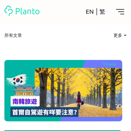
EN
|
繁
Planto功能
所有文章
更多
計劃買樓
所有文章
工具
計劃買樓第一步
全功能記賬
投資入門
管理及分析所有戶口
私人貸款
關於我們
管理MPF戶口
年利率/APR/年息比較
一次過管理所有強積金戶口
投資戶口 (美股)
儲錢貼士
申請清卡數/私人貸款
比較最抵美股投資戶口
Academy
CreFIT x Planto推廣優惠
投資戶口 (港股)
消費娛樂
比較最抵港股投資戶口
投資加密貨幣
Marketplace
比較最抵Crypto交易所
借貸須知
月供股票計劃
比較最抵月供計劃戶口
其他網站
住屋開支
定期存款