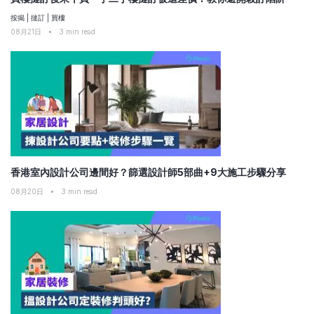
按揭
|
撻訂
|
買樓
08月21日
•
3
min read
香港室內設計公司邊間好？篩選設計師5部曲+9大施工步驟分享
08月20日
•
3
min read