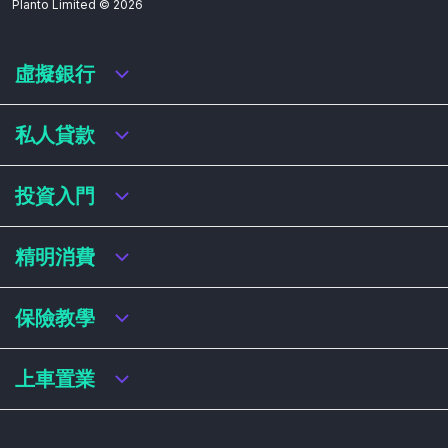
Planto Limited ©
2026
虛擬銀行
虛擬銀行迎新優惠
私人貸款
虛擬銀行存款利率比較
虛擬銀行銀扣賬卡 / 信用卡
私人貸款年利率比較
投資入門
虛擬銀行貸款
網上即批貸款
結餘轉戶
港股戶口收費及迎新優惠
精明消費
稅務貸款
美股戶口收費及迎新優惠
循環貸款
基金平台比較
網購信用卡
保險教學
財務公司貸款
買加密貨幣教學
信用卡迎新優惠比較
NFT入門
飛行里數信用卡
買保險基本概念
上車置業
學生信用卡
儲蓄保險
八達通自動增設信用卡
人壽保險
香港買樓流程