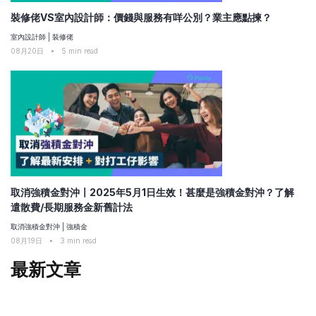
裝修佬VS室內設計師：價錢與服務有咩公別？業主應點揀？
室內設計師
|
裝修佬
08月20日
•
5
min read
取消強積金對沖〡2025年5月1日生效！甚麼是強積金對沖？了解
遣散費/長期服務金新舊計法
取消強積金對沖
|
強積金
08月19日
•
3
min read
最新文章