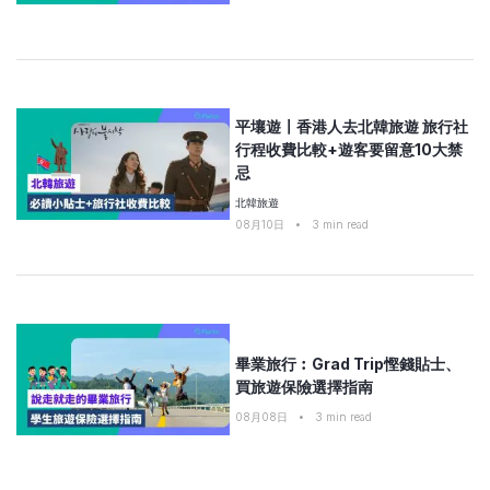
平壤遊〡香港人去北韓旅遊 旅行社
行程收費比較+遊客要留意10大禁
忌
北韓旅遊
08月10日
•
3
min read
畢業旅行︰Grad Trip慳錢貼士、
買旅遊保險選擇指南
08月08日
•
3
min read