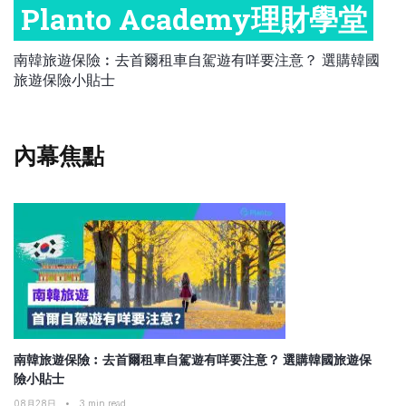
Planto Academy理財學堂
比較定存利率
手機App與理財資訊
信用卡
職場理財
比較各種最優惠信用卡
南韓旅遊保險︰去首爾租車自駕遊有咩要注意？ 選購韓國
旅遊保險小貼士
商業解決方案
保險教室
企業服務
跨境理財
內幕焦點
中小企與創業
南韓旅遊保險︰去首爾租車自駕遊有咩要注意？ 選購韓國旅遊保
險小貼士
08月28日
•
3
min read