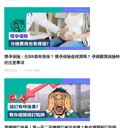
懷孕保險︰生BB都有得保？ 懷孕保險值得買嗎？ 孕婦購買保險時
的注意事項
08月22日
•
3
min read
買樓撻訂後果〡買一手二手樓撻訂被追差價？教你避開殺訂陷阱