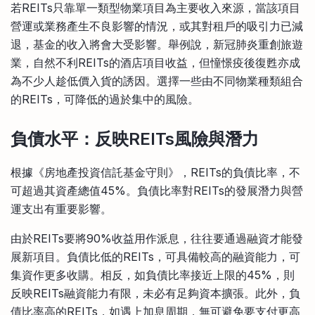
若REITs只靠單一類型物業項目為主要收入來源，當該項目
營運或業務產生不良影響的情況，或其對租戶的吸引力已減
退，基金的收入將會大受影響。舉例說，新冠肺炎重創旅遊
業，自然不利REITs的酒店項目收益，但憧憬疫後復甦亦成
為不少人趁低價入貨的誘因。選擇一些由不同物業種類組合
的REITs，可降低的過於集中的風險。
負債水平：反映REITs風險與潛力
根據《房地產投資信託基金守則》，REITs的負債比率，不
可超過其資產總值45%。負債比率對REITs的發展潛力與營
運支出有重要影響。
由於REITs要將90%收益用作派息，往往要通過融資才能發
展新項目。負債比低的REITs，可具備較高的融資能力，可
集資作更多收購。相反，如負債比率接近上限的45%，則
反映REITs融資能力有限，未必有足夠資本擴張。此外，負
債比率高的REITs，如遇上加息周期，無可避免要支付更高