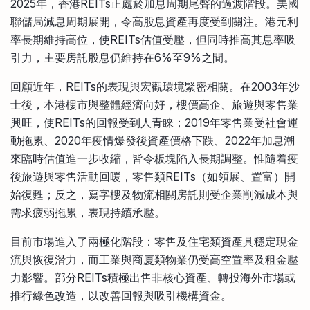
2025年，香港REITs正處於加息周期尾聲的過渡階段。美國
聯儲局減息周期展開，令高股息資產再度受到關注。港元利
率長期維持高位，使REITs估值受壓，但同時推高其息率吸
引力，主要房託股息仍維持在6%至9%之間。
回顧近年，REITs的表現與宏觀環境緊密相關。在2003年沙
士後，本港樓市與整體經濟向好，樓價高企、旅遊與零售業
興旺，使REITs的回報受到人青睞；2019年零售業受社會運
動拖累、2020年疫情爆發後資產價格下跌、2022年加息潮
來臨時估值進一步收縮，皆令板塊陷入長期調整。惟隨着疫
後旅遊與零售活動回暖，零售類REITs（如領展、置富）開
始復甦；反之，寫字樓及物流相關房託則受企業削減成本與
需求疲弱拖累，表現持續承壓。
目前市場進入了兩極化階段：零售及住宅類資產具穩定現金
流與恢復潛力，而工業與商廈類物業仍受高空置率及租金壓
力影響。部分REITs積極出售非核心資產、轉投海外市場或
推行綠色改造，以改善回報與吸引機構資金。