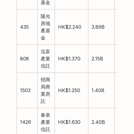
基金
陽光
房地
435
HK$2.240
3.89B
12.28
產基
金
泓富
808
產業
HK$1.370
2.15B
8.36%
信託
招商
局商
1503
HK$1.250
1.40B
8.62%
業房
託
春泉
1426
產業
HK$1.630
2.40B
9.33%
信託