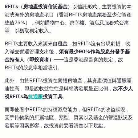
比較定存利率
REITs（房地產投資信託基金）
以信託形式，主要投資於本
手機App與理財資訊
信用卡
港或海外的房地產項目（香港REITs房地產業務至少佔資產
比較各種最優惠信用卡
總值75%），例如購物中心、寫字樓、酒店及服務式公寓
商業解決方案
等，以獲取穩定收入。
REITs主要收入來源來自
租金
，如REITs沒有出現虧損，收
企業服務
入減去營運管理支出後，
須有最少90%作為股息分發予基
金持有人（即投資者）
——這是香港證監會的規定，故
REITs的股息率相當吸引。
此外，由於REITs投資在實體房地產，其資產價值與通脹關
連性高，即是說收益往往是與經濟發展呈正比例，故
不少人
視REITs為
抗通脹
投資工具
。
而即使看中REITs的持續派息能力，但REITs的收益狀況，
受手持物業的所屬地區、類型、質素以及基金的營運狀況及
發展等因素影響，故投資前要看清楚以下幾點。