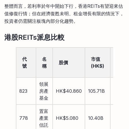
整體而言，若利率於年中開始下行，香港REITs有望迎來估
值修復行情；但在經濟復甦未明、租金增長有限的情況下，
投資者仍需關注板塊內部分化趨勢。
港股REITs派息比較
股息
代
名
市值
股價
率
號
稱
(HK$)
(%)
領展
823
房產
HK$40.860
105.71B
6.67%
基金
置富
778
產業
HK$5.080
10.40B
7.04%
信託