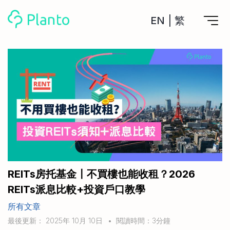
EN
|
繁
Planto功能
計劃買樓
工具
計劃買樓第一步
全功能記賬
管理及分析所有戶口
私人貸款
關於我們
管理MPF戶口
年利率/APR/年息比較
一次過管理所有強積金戶口
投資戶口 (美股)
申請清卡數/私人貸款
比較最抵美股投資戶口
Academy
CreFIT x Planto推廣優惠
投資戶口 (港股)
REITs房托基金〡不買樓也能收租？2026
比較最抵港股投資戶口
投資加密貨幣
REITs派息比較+投資戶口教學
Marketplace
比較最抵Crypto交易所
所有文章
月供股票計劃
比較最抵月供計劃戶口
其他網站
最後更新： 2025年 10月 10日
•
閱讀時間：3分鐘
定期存款