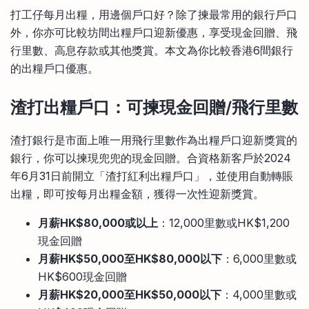
比較定存利率
打工仔每月出糧，用邊個戶口好？除了揀最常用的銀行戶口
手機App與理財資訊
信用卡
外，你亦可比較坊間出糧戶口迎新優惠，享受現金回贈、飛
比較各種最優惠信用卡
行里數、高息存款或其他獎賞。本文為你比較香港6間銀行
商業解決方案
的出糧戶口優惠。
企業服務
渣打出糧戶口：可揀現金回贈/飛行里數
渣打銀行是市面上唯一用飛行里數作為出糧戶口迎新獎賞的
銀行，你可以揀現兜兜的現金回贈。合資格新客戶於2024
年6月31日前開立「渣打紅利出糧戶口」，並使用自動轉賬
出糧，即可按每月出糧金額，獲得一次性迎新獎賞。
月薪HK$80,000或以上
：12,000里數或HK$1,200
現金回贈
月薪HK$50,000至HK$80,000以下
：6,000里數或
HK$600現金回贈
月薪HK$20,000至HK$50,000以下
：4,000里數或