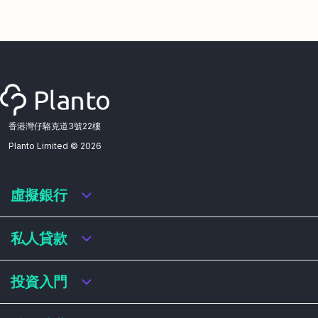
香港灣仔駱克道3號22樓
Planto Limited ©
2026
虛擬銀行
虛擬銀行迎新優惠
私人貸款
虛擬銀行存款利率比較
虛擬銀行銀扣賬卡 / 信用卡
私人貸款年利率比較
投資入門
虛擬銀行貸款
網上即批貸款
結餘轉戶
港股戶口收費及迎新優惠