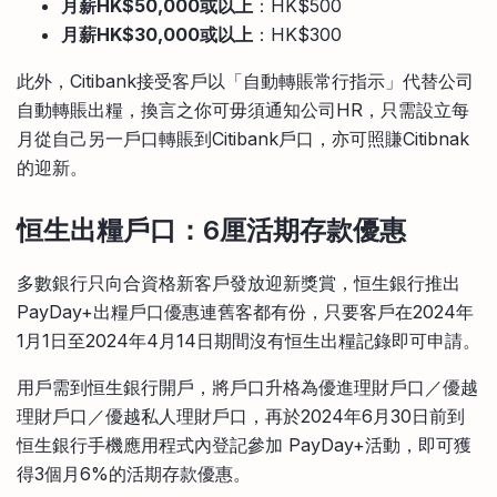
月薪HK$50,000或以上
：HK$500
月薪HK$30,000或以上
：HK$300
此外，Citibank接受客戶以「自動轉賬常行指示」代替公司
自動轉賬出糧，換言之你可毋須通知公司HR，只需設立每
月從自己另一戶口轉賬到Citibank戶口，亦可照賺Citibnak
的迎新。
恒生出糧戶口：6厘活期存款優惠
多數銀行只向合資格新客戶發放迎新獎賞，恒生銀行推出
PayDay+出糧戶口優惠連舊客都有份，只要客戶在2024年
1月1日至2024年4月14日期間沒有恒生出糧記錄即可申請。
用戶需到恒生銀行開戶，將戶口升格為優進理財戶口／優越
理財戶口／優越私人理財戶口，再於2024年6月30日前到
恒生銀行手機應用程式內登記參加 PayDay+活動，即可獲
得3個月6%的活期存款優惠。