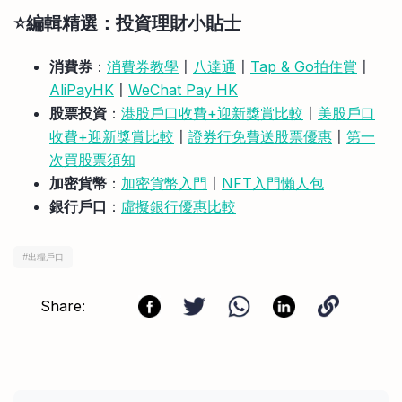
⭐️編輯精選：投資理財小貼士
消費券
：
消費券教學
〡
八達通
〡
Tap & Go拍住賞
〡
AliPayHK
〡
WeChat Pay HK
股票投資
：
港股戶口收費+迎新獎賞比較
〡
美股戶口
收費+迎新獎賞比較
〡
證券行免費送股票優惠
〡
第一
次買股票須知
加密貨幣
：
加密貨幣入門
〡
NFT入門懶人包
銀行戶口
：
虛擬銀行優惠比較
#
出糧戶口
Share: