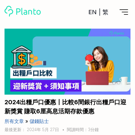
EN
|
繁
Planto功能
計劃買樓
工具
計劃買樓第一步
全功能記賬
管理及分析所有戶口
私人貸款
關於我們
管理MPF戶口
年利率/APR/年息比較
一次過管理所有強積金戶口
投資戶口 (美股)
申請清卡數/私人貸款
比較最抵美股投資戶口
Academy
CreFIT x Planto推廣優惠
投資戶口 (港股)
2024出糧戶口優惠〡比較6間銀行出糧戶口迎
比較最抵港股投資戶口
投資加密貨幣
新獎賞 賺取6厘高息活期存款優惠
Marketplace
比較最抵Crypto交易所
所有文章
»
儲錢貼士
月供股票計劃
比較最抵月供計劃戶口
其他網站
最後更新： 2024年 5月 27日
•
閱讀時間：3分鐘
定期存款