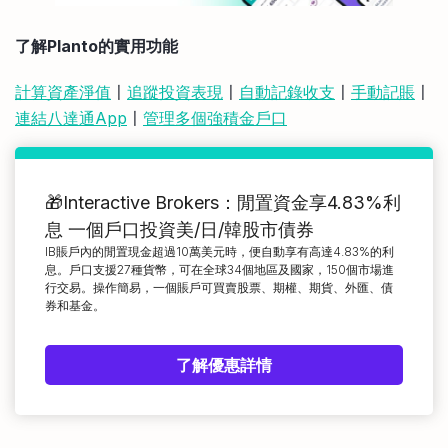
了解Planto的實用功能
計算資產淨值
〡
追蹤投資表現
〡
自動記錄收支
〡
手動記賬
〡
連結八達通App
〡
管理多個強積金戶口
🎁Interactive Brokers：閒置資金享4.83%利
息 一個戶口投資美/日/韓股市債券
IB賬戶內的閒置現金超過10萬美元時，便自動享有高達4.83%的利
息。戶口支援27種貨幣，可在全球34個地區及國家，150個市場進
行交易。操作簡易，一個賬戶可買賣股票、期權、期貨、外匯、債
券和基金。
了解優惠詳情