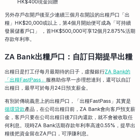
HK$400現金回贈
另外存戶在開戶後至少連續三個月在開設的出糧戶口「出
糧」HK$20,000或以上，第4個月開始便可成為「可持續
發展儲蓄戶口」 ，首HK$500,000可享12個月2.875%活期
存款年利率。
ZA Bank出糧戶口：自訂日期提早出糧
出糧日是打工仔每月最期待的日子，虛擬銀行
ZA Bank的
「出糧FastPass」
服務助你早一步理想達到，還可以自訂
出糧日，最早可於每月24日預支薪金。
有別於傳統義意上的出糧戶口，「出糧FastPass」其實是
循環貸款
產品，在公司出糧日前，ZA Bank會向客戶預支薪
金，客戶只要在公司出糧日後7日內還款，就不會被收取任
何利息。現時ZA Bank活期存款年利率高達0.55%，提早出
糧後把資金留在ZA戶口，可淨賺利息。