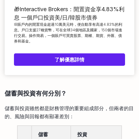
🎁Interactive Brokers：閒置資金享4.83%利
息 一個戶口投資美/日/韓股市債券
IB賬戶內的閒置現金超過10萬美元時，便自動享有高達4.83%的利
息。戶口支援27種貨幣，可在全球34個地區及國家，150個市場進
行交易。操作簡易，一個賬戶可買賣股票、期權、期貨、外匯、債
券和基金。
了解優惠詳情
儲蓄與投資有何分別？
儲蓄與投資雖然都是財務管理的重要組成部分，但兩者的目
的、風險與回報都有顯著差別：
儲蓄
投資