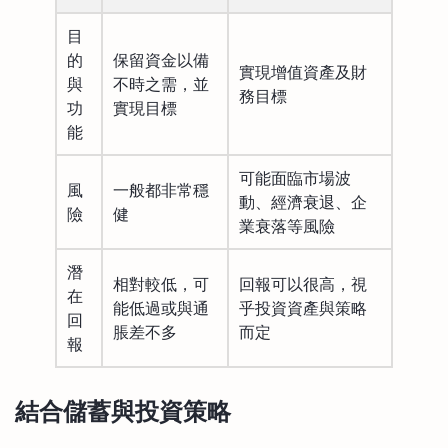
目
的
保留資金以備
實現增值資產及財
與
不時之需，並
務目標
功
實現目標
能
可能面臨市場波
風
一般都非常穩
動、經濟衰退、企
險
健
業衰落等風險
潛
相對較低，可
回報可以很高，視
在
能低過或與通
乎投資資產與策略
回
脹差不多
而定
報
結合儲蓄與投資策略