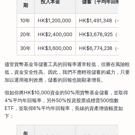
投入本金
儲蓄（
平均年回報
4%）
期
10年
HK$1,200,000
HK$1,491,348（+22.7
20年
HK$2,400,000
HK$3,678,925（+52.8
30年
HK$3,600,000
HK$6,774,238（+92.7
儘管貨幣基金等儲蓄工具的回報率通常較低，但勝在風險較
低，資金安全性高。因此，我們不應輕視儲蓄的威力，只要
加以運用複利效應，儲蓄的回報也能顯著增長。
假如你將HK$10,000資金的50%用貨幣基金儲蓄，並取得
4%平均年回報率，另外50%投資股票或標普500指數
ETF，並取得8%平均年回報率，長線的資產增值幅度如
下：
年