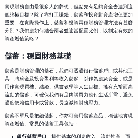
比較定存利率
實現財務自由是很多人的夢想，但點先有足夠資金去達到這
手機App與理財資訊
信用卡
個終極目標？除了靠打工賺錢，儲蓄和投資對資產增值更加
比較各種最優惠信用卡
重要。在實際操作上，儲蓄和投資兩種財務管理方法有甚麼
商業解決方案
分別？我們應如何結合兩者並適當配置比例，以制定有效的
資產增值策略？
企業服務
儲蓄：穩固財務基礎
儲蓄是財務管理的基石，我們可透過銀行儲蓄戶口或其他工
具，將薪金及投資盈利等收入儲起，以作為應急資金，或是
用作實現買樓、結婚、供書教學等人生目標。擁有充裕而高
流動的儲蓄，可確保我們有足夠購買力應付生活所需，避免
過度依賴信用卡或貸款，長遠減輕財務壓力。
儲蓄不單只是把錢儲起，你亦可善用儲蓄產品，穩健地實現
資產增值。常見的儲蓄工具包括：
銀行儲蓄戶口
：提供基本的利息收入，流動性高，而