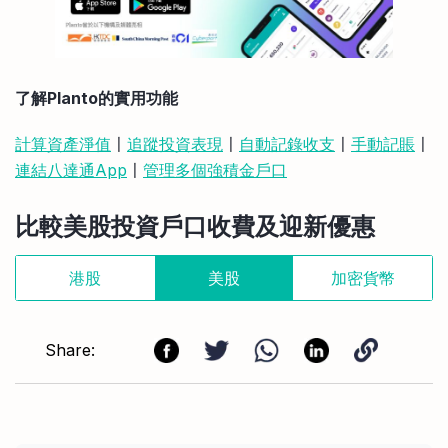
了解Planto的實用功能
計算資產淨值
〡
追蹤投資表現
〡
自動記錄收支
〡
手動記賬
〡
連結八達通App
〡
管理多個強積金戶口
比較美股投資戶口收費及迎新優惠
港股
美股
加密貨幣
Share: