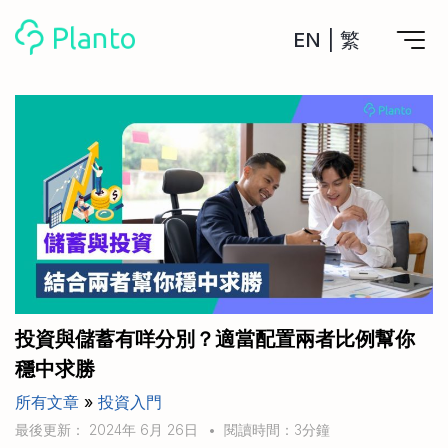
EN
|
繁
Planto功能
計劃買樓
工具
計劃買樓第一步
全功能記賬
管理及分析所有戶口
私人貸款
關於我們
管理MPF戶口
年利率/APR/年息比較
一次過管理所有強積金戶口
投資戶口 (美股)
申請清卡數/私人貸款
比較最抵美股投資戶口
Academy
CreFIT x Planto推廣優惠
投資戶口 (港股)
投資與儲蓄有咩分別？適當配置兩者比例幫你
比較最抵港股投資戶口
投資加密貨幣
穩中求勝
Marketplace
比較最抵Crypto交易所
所有文章
»
投資入門
月供股票計劃
比較最抵月供計劃戶口
其他網站
最後更新： 2024年 6月 26日
•
閱讀時間：3分鐘
定期存款