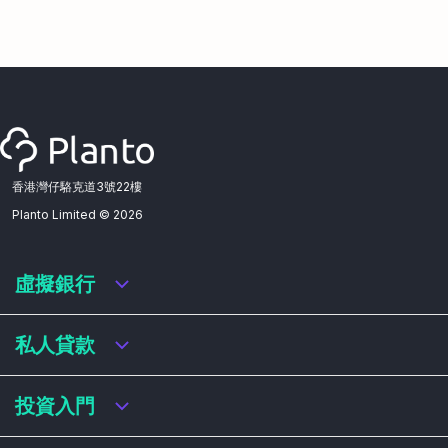
香港灣仔駱克道3號22樓
Planto Limited ©
2026
虛擬銀行
虛擬銀行迎新優惠
私人貸款
虛擬銀行存款利率比較
虛擬銀行銀扣賬卡 / 信用卡
私人貸款年利率比較
投資入門
虛擬銀行貸款
網上即批貸款