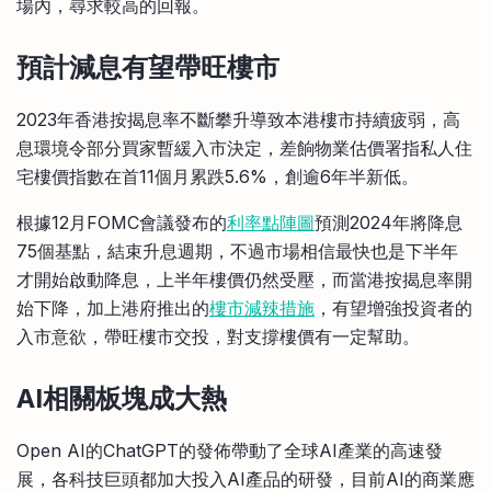
場內，尋求較高的回報。
預計減息有望帶旺樓市
2023年香港按揭息率不斷攀升導致本港樓市持續疲弱，高
息環境令部分買家暫緩入市決定，差餉物業估價署指私人住
宅樓價指數在首11個月累跌5.6%，創逾6年半新低。
根據12月FOMC會議發布的
利率點陣圖
預測2024年將降息
75個基點，結束升息週期，不過市場相信最快也是下半年
才開始啟動降息，上半年樓價仍然受壓，而當港按揭息率開
始下降，加上港府推出的
樓市減辣措施
，有望增強投資者的
入市意欲，帶旺樓市交投，對支撐樓價有一定幫助。
AI
相關板塊成大熱
Open AI的ChatGPT的發佈帶動了全球AI產業的高速發
展，各科技巨頭都加大投入AI產品的研發，目前AI的商業應