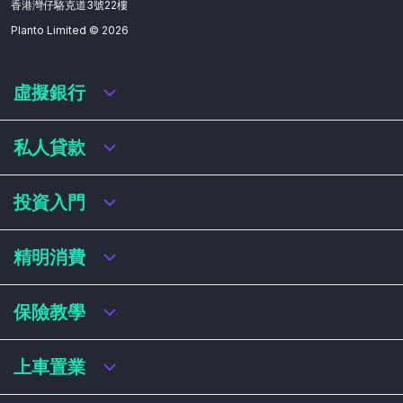
香港灣仔駱克道3號22樓
Planto Limited ©
2026
虛擬銀行
虛擬銀行迎新優惠
私人貸款
虛擬銀行存款利率比較
虛擬銀行銀扣賬卡 / 信用卡
私人貸款年利率比較
投資入門
虛擬銀行貸款
網上即批貸款
結餘轉戶
港股戶口收費及迎新優惠
精明消費
稅務貸款
美股戶口收費及迎新優惠
循環貸款
基金平台比較
網購信用卡
保險教學
財務公司貸款
買加密貨幣教學
信用卡迎新優惠比較
NFT入門
飛行里數信用卡
買保險基本概念
上車置業
學生信用卡
儲蓄保險