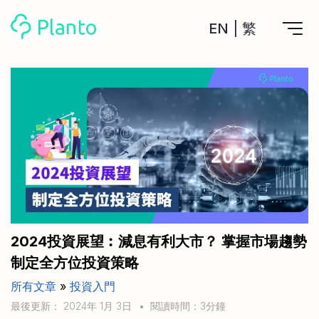
EN
|
繁
Planto功能
計劃買樓
工具
計劃買樓第一步
全功能記賬
管理及分析所有戶口
私人貸款
關於我們
管理MPF戶口
年利率/APR/年息比較
一次過管理所有強積金戶口
投資戶口 (美股)
申請清卡數/私人貸款
比較最抵美股投資戶口
Academy
CreFIT x Planto推廣優惠
投資戶口 (港股)
2024投資展望︰減息有利大市？ 掌握市場趨勢
比較最抵港股投資戶口
投資加密貨幣
制定全方位投資策略
Marketplace
比較最抵Crypto交易所
所有文章
»
投資入門
月供股票計劃
比較最抵月供計劃戶口
其他網站
最後更新： 2024年 1月 3日
•
閱讀時間：3分鐘
定期存款