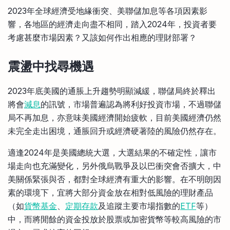
比較定存利率
2023年全球經濟受地緣衝突、美聯儲加息等各項因素影
手機App與理財資訊
信用卡
響，各地區的經濟走向盡不相同，踏入2024年，投資者要
比較各種最優惠信用卡
考慮甚麼市場因素？又該如何作出相應的理財部署？
商業解決方案
震盪中找尋機遇
企業服務
2023年底美國的通脹上升趨勢明顯減緩，聯儲局終於釋出
將會
減息
的訊號，市場普遍認為將利好投資市場，不過聯儲
局不再加息，亦意味美國經濟開始疲軟，目前美國經濟仍然
未完全走出困境，通脹回升或經濟硬著陸的風險仍然存在。
適逢2024年是美國總統大選，大選結果的不確定性，讓市
場走向也充滿變化，另外俄烏戰爭及以巴衝突會否擴大，中
美關係緊張與否，都對全球經濟有重大的影響。在不明朗因
素的環境下，宜將大部分資金放在相對低風險的理財產品
（如
貨幣基金
、
定期存款
及追蹤主要市場指數的
ETF
等）
中，而將閒餘的資金投放於股票或加密貨幣等較高風險的市