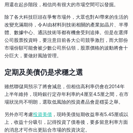
用還在起步階段，相信尚有很大的市場空間可以發掘。
除了各大科技巨頭在爭奪市場外，大眾也對AI帶來的生活的
改變充滿期待，令AI由材料到技術相關的產業如晶片、半導
體、數據中心、通訊技術等都有機會受到追捧。但是在選擇
公司股票投資時，要注意目前各大公司競爭激烈，而大部份
市場份額可能會被少數公司所佔領，股票價格的波動將會十
分巨大，要做好風險管理。
定期及美債仍是求穩之選
雖然聯儲局預示了將會減息，但相信高利率仍會在2014年
上半年維持，現時銀行定存年利率約4厘至4.5厘之間，在市
場狀況尚不明朗，選取低風險的投資產品會是穩妥之舉。
另外亦可考慮
投資美債
，現時美債短期收益率有5.45厘或以
上，收益十分吸引，記得投資了債卷後，要多留意利率方面
的消息才可作出更貼合市場的投資決定。