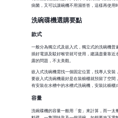
病菌，又可以讓碗機不用濕答答，這樣再使用
洗碗碟機選購要點
款式
一般分為獨立式及嵌入式，獨立式的洗碗機普
插好電源及駁好喉管就可使用，建議盡量靠近
露的問題，不太美觀。
嵌入式洗碗機需找一個固定位置，找專人安裝
要嵌入式洗碗機最好是在裝櫥櫃就預留了空間
有安裝在水槽中的水槽式洗碗機，安裝比櫥櫃
容量
洗碗碟機的容量一般用「套」來計算，而一太
料碟、一隻調味匙及一個湯碗。如想要放下電