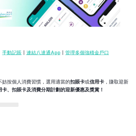
〡
手動記賬
〡
連結八達通App
〡
管理多個強積金戶口
不妨按個人消費習慣，選用適當的
扣賬卡
或
信用卡
，賺取迎新
用卡、扣賬卡及消費分期計劃的迎新優惠及獎賞！