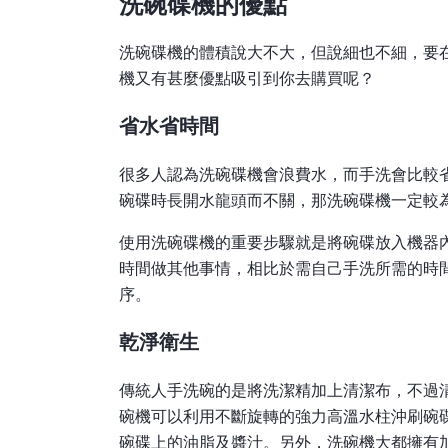
洗碗碟機的優點
洗碗碟機的體積說大不大，但說細也不細，要
機又有甚麼優點吸引到你去購買呢？
省水省時間
很多人認為洗碗碟機會浪費水，而手洗會比較省
碗碟時長開水龍頭而不關，那洗碗碟機一定較
使用洗碗碟機的重要步驟就是將碗碟放入機器
時間做其他事情，相比於需自己手洗所需的時
序。
乾淨衛生
傳統人手洗碗的是將洗潔精加上清潔布，不過
碗機可以利用不斷旋轉的強力高溫水柱沖刷碗
碗碟上的油脂及醬汁。另外，洗碗機大都擁有