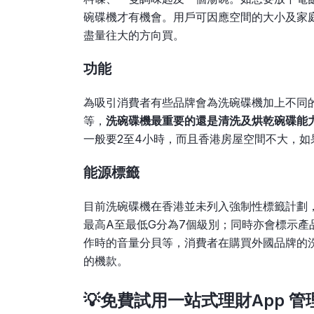
碗碟機才有機會。用戶可因應空間的大小及家
盡量往大的方向買。
功能
為吸引消費者有些品牌會為洗碗碟機加上不同
等，
洗碗碟機最重要的還是清洗及烘乾碗碟能
一般要2至4小時，而且香港房屋空間不大，如
能源標籤
目前洗碗碟機在香港並未列入強制性標籤計劃
最高A至最低G分為7個級別；同時亦會標示產
作時的音量分貝等，消費者在購買外國品牌的
的機款。
💡免費試用一站式理財App 