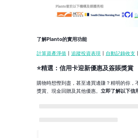
了解Planto的實用功能
計算資產淨值
〡
追蹤投資表現
〡
自動記錄收支
⭐精選：信用卡迎新優惠及簽賬獎賞
購物時想慳到盡，甚至邊買邊賺？精明的你，
獎賞、現金回贈及其他優惠。
立即了解以下信