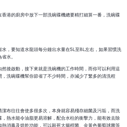
在香港的廚房中放下一部洗碗碟機總要精打細算一番，洗碗碟
水，要知道水龍頭每分鐘出水量在5L至8L左右，如果習慣洗
為省水。
內然後啟動，接下來就是洗碗機的工作時間，而你可以利用這
間，洗碗碟機幫你節省了不少時間，亦減少了繁多的清洗程
清潔布往往會使多很多次，本身就容易殘存細菌及污垢，而洗
碟，熱水能令油脂更易溶解，配合水柱的衝擊力，能有效去除
加熱消毒及烘乾功能，可以殺死大腸桿菌、金黃色葡萄球菌等