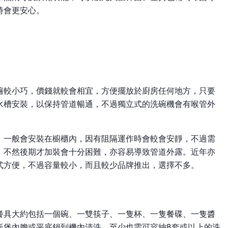
時會更安心。
遍較小巧，價錢就較會相宜，方便擺放於廚房任何地方，只要
水槽安裝，以保持管道暢通，不過獨立式的洗碗機會有喉管外
，一般會安裝在櫥櫃內，因有阻隔運作時會較會安靜，不過需
，不然後期才加裝會十分困難，亦容易導致管道外露。近年亦
式方便，不過容量較小，而且較少品牌推出，選擇不多。
餐具大約包括一個碗、一雙筷子、一隻杯、一隻餐碟、一隻醬
飯煲內膽或平底鍋到機內清洗，至少也需可容納8套或以上的洗